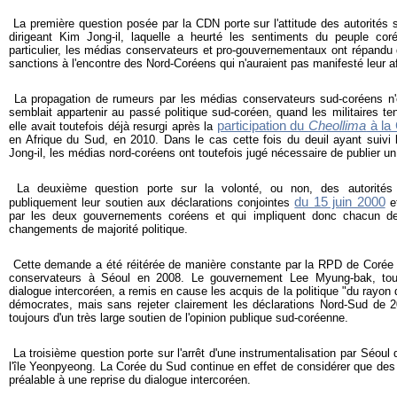
La première question posée par la CDN porte sur l'attitude des autorités
dirigeant Kim Jong-il, laquelle a heurté les sentiments du peuple c
particulier, les médias conservateurs et pro-gouvernementaux ont répandu
sanctions à l'encontre des Nord-Coréens qui n'auraient pas manifesté leur aff
La propagation de rumeurs par les médias conservateurs sud-coréens n'es
semblait appartenir au passé politique sud-coréen, quand les militaires te
participation du
Cheollima
à la
elle avait toutefois déjà resurgi après la
en Afrique du Sud, en 2010. Dans le cas cette fois du deuil ayant suivi 
Jong-il, les médias nord-coréens ont toutefois jugé nécessaire de publier u
La deuxième question porte sur la volonté, ou non, des autorités
du 15 juin 2000
publiquement leur soutien aux déclarations conjointes
e
par les deux gouvernements coréens et qui impliquent donc chacun d
changements de majorité politique.
Cette demande a été réitérée de manière constante par la RPD de Corée d
conservateurs à Séoul en 2008. Le gouvernement Lee Myung-bak, tou
dialogue intercoréen, a remis en cause les acquis de la politique "du rayon
démocrates, mais sans rejeter clairement les déclarations Nord-Sud de 2
toujours d'un très large soutien de l'opinion publique sud-coréenne.
La troisième question porte sur l'arrêt d'une instrumentalisation par Séoul
l'île Yeonpyeong. La Corée du Sud continue en effet de considérer que de
préalable à une reprise du dialogue intercoréen.