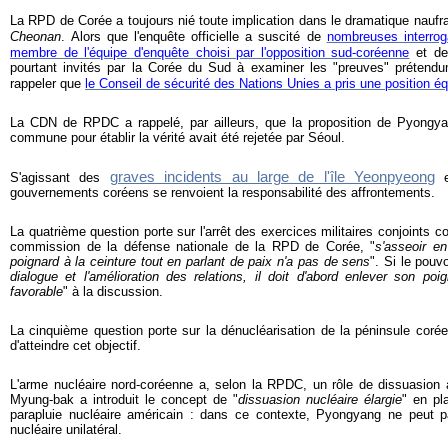
La RPD de Corée a toujours nié toute implication dans le dramatique naufr
Cheonan
. Alors que l'enquête officielle a suscité de
nombreuses interrog
membre de l'équipe d'enquête choisi par l'opposition sud-coréenne
et d
pourtant invités par la Corée du Sud à examiner les "preuves" prétendume
rappeler que
le Conseil de sécurité des Nations Unies a pris une position éq
La CDN de RPDC a rappelé, par ailleurs, que la proposition de Pyongy
commune pour établir la vérité avait été rejetée par Séoul.
graves incidents au large de l'île Yeonpyeong
S'agissant des
e
gouvernements coréens se renvoient la responsabilité des affrontements.
La quatrième question porte sur l'arrêt des exercices militaires conjoints 
commission de la défense nationale de la RPD de Corée, "
s'asseoir e
poignard à la ceinture tout en parlant de paix n'a pas de sens
". Si le pouv
dialogue et l'amélioration des relations, il doit d'abord enlever son po
favorable
" à la discussion.
La cinquième question porte sur la dénucléarisation de la péninsule corée
d'atteindre cet objectif.
L'arme nucléaire nord-coréenne a, selon la RPDC, un rôle de dissuasion
Myung-bak a introduit le concept de "
dissuasion nucléaire élargie
" en pl
parapluie nucléaire américain : dans ce contexte, Pyongyang ne peut
nucléaire unilatéral.