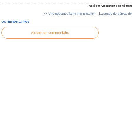
Publié par Association d'amitié fra
<< Une époustouflante interprétation...
La soupe de gâteau de r
commentaires
Ajouter un commentaire