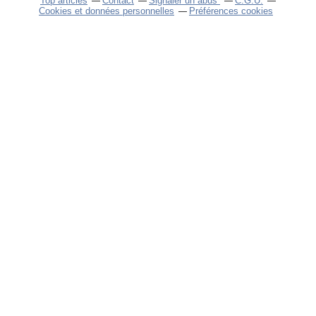
Top articles
Contact
Signaler un abus
C.G.U.
Cookies et données personnelles
Préférences cookies