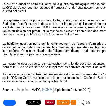
La sixième question porte sur l'arrêt de la guerre psychologique menée par
la RPD de Corée. Les thématiques d' "
urgence
" et de "
changement de régi
à l'envi par Séoul.
La septième question porte sur la volonté, ou non, de Séoul de reprendre l
Sud, dans l'intérêt national, de la paix et de la prospérité. L'essor de la z
vient de franchir le cap des 50 000 travailleurs nord-coréens, mais dont 
rapide qu'initialement prévu - et la reprise du tourisme intercoréen des 
tangibles de projets bénéficiant à l'ensemble de la Corée.
La huitième question porte sur le remplacement de l'accord d'armistic
garantirait la paix dans la péninsule coréenne, qui n'a été que trop en
intercoréens. Or la consolidation de l'alliance américano - sud-coréenne p
Lee Myung-bak n'a pas oeuvré en ce sens.
L
a neuvième question porte sur l'abrogation de la loi de sécurité nationale, q
Nord et le Sud et a été utilisée pour réprimer les activités en faveur de la ré
Tout en adoptant un ton très critique vis-à-vis du pouvoir conservateur à
de la RPD de Corée multiplie les thèmes sur lesquels la Corée du Sud 
garanties et relancer ainsi le dialogue Nord-Sud.
KCNA
Sources principales : AAFC,
(dépêche du 2 février 2012).
Repost
0