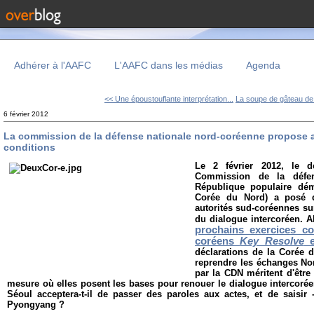
Adhérer à l'AAFC
L'AAFC dans les médias
Agenda
<< Une époustouflante interprétation...
La soupe de gâteau de r
6 février 2012
La commission de la défense nationale nord-coréenne propose 
conditions
Le 2 février 2012, le d
Commission de la défen
République populaire dé
Corée du Nord) a posé d
autorités sud-coréennes sur
du dialogue intercoréen. A
prochains exercices co
coréens
Key Resolve
déclarations de la Corée 
reprendre les échanges No
par la CDN méritent d'être
mesure où elles posent les bases pour renouer le dialogue intercorée
Séoul acceptera-t-il de passer des paroles aux actes, et de saisir 
Pyongyang ?