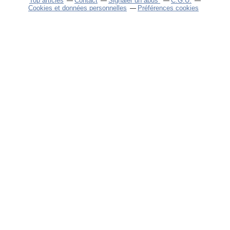
Top articles
Contact
Signaler un abus
C.G.U.
Cookies et données personnelles
Préférences cookies