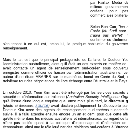
par Fairfax Media des
milieux gouverneme
coréens pour pes
commerciales bilatéral
Selon Bon Carr, "
les 
Corée [du Sud] sont s
n'aura pas d'effet
", 
confirmer ou d'infirme
s'en tenant à ce qui est, selon lui, la pratique habituelle du gouvern
renseignement.
Mais le fait est que le principal protagoniste de l'affaire, le Docteur 
l'administration australienne, alors qu'il était un des experts en matière d
avait contacté un agent de renseignement sud-coréen sous couverture
enregistré comme officier de liaison par l'administration australienne. Le
auteur d'une étude ABARES sur le marché du boeuf en Corée du Sud, et 
troisième tour des négociations de libre échange entre l'Australie et le Pay
En octobre 2010, Yeon Kim avait été interrogé par les services secrets a
sécurité et d'information australienne (
Australian Security Intelligence Org
qu'à l'issue d'une longue enquête que, onze mois plus tard, le
directeur 
source
(photo ci-dessous,
)
avait déclaré publiquement la découverte pa
Docteur Kim avec des agents de renseignement sud-coréens successifs, 
suivie. Il a fallu attendre ensuite encore un an et demi pour que cette affa
qu'elle mérite dans les médias australiens et internationaux, au regard de la
n'être pas isolés quant à la politique d'espionnage et d'infiltration
économique, ainsi que le rôle joué par des résidents sud-coréens à l'étrang