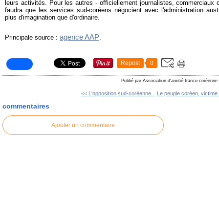
leurs activités. Pour les autres - officiellement journalistes, commerciaux
faudra que les services sud-coréens négocient avec l'administration aust
plus d'imagination que d'ordinaire.
agence AAP
Principale source :
.
Repost
0
Publié par Association d'amitié franco-coréenne
<< L'opposition sud-coréenne...
Le peuple coréen, victime.
commentaires
Ajouter un commentaire