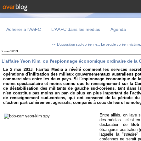
Adhérer à l'AAFC
L'AAFC dans les médias
Agenda
<< L'opposition sud-coréenne...
Le peuple coréen, victime.
2 mai 2013
L'affaire Yeon Kim, ou l'espionnage économique ordinaire de la
Le 2 mai 2013, Fairfax Media a révélé comment les services secre
opérations d'infiltration des milieux gouvernementaux australiens po
commerciales entre les deux pays. Si l'espionnage économique de l
moins spectaculaire et moins connu que le renseignement sur la Cor
de déstabilisation des militants de gauche sud-coréens, tant dans la 
n'en constitue pas moins un pan de plus en plus important de l'activ
de renseignement sud-coréens, qui ont conservé de la période du
d'action particulièrement agressifs, comparés à ceux de leurs homolo
Entre alliés, on lave s
des médias : c'est en c
déclaration de
Bob
étrangères australien
(
laquelle la "
solidité
" 
coréennes ne serait pa