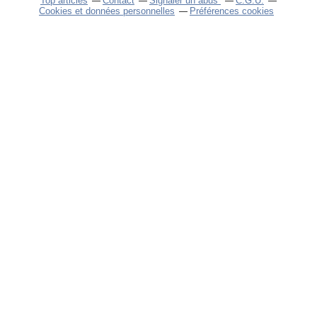
Top articles
Contact
Signaler un abus
C.G.U.
Cookies et données personnelles
Préférences cookies