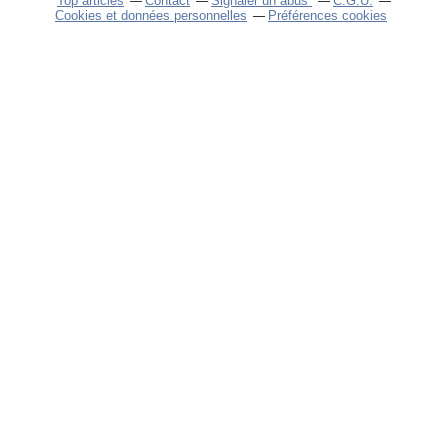
Top articles
Contact
Signaler un abus
C.G.U.
Cookies et données personnelles
Préférences cookies