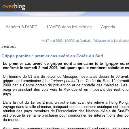
Adhérer à l'AAFC
L'AAFC dans les médias
Agenda
<< 17 mai 2009 : l'AAFC au festival...
"Violation de la Loi de sécu
2 mai 2009
Grippe porcine : premier cas avéré en Corée du Sud
Le premier cas avéré de grippe nord-américaine (dite "
grippe porc
confirmé le samedi 2 mai 2009, indiquant que le continent asiatique es
Un homme de 51 ans de retour du Mexique, hospitalisé depuis le 30 avril,
grippe nord-américaine (dite "
grippe porcine
") en Corée du Sud. L'informa
2009 par le Centre coréen de prévention et de contrôle des maladies. Les
réagi en annulant des vols vers le Mexique et en imposant des restrictio
pays.
Dans la nuit du 1er au 2 mai, un autre cas avait été relevé à Hong Kong
voyage dans la ville chinoise, indiquant que le continent asiatique est touch
réunion des pays membres de l'Association des Nations d'Asie du Sud-E
est prévue la semaine prochaine pour coordonner les interventions des pou
du monde.
Alors que les premières réactions du gouvernement sud-coréen ont indiq