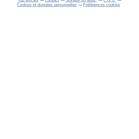
Top articles
Contact
Signaler un abus
C.G.U.
Cookies et données personnelles
Préférences cookies