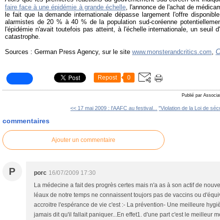
faire face à une épidémie à grande échelle
, l'annonce de l'achat de médicam
le fait que la demande internationale dépasse largement l'offre disponible
alarmistes de 20 % à 40 % de la population sud-coréenne potentiellement
l'épidémie n'avait toutefois pas atteint, à l'échelle internationale, un seuil d
catastrophe.
C
Sources : German Press Agency, sur le site
www.monsterandcritics.com
,
Repost
0
Publié par Associa
<< 17 mai 2009 : l'AAFC au festival...
"Violation de la Loi de sécu
commentaires
Ajouter un commentaire
P
porc
16/07/2009 17:30
La médecine a fait des progrès certes mais n'a as à son actif de nou
léaux de notre temps ne connaissent toujors pas de vaccins ou d'équiv
accroitre l'espérance de vie c'est :- La prévention- Une meilleure hygi
jamais dit qu'il fallait paniquer...En effet1. d'une part c'est le meille