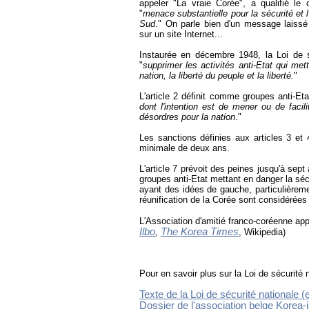
appeler "La vraie Corée", a qualifié l
"
menace substantielle pour la sécurité et 
Sud
." On parle bien d'un message laissé
sur un site Internet...
Instaurée en décembre 1948, la Loi de sé
"
supprimer les activités anti-Etat qui met
nation, la liberté du peuple et la liberté.
"
L'article 2 définit comme groupes anti-Eta
dont l'intention est de mener ou de facili
désordres pour la nation
."
Les sanctions définies aux articles 3 et
minimale de deux ans.
L'article 7 prévoit des peines jusqu'à sep
groupes anti-Etat mettant en danger la sécu
ayant des idées de gauche, particulièremen
réunification de la Corée sont considérée
L'Association d'amitié franco-coréenne appe
Ilbo
The Korea Times
,
, Wikipedia)
Pour en savoir plus sur la Loi de sécurité 
Texte de la Loi de sécurité nationale (e
Dossier de l'association belge Korea-i