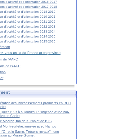
rts d'activité et d'orientation 2016-2017
rts d'activité et d'orientation 2017-2018
rt d'activité et d'orientation 2018-2019
rt d'activité et d'orientation 2019-2021
rt d'activité et d'orientation 2021-2022
rt d'activité et d'orientation 2022-2023
rt d'activité et d'orientation 2023-2024
rt d'activité et d'orientation 2024-2025
rt d'activité et d'orientation 2025-2026
ration
z-vous en Ile-de-France et en province
tin de l'AAFC
rle de l'AAFC
sion
act
ment
ération des investissements productifs en RPD
orée
 juillet 1953 à aujourd’hui : l’urgence d’une paix
itive en Corée
tte Macron, fan de K-Pop et de BTS
 Montreuil était jumelée avec Nampo
a : l'Or et le Sacré. Trésors royaux" : une
ition au Musée Guimet