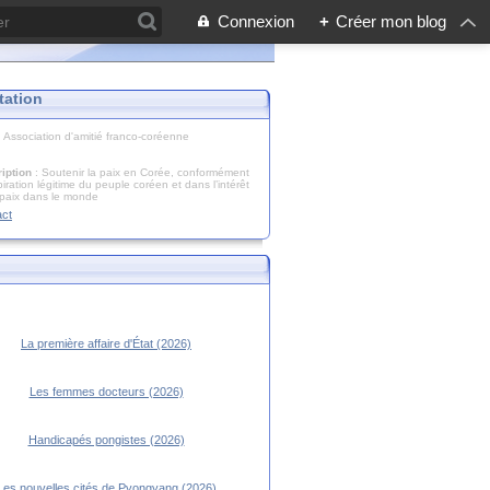
Connexion
+
Créer mon blog
tation
: Association d'amitié franco-coréenne
iption
: Soutenir la paix en Corée, conformément
piration légitime du peuple coréen et dans l’intérêt
 paix dans le monde
act
La première affaire d'État (2026)
Les femmes docteurs (2026)
Handicapés pongistes (2026)
Les nouvelles cités de Pyongyang (2026)