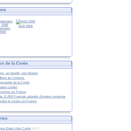
irs
Août 2006
tembre
2008
os de la Corée
ys, un peuple, une histoire
llions de Coréens
ographie de la Corée
habet coréen
Coréens en France
de 11.000 Français adoptés d'origine coréenne
ndre le coréen en France
ries
ions Etats-Unis-Corée
(357)