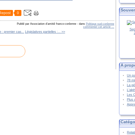
Souven
Repost
0
Publié par Association d'amitié franco-coréenne
-
dans
Politique sud-coréenne
commenter cet article
…
Sep
 : premier cas...
Législatives partielles :... >>
A prop
Un pa
78 mi
La gé
L'alp
Les 
Plus 
Appre
Catégo
Relat