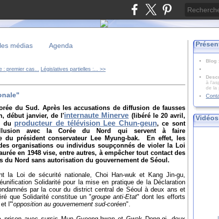
Présen
les médias
Agenda
Blog
 : premier cas...
Législatives partielles :... >>
Descr
à l'as
de la
ionale"
Cont
Corée du Sud. Après les accusations de diffusion de fausses
internaute Minerve
, début janvier, de l'
(libéré le 20 avril,
Vidéos
producteur de télévision Lee Chun-geun
t, du
, ce sont
ollusion avec la Corée du Nord qui servent à faire
que du président conservateur Lee Myung-bak. En effet, les
 des organisations ou individus soupçonnés de violer la Loi
staurée en 1948 vise, entre autres, à empêcher tout contact des
s du Nord sans autorisation du gouvernement de Séoul.
int la Loi de sécurité nationale, Choi Han-wuk et Kang Jin-gu,
unification Solidarité pour la mise en pratique de la Déclaration
condamnés par la cour du district central de Séoul à deux ans et
ré que Solidarité constitue un "
groupe anti-Etat
" dont les efforts
 et l'"
opposition au gouvernement sud-coréen
".
e prison avec sursis Mun Gyeong-hwan et Gwak Dong-gi, deux