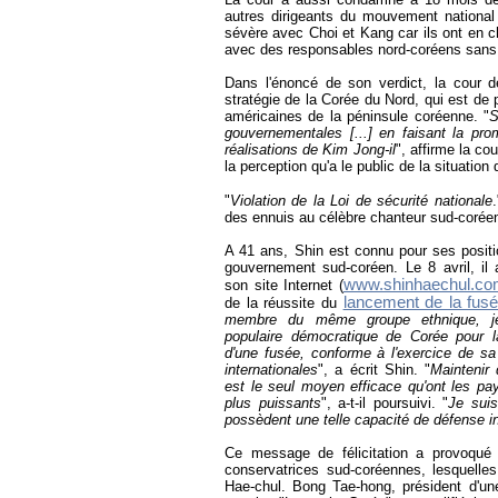
autres dirigeants du mouvement national 
sévère avec Choi et Kang car ils ont en ch
avec des responsables nord-coréens sans 
Dans l'énoncé de son verdict, la cour dé
stratégie de la Corée du Nord, qui est de 
américaines de la péninsule coréenne. "
S
gouvernementales [...] en faisant la pr
réalisations de Kim Jong-il
", affirme la co
la perception qu'a le public de la situation 
"
Violation de la Loi de sécurité nationale
des ennuis au célèbre chanteur sud-corée
A 41 ans, Shin est connu pour ses positio
gouvernement sud-coréen. Le 8 avril, i
www.shinhaechul.co
son site Internet (
lancement de la fus
de la réussite du
membre du même groupe ethnique, je 
populaire démocratique de Corée pour l
d'une fusée, conforme à l'exercice de sa
internationales
", a écrit Shin. "
Maintenir
est le seul moyen efficace qu'ont les pay
plus puissants
", a-t-il poursuivi. "
Je suis
possèdent une telle capacité de défense 
Ce message de félicitation a provoqué l
conservatrices sud-coréennes, lesquelles
Hae-chul. Bong Tae-hong, président d'une