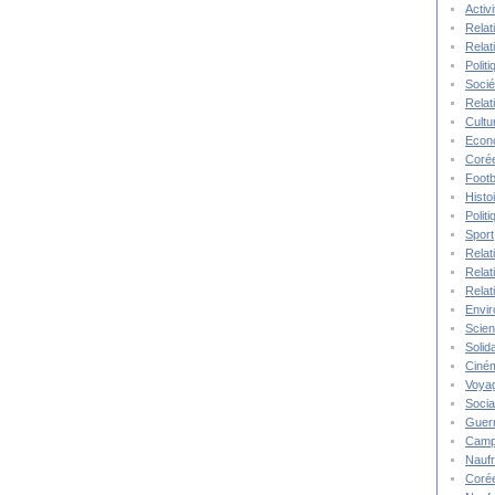
Activ
Relat
Relat
Polit
Socié
Relat
Cultu
Econ
Corée
Footb
Histo
Polit
Sport
Relat
Relat
Relat
Envi
Scie
Solida
Ciné
Voya
Socia
Guer
Camp
Nauf
Corée