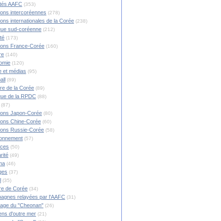
ités AAFC
(353)
ions intercoréennes
(278)
ions internationales de la Corée
(238)
ique sud-coréenne
(212)
té
(173)
ions France-Corée
(160)
re
(140)
omie
(120)
 et médias
(95)
all
(89)
ire de la Corée
(89)
ique de la RPDC
(88)
(87)
ions Japon-Corée
(80)
ions Chine-Corée
(60)
ions Russie-Corée
(58)
ronnement
(57)
nces
(50)
rité
(49)
ma
(46)
ges
(37)
l
(35)
re de Corée
(34)
agnes relayées par l'AAFC
(31)
rage du "Cheonan"
(26)
ns d'outre mer
(21)