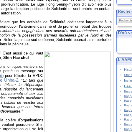
pro-réunification. Le juge Hong Seung-myeon dit avoir été plus
arge la direction politique de Solidarité et sont entrés en contact
Reche
autorisation.
clare que les activités de Solidarité obéissent largement à la
promouvoir l'anti-américanisme et de prôner un retrait des troupes
olidarité est engagé dans des activités anti-américaines et anti-
D'où v
omotion de la possession d'armes nucléaires par le Nord et des
ur. Selon la justice sud-coréenne, Solidarité pourrait ainsi perturber
dans la péninsule...
." C'est aussi ce qui vaut
n,
Shin Hae-chul
.
L'AAFC
ns critiques vis-à-vis du
Histo
l a posté un message sur
Statu
m
) pour féliciter la RPDC
ée Unha-2
. "
En tant que
Insta
félicite la République
L'AAF
a réussite du lancement
Rappo
 souveraineté et aux lois
Rappo
 des capacités nucléaires
Rappo
s faibles de résister aux
Rappo
 heureux que nos frères
Rappo
indépendante
."
Rappo
Rappo
a colère d'organisations
 veulent poursuivre Shin
Rappo
 organisation qui se fait
Rappo