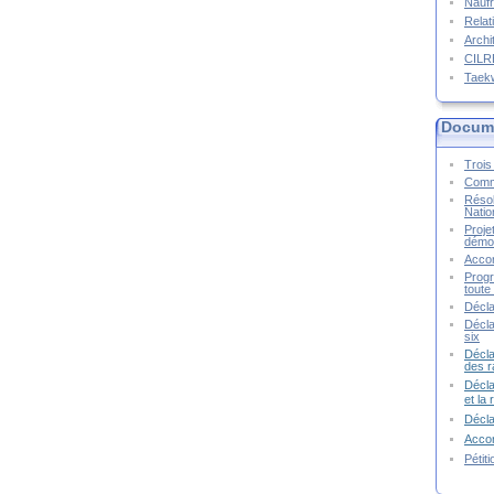
Naufr
Relat
Archi
CIL
Taek
Docume
Trois 
Commu
Résol
Natio
Proje
démoc
Accor
Progr
toute 
Décla
Décla
six
Décla
des r
Décla
et la
Décl
Accor
Pétit