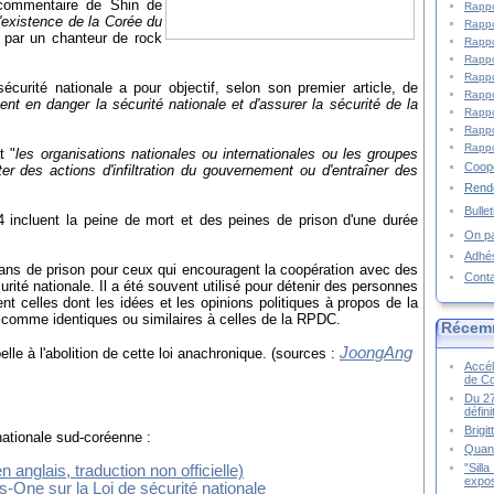
e commentaire de Shin de
Rappo
l'existence de la Corée du
Rappo
 par un chanteur de rock
Rappo
Rappo
Rappo
curité nationale a pour objectif, selon son premier article, de
Rappo
tent en danger la sécurité nationale et d'assurer la sécurité de la
Rappo
Rappo
Rappo
t "
les organisations nationales ou internationales ou les groupes
Coopé
ter des actions d'infiltration du gouvernement ou d'entraîner des
Rende
Bulle
 4 incluent la peine de mort et des peines de prison d'une durée
On pa
Adhé
t ans de prison pour ceux qui encouragent la coopération avec des
Cont
rité nationale. Il a été souvent utilisé pour détenir des personnes
t celles dont les idées et les opinions politiques à propos de la
s comme identiques ou similaires à celles de la RPDC.
Récem
JoongAng
lle à l'abolition de cette loi anachronique.
(sources :
Accél
de C
Du 27
défin
Brigi
nationale sud-coréenne :
Quand
"Sill
n anglais, traduction non officielle)
expos
s-One sur la Loi de sécurité nationale