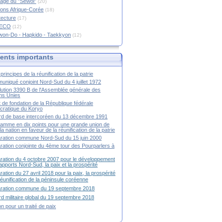
age du "Sewol"
(20)
ions Afrique-Corée
(18)
tecture
(17)
RECO
(12)
won-Do - Hapkido - Taekkyon
(12)
nts importants
principes de la réunification de la patrie
niqué conjoint Nord-Sud du 4 juillet 1972
ution 3390 B de l'Assemblée générale des
ns Unies
t de fondation de la République fédérale
ratique du Koryo
d de base intercoréen du 13 décembre 1991
amme en dix points pour une grande union de
la nation en faveur de la réunification de la patrie
ration commune Nord-Sud du 15 juin 2000
ration conjointe du 4ème tour des Pourparlers à
ration du 4 octobre 2007 pour le développement
apports Nord-Sud, la paix et la prospérité
ration du 27 avril 2018 pour la paix, la prospérité
 réunification de la péninsule coréenne
aration commune du 19 septembre 2018
d militaire global du 19 septembre 2018
ion pour un traité de paix