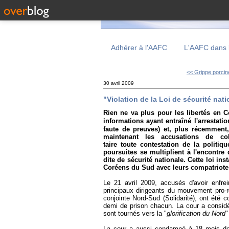
Adhérer à l'AAFC
L'AAFC dans 
<< Grippe porcine
30 avril 2009
"Violation de la Loi de sécurité nat
Rien ne va plus pour les libertés en 
informations ayant entraîné l'arrestation
faute de preuves) et, plus récemmen
maintenant les accusations de c
taire toute contestation de la politi
poursuites se multiplient à l'encontre
dite de sécurité nationale. Cette loi in
Coréens du Sud avec leurs compatriote
Le 21 avril 2009, accusés d'avoir enfre
principaux dirigeants du mouvement pro-ré
conjointe Nord-Sud (Solidarité), ont été 
demi de prison chacun. La cour a considé
sont tournés vers la "
glorification du Nord
"
La cour a aussi condamné à 18 mois d