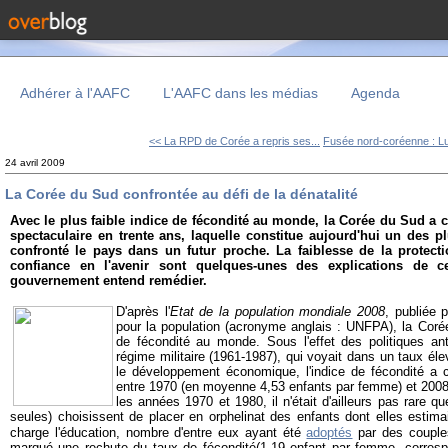
Adhérer à l'AAFC
L'AAFC dans les médias
Agenda
<< La RPD de Corée a repris ses...
Fusée nord-coréenne : Lut
24 avril 2009
La Corée du Sud confrontée au défi de la dénatalité
Avec le plus faible indice de fécondité au monde, la Corée du Sud a c
spectaculaire en trente ans, laquelle constitue aujourd'hui un des p
confronté le pays dans un futur proche. La faiblesse de la protec
confiance en l'avenir sont quelques-unes des explications de cet
gouvernement entend remédier.
D'après l'
Etat de la population mondiale 2008
, publiée 
pour la population (acronyme anglais : UNFPA), la Corée
de fécondité au monde. Sous l'effet des politiques an
régime militaire (1961-1987), qui voyait dans un taux él
le développement économique, l'indice de fécondité a 
entre 1970 (en moyenne 4,53 enfants par femme) et 2008
les années 1970 et 1980, il n'était d'ailleurs pas rare 
seules) choisissent de placer en orphelinat des enfants dont elles estim
charge l'éducation, nombre d'entre eux ayant été
adoptés
par
des couples
marqué une rechute du taux de fécondité(1,19 enfant par femme, corres