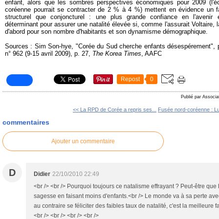
enfant, alors que les sombres perspectives économiques pour 2009 (l'é
coréenne pourrait se contracter de 2 % à 4 %) mettent en évidence un f
structurel que conjoncturel : une plus grande confiance en l'avenir 
déterminant pour assurer une natalité élevée si, comme l'assurait Voltaire,
d'abord pour son nombre d'habitants et son dynamisme démographique.
Sources : Sim Son-hye, "Corée du Sud cherche enfants désespérement",
n° 962 (9-15 avril 2009), p. 27,
The Korea Times
, AAFC
Repost
0
Publié par Associa
<< La RPD de Corée a repris ses...
Fusée nord-coréenne : Lut
commentaires
Ajouter un commentaire
D
Didier
22/10/2010 22:49
<br /> <br /> Pourquoi toujours ce natalisme effrayant ? Peut-être que
sagesse en faisant moins d'enfants.<br /> Le monde va à sa perte avec
au contraire se féliciter des faibles taux de natalité, c'est la meilleure
<br /> <br /> <br /> <br />