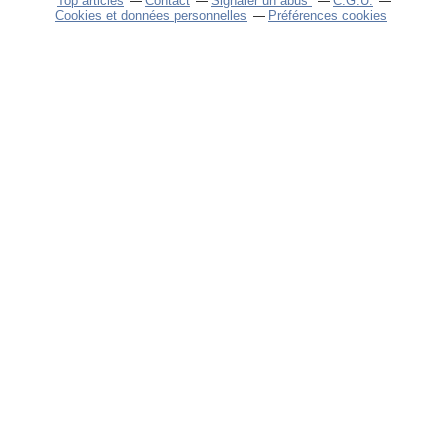
Top articles
Contact
Signaler un abus
C.G.U.
Cookies et données personnelles
Préférences cookies