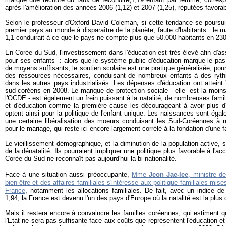
après l'amélioration des années 2006 (1,12) et 2007 (1,25), réputées favorabl
Selon le professeur d'Oxford David Coleman, si cette tendance se poursui
premier pays au monde à disparaître de la planète, faute d'habitants : le m
1,1 conduirait à ce que le pays ne compte plus que 50.000 habitants en 230
En Corée du Sud, l'investissement dans l'éducation est très élevé afin d'ass
pour ses enfants : alors que le système public d'éducation marque le pas
de moyens suffisants, le soutien scolaire est une pratique généralisée, pou
des ressources nécessaires, conduisant de nombreux enfants à des ryth
dans les autres pays industrialisés. Les dépenses d'éducation ont attei
sud-coréens en 2008. Le manque de protection sociale - elle est la moin
l'OCDE - est également un frein puissant à la natalité, de nombreuses famil
et d'éducation comme la première cause les décourageant à avoir plus 
optent ainsi pour la politique de l'enfant unique. Les naissances sont éga
une certaine libéralisation des moeurs conduisant les Sud-Coréennes à re
pour le mariage, qui reste ici encore largement corrélé à la fondation d'une f
Le vieillissement démographique, et la diminution de la population active,
de la dénatalité. Ils pourraient impliquer une politique plus favorable à l'ac
Corée du Sud ne reconnaît pas aujourd'hui la bi-nationalité.
Face à une situation aussi préoccupante,
Mme
Jeon Jae-lee
, ministre d
bien-être et des affaires familiales s'intéresse aux politique familiales mis
France
,
notamment
les allocations familiales. De fait, avec un indice de
1,94, la France est devenu l'un des pays d'Europe où la natalité est la pl
Mais il restera encore à convaincre les familles coréennes, qui estiment q
l'Etat ne sera pas suffisante face aux coûts que représentent l'éducation et