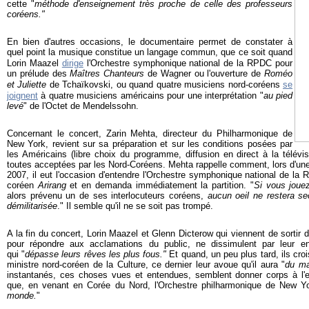
cette "
méthode d'enseignement très proche de celle des professeurs
coréens."
En bien d'autres occasions, le documentaire permet de constater à
quel point la musique constitue un langage commun, que ce soit quand
Lorin Maazel
dirige
l'Orchestre symphonique national de la RPDC
pour
un prélude des
Maîtres Chanteurs
de Wagner ou l'ouverture de
Roméo
et Juliette
de Tchaïkovski, ou quand quatre musiciens nord-coréens
se
joignent
à quatre musiciens américains pour une interprétation "
au pied
levé
" de l'Octet de Mendelssohn.
Concernant le concert, Zarin Mehta, directeur du Philharmonique de
New York, revient sur sa préparation et sur les conditions posées par
les Américains (libre choix du programme, diffusion en direct à la télévisi
toutes acceptées par les Nord-Coréens. Mehta rappelle comment, lors d'un
2007, il eut l'occasion d'entendre l'Orchestre symphonique national de la RPD
coréen
Arirang
et en demanda immédiatement la partition. "
Si vous jouez
alors prévenu un de ses interlocuteurs coréens,
aucun oeil ne restera se
démilitarisée
." Il semble qu'il ne se soit pas trompé.
A la fin du concert, Lorin Maazel et Glenn Dicterow qui viennent de sortir 
pour répondre aux acclamations du public, ne dissimulent par leur e
qui "
dépasse leurs rêves les plus fous."
Et quand, un peu plus tard, ils croi
ministre nord-coréen de la Culture, ce dernier leur avoue qu'il aura "
du ma
instantanés, ces choses vues et entendues, semblent donner corps à l'
que, en venant en Corée du Nord, l'Orchestre philharmonique de New Yo
monde.
"