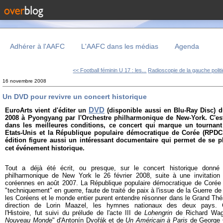
Adhérer à l'AAFC
L'AAFC dans les médias
Agenda
<< Football féminin U 17 : les...
Radioscopie de la gauche politi
16 novembre 2008
Un DVD pour revivre un concert historique
DVD
EuroArts vient d'éditer un
(disponible aussi en Blu-Ray Disc) 
2008 à Pyongyang par l'Orchestre philharmonique de New-York. C'est 
dans les meilleures conditions, ce concert qui marque un tournant 
Etats-Unis et la République populaire démocratique de Corée (RPDC
édition figure aussi un intéressant documentaire qui permet de se p
cet événement historique.
Tout a déjà été écrit, ou presque, sur le concert historique donné
philharmonique de New York le 26 février 2008, suite à une invitation 
coréennes en août 2007. La République populaire démocratique de Corée e
"techniquement" en guerre, faute de traité de paix à l'issue de la Guerre de 
les Coréens et le monde entier purent entendre résonner dans le Grand Th
direction de Lorin Maazel, les hymnes nationaux des deux pays. C
l'Histoire, fut suivi du prélude de l'acte III de
Lohengrin
de Richard Wag
Nouveau Monde
" d'Antonín Dvořák et de
Un Américain à Paris
de George G