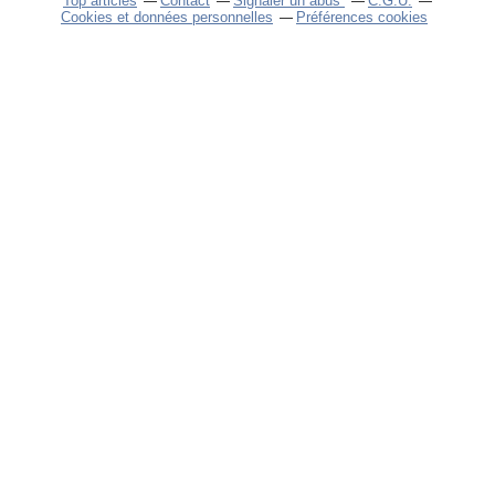
Top articles
Contact
Signaler un abus
C.G.U.
Cookies et données personnelles
Préférences cookies