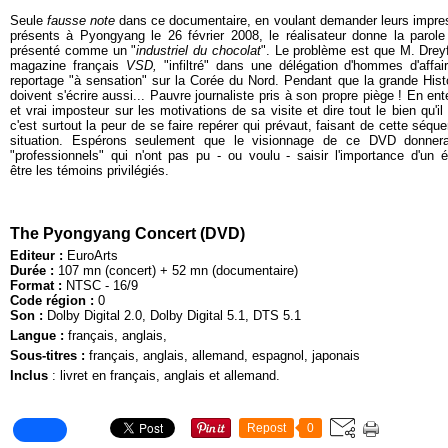
Seule
fausse note
dans ce documentaire, en voulant demander leurs impres
présents à Pyongyang le 26 février 2008, le réalisateur donne la parole
présenté comme un "
industriel du chocolat
". Le problème est que M. Dreyf
magazine français
VSD,
"infiltré" dans une délégation d'hommes d'affai
reportage "à sensation" sur la Corée du Nord. Pendant que la grande Histoir
doivent s'écrire aussi... Pauvre journaliste pris à son propre piège ! En ent
et vrai imposteur sur les motivations de sa visite et dire tout le bien qu'
c'est surtout la peur de se faire repérer qui prévaut, faisant de cette s
situation. Espérons seulement que le visionnage de ce DVD donnera
"professionnels" qui n'ont pas pu - ou voulu - saisir l'importance d'un 
être les témoins privilégiés.
The Pyongyang Concert (DVD)
Editeur :
EuroArts
Durée :
107 mn (concert) + 52 mn (documentaire)
Format :
NTSC - 16/9
Code région :
0
Son :
Dolby Digital 2.0, Dolby Digital 5.1, DTS 5.1
Langue :
français, anglais,
Sous-titres :
français, anglais, allemand, espagnol, japonais
Inclus
: livret en français, anglais et allemand.
Repost
0