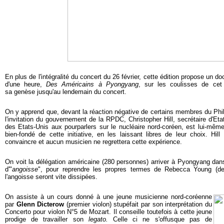
En plus de l'intégralité du concert du 26 février, cette édition propose un 
d'une heure,
Des Américains à Pyongyang
, sur les coulisses de cet
sa genèse jusqu'au lendemain du concert.
On y apprend que, devant la réaction négative de certains membres du Ph
l'invitation du gouvernement de la RPDC, Christopher Hill, secrétaire d'Eta
des Etats-Unis aux pourparlers sur le nucléaire nord-coréen, est lui-mêm
bien-fondé de cette initiative, en les laissant libres de leur choix. Hil
convaincre et aucun musicien ne regrettera cette expérience.
On voit la délégation américaine (280 personnes) arriver à Pyongyang da
d'"
angoisse
", pour reprendre les propres termes de Rebecca Young (deu
l'angoisse seront vite dissipées.
On assiste à un cours donné à une jeune musicienne nord-coréenne
par
Glenn Dicterow
(premier violon) stupéfait par son interprétation du
Concerto pour violon N°5 de Mozart. Il conseille toutefois à cette jeune
prodige de travailler son
legato.
Celle ci ne s'offusque pas de