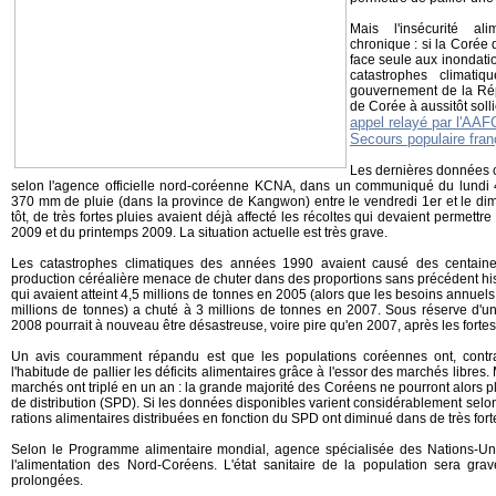
Mais l'insécurité a
chronique : si la Corée 
face seule aux inondatio
catastrophes climati
gouvernement de la Ré
de Corée à aussitôt solli
appel relayé par l'AAF
Secours populaire fran
Les dernières données c
selon l'agence officielle nord-coréenne KCNA, dans un communiqué du lundi 4
370 mm de pluie (dans la province de Kangwon) entre le vendredi 1er et le d
tôt, de très fortes pluies avaient déjà affecté les récoltes qui devaient permettr
2009 et du printemps 2009. La situation actuelle est très grave.
Les catastrophes climatiques des années 1990 avaient causé des centaines
production céréalière menace de chuter dans des proportions sans précédent hist
qui avaient atteint 4,5 millions de tonnes en 2005 (alors que les besoins annuels
millions de tonnes) a chuté à 3 millions de tonnes en 2007. Sous réserve d'un b
2008 pourrait à nouveau être désastreuse, voire pire qu'en 2007, après les fortes
Un avis couramment répandu est que les populations coréennes ont, contr
l'habitude de pallier les déficits alimentaires grâce à l'essor des marchés libres.
marchés ont triplé en un an : la grande majorité des Coréens ne pourront alors 
de distribution (SPD). Si les données disponibles varient considérablement selon 
rations alimentaires distribuées en fonction du SPD ont diminué dans de très fort
Selon le Programme alimentaire mondial, agence spécialisée des Nations-Uni
l'alimentation des Nord-Coréens. L'état sanitaire de la population sera gr
prolongées.