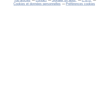
Top articles
Contact
Signaler un abus
C.G.U.
Cookies et données personnelles
Préférences cookies