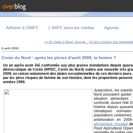
Adhérer à l'AAFC
L'AAFC dans les médias
Agenda
<< En visite à Séoul, George...
Un livre expose une manipulati
4 août 2008
Corée du Nord : après les pluies d'août 2008, la famine ?
Un an après avoir été confrontée aux plus graves inondations depuis quaran
démocratique de Corée (RPDC, Corée du Nord) subira une nouvelle très gra
2009, en raison notamment des pluies exceptionnelles de ces derniers jours
par les pires risques de famine de son histoire, dont les proportions peuve
années 1990.
Jusqu'alors, les expert
Nord pouvaient garder 
situation alimentair
confronté, durant l'été 
histoire depuis quarant
climatiques normale
populations coréennes, 
amélioration en 200
alimentaire mondial
(
l
Food Agricultural Organ
permettre de pallier une 