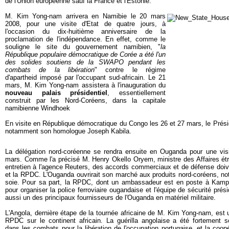
de l'Union européenne sauf la France et l'Estonie.
M. Kim Yong-nam arrivera en Namibie le 20 mars
2008, pour une visite d'Etat de quatre jours, à
l'occasion du dix-huitième anniversaire de la
proclamation de l'indépendance. En effet, comme le
souligne le site du gouvernement namibien, "
la
République populaire démocratique de Corée a été l'un
des solides soutiens de la SWAPO pendant les
combats de la libération
" contre le régime
d'apartheid imposé par l'occupant sud-africain. Le 21
mars, M. Kim Yong-nam assistera à l'inauguration du
nouveau palais présidentiel
, essentiellement
construit par les Nord-Coréens,
dans la capitale
namibienne Windhoek
En visite en République démocratique du Congo les 26 et 27 mars, le Prés
notamment son homologue Joseph Kabila.
La délégation nord-coréenne se rendra ensuite en Ouganda pour une visi
mars. Comme l'a précisé M. Henry Okello Oryem, ministre des Affaires ét
entretien à l'agence Reuters, des accords commerciaux et de défense doiv
et la RPDC. L'Ouganda ouvrirait son marché aux produits nord-coréens, n
soie. Pour sa part, la RPDC, dont un ambassadeur est en poste à Kampa
pour organiser la police ferroviaire ougandaise et l'équipe de sécurité prés
aussi un des principaux fournisseurs de l'Ouganda en matériel militaire.
L'Angola, dernière étape de la tournée africaine de M. Kim Yong-nam, est u
RPDC sur le continent africain. La guérilla angolaise a été fortement
dans les combats pour la libération de l'occupation portugaise, et la coopér