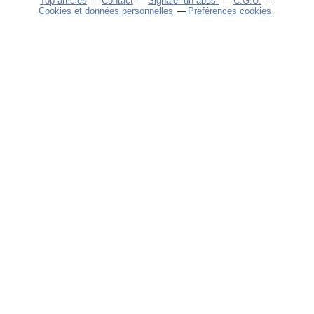
Top articles
Contact
Signaler un abus
C.G.U.
Cookies et données personnelles
Préférences cookies