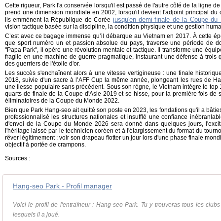
Cette rigueur, Park l'a conservée lorsqu'il est passé de l'autre côté de la ligne d
prend une dimension mondiale en 2002, lorsqu'il devient l'adjoint principal d
jusqu'en demi-finale de la Coupe d
ils emmènent la République de Corée
vision tactique basée sur la discipline, la condition physique et une gestion huma
C’est avec ce bagage immense qu’il débarque au Vietnam en 2017. À cette époq
que sport numéro un et passion absolue du pays, traverse une période de 
"Papa Park", il opère une révolution mentale et tactique. Il transforme une équ
fragile en une machine de guerre pragmatique, instaurant une défense à trois 
des guerriers de l'étoile d'or.
Les succès s'enchaînent alors à une vitesse vertigineuse : une finale histori
2018, suivie d'un sacre à l’AFF Cup la même année, plongeant les rues de Ha
une liesse populaire sans précédent. Sous son règne, le Vietnam intègre le top 1
quarts de finale de la Coupe d'Asie 2019 et se hisse, pour la première fois de s
éliminatoires de la Coupe du Monde 2022.
Bien que Park Hang-seo ait quitté son poste en 2023, les fondations qu'il a bâties
professionnalisé les structures nationales et insufflé une confiance inébranlab
d'envoi de la Coupe du Monde 2026 sera donné dans quelques jours, l'excit
l'héritage laissé par le technicien coréen et à l'élargissement du format du tourn
rêver légitimement : voir son drapeau flotter un jour lors d'une phase finale mond
objectif à portée de crampons.
Sources :
Hang-seo Park - Profil manager
Voici le profil de l'entraîneur : Hang-seo Park. Tu y trouveras tous les clubs
lesquels il a joué.