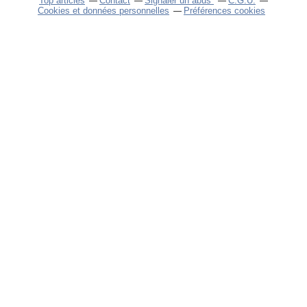
Top articles
Contact
Signaler un abus
C.G.U.
Cookies et données personnelles
Préférences cookies