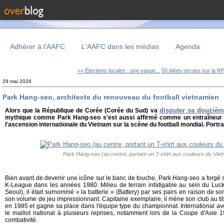
Adhérer à l'AAFC
L'AAFC dans les médias
Agenda
<< Elections locales : une vague...
50 idées reçues sur la 
29 mai 2026
Park Hang-seo, architecte du renouveau du football vietnamien
disputer sa douziè
Alors que la République de Corée (Corée du Sud) va
mythique comme Park Hang-seo s'est aussi affirmé comme un entraîneur
l'ascension internationale du Vietnam sur la scène du football mondial. Portra
Park Hang-seo (au centre, portant un T-shirt aux couleurs du Vie
Bien avant de devenir une icône sur le banc de touche, Park Hang-seo a forgé 
K-League dans les années 1980. Milieu de terrain infatigable au sein du Luck
Seoul), il était surnommé « la batterie » (Battery) par ses pairs en raison de 
son volume de jeu impressionnant. Capitaine exemplaire, il mène son club au t
en 1985 et gagne sa place dans l'équipe type du championnat. International avec
le maillot national à plusieurs reprises, notamment lors de la Coupe d'Asie 1
combativité.