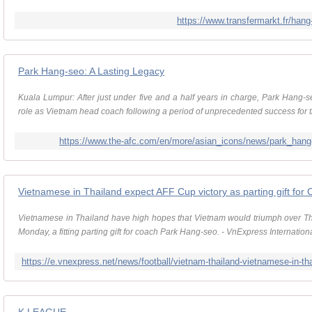
https://www.transfermarkt.fr/hang-
Park Hang-seo: A Lasting Legacy
Kuala Lumpur: After just under five and a half years in charge, Park Hang
role as Vietnam head coach following a period of unprecedented success for th
https://www.the-afc.com/en/more/asian_icons/news/park_hang
Vietnamese in Thailand have high hopes that Vietnam would triumph over Th
Monday, a fitting parting gift for coach Park Hang-seo. - VnExpress Internation