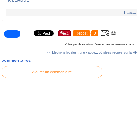
K LEAGUE
https:
Repost
0
Publié par Association d'amitié franco-coréenne
-
dans
F
<< Elections locales : une vague...
50 idées reçues sur la 
commentaires
Ajouter un commentaire