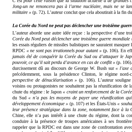
C’est pour cette raison que la situation actuelle a de grandes
Jong-un ne renoncera pas à l’arme nucléaire, mais ne se la
militaire »
(p. 72). L’auteur conclut que cela aboutirait à la fin d
La Corée du Nord ne peut pas déclencher une troisième guer
L’auteur aborde une autre idée reçue : la perspective d’une tr
Corée du Nord peut déclencher une troisième guerre mondiale
les essais réguliers de missiles balistiques ne sauraient masquer l
RPDC
« ne sont pas irrationnels pour autant »
(p. 106). En ef
jamais été de conquérir la Corée du Sud ou d’attaquer le Jap
pouvoir, ce qu’il sait perdu d’avance en cas de conflit »
(p. 106)
durcissement dû au discours de George W. Bush sur
« l’axe 
précédemment, sous la présidence Clinton, le régime nord-
perspective de dénucléarisation »
(p. 106). L’auteur souligne 
voisins ou protagonistes ne souhaitent pas la réunification de l
chute du régime : le Japon
« craint un renforcement de la Coré
du Sud
« n’a pas les moyens de payer une réunification qui
développement économique »
(p. 107) et les États-Unis
« souha
leur présence stratégique dans la zone, notamment face à la 
Chine, elle n’a pas intérêt à une chute du régime, dont la co
conduire à la présence de troupes américaines à ses frontièr
rappeler que la RPDC est dans une zone de confrontation avec