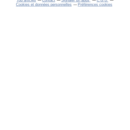
Top articles
Contact
Signaler un abus
C.G.U.
Cookies et données personnelles
Préférences cookies