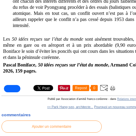
ont chacun des intérêts différents et des ordres du jours faible
du refus de voir Pyongyang procéder à des essais (balistiques ou
atomique. Mais en tout cas, un conflit ouvert n’est pas à l’
ailleurs rappeler que le conflit n’a pas cessé depuis 1953 dans 
intensité.
Les
50 idées reçues sur l’état du monde
sont aisément trouvables, 
même en gare ou en aéroport et à un prix abordable (9,90 euros
Boniface le soin d’éviter les poncifs qui ont cours dans les situatio
et dans la péninsule coréenne.
Pascal Boniface,
50 idées reçues sur l’état du monde
, Armand Coli
2026, 159 pages.
Repost
0
Publié par Association d'amitié franco-coréenne
-
dans
Relations inte
<< Park Hang-seo, architecte...
Pourquoi un nouveau sommet
commentaires
Ajouter un commentaire