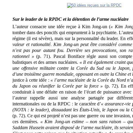
Sur le leader de la RPDC et la détention de l’arme nucléaire
L’auteur consacre une idée reçue à Kim Jong-un (
« Kim Jong
tomber dans des poncifs qui empruntent à la psychiatrie. L’auteu
régime (il est sévère), mais sur la personnalité du leader. En eff
valeur et rationalité. Kim Jong-un peut être considéré comme 
n’est pas pour autant fou. Derrière ses provocations, son ra
rationnel »
(p. 71). Pascal Boniface règle aussi son compte 
balistiques et des armes nucléaires.
« Il est également craint q
une offensive militaire contre la Corée du Sud ou le Japon,
d’une troisième guerre mondiale, opposant en outre la Chine et 
justice à cette idée :
« l’arme nucléaire de la Corée du Nord n’a
du Japon ou réunifier la Corée par la force »
(p. 72). En eff
conduirait à une défaite en raison de l’écart de puissance avec 
l’auteur rappelle aussi une analyse partagée par différents
internationales ou de la RPDC : le caractère d’
« assurance-vie
(NOTA : le leader), dissuadant les États-Unis, le Japon ou la 
(p. 72). Ce qui est projeté n’est pas une guerre ou une invasion,
ces dernières.
« Kim Jong-un estime – non sans raison – q
Saddam Hussein avaient disposé de l’arme nucléaire, ils seraient