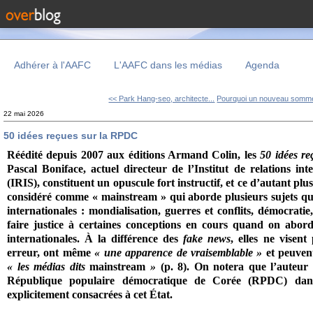
Adhérer à l'AAFC
L'AAFC dans les médias
Agenda
<< Park Hang-seo, architecte...
Pourquoi un nouveau sommet
22 mai 2026
50 idées reçues sur la RPDC
Réédité depuis 2007 aux éditions Armand Colin, les
50 idées re
Pascal Boniface, actuel directeur de l’Institut de relations int
(IRIS), constituent un opuscule fort instructif, et ce d’autant plu
considéré comme « mainstream » qui aborde plusieurs sujets qui 
internationales : mondialisation, guerres et conflits, démocrati
faire justice à certaines conceptions en cours quand on abord
internationales. À la différence des
fake news
, elles ne visent
erreur, ont même
« une apparence de vraisemblable »
et peuven
« les médias dits
mainstream
»
(p. 8). On notera que l’auteur 
République populaire démocratique de Corée (RPDC) dan
explicitement consacrées à cet État.