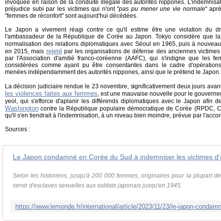
invoquée en raison de la conduite illégale des autorités nippones. L'indemnisa
préjudice subi par les victimes qui n'ont "
pas pu mener une vie normale
" apr
"femmes de réconfort" sont aujourd'hui décédées.
Le Japon a vivement réagi contre ce qu'il estime être une violation du dro
l'ambassadeur de la République de Corée au Japon. Tokyo considère que la q
normalisation des relations diplomatiques avec Séoul en 1965, puis à nouveau
rejeté
en 2015, mais
par les organisations de défense des anciennes victimes
par l'Association d'amitié franco-coréenne (AAFC), qui s'indigne que les f
considérées comme ayant pu être consentantes dans le cadre d'opérations
menées indépendamment des autorités nippones, ainsi que le prétend le Japon
La décision judiciaire rendue le 23 novembre, significativement deux jours avan
les violences faites aux femmes
, est une mauvaise nouvelle pour le gouvern
yeol, qui s'efforce d'aplanir les différends diplomatiques avec le Japon afin 
Washington
contre la République populaire démocratique de Corée (RPDC, Cor
qu'il s'en tiendrait à l'indemnisation, à un niveau bien moindre, prévue par l'acco
Sources :
Selon les historiens, jusqu'à 200 000 femmes, originaires pour la plupart de
servir d'esclaves sexuelles aux soldats japonais jusqu'en 1945.