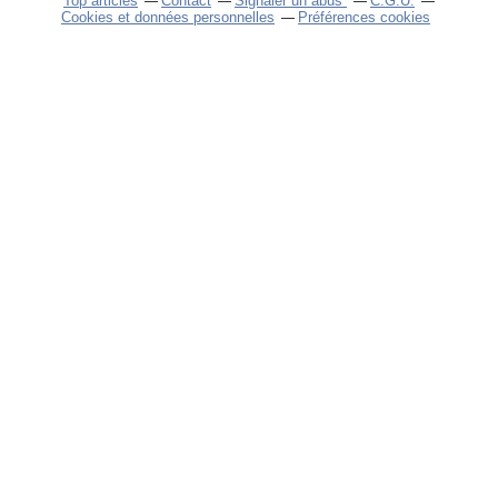
Top articles
Contact
Signaler un abus
C.G.U.
Cookies et données personnelles
Préférences cookies