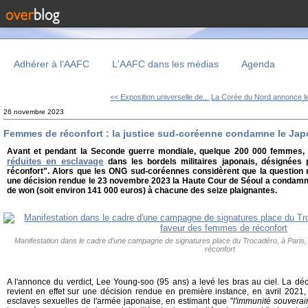
Adhérer à l'AAFC
L'AAFC dans les médias
Agenda
<< Exposition universelle de...
La Corée du Nord annonce le
26 novembre 2023
Femmes de réconfort : la justice sud-coréenne condamne le Ja
Avant et pendant la Seconde guerre mondiale, quelque 200 000 femmes, 
réduites en esclavage
dans les bordels militaires japonais, désignée
réconfort". Alors que les ONG sud-coréennes considèrent que la question 
une décision rendue le 23 novembre 2023 la Haute Cour de Séoul a condamné
de won (soit environ 141 000 euros) à chacune des seize plaignantes.
Manifestation dans le cadre d'une campagne de signatures place du Trocadéro, à Paris
réconfort
A l'annonce du verdict, Lee Young-soo (95 ans) a levé les bras au ciel. La dé
revient en effet sur une décision rendue en première instance, en avril 2021,
esclaves sexuelles de l'armée japonaise, en estimant que "
l'immunité souverai