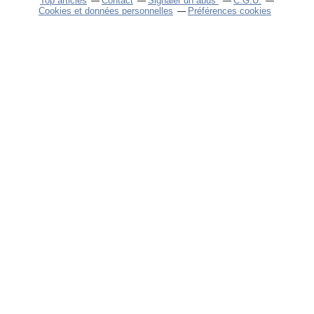
Top articles
Contact
Signaler un abus
C.G.U.
Cookies et données personnelles
Préférences cookies