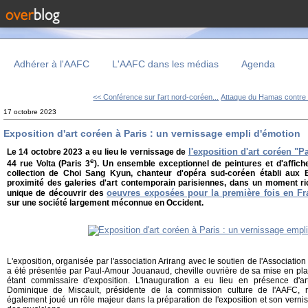
Adhérer à l'AAFC
L'AAFC dans les médias
Agenda
<< Conférence sur l’art nord-coréen...
Attaque du Hamas contre I
17 octobre 2023
Exposition d'art coréen à Paris : un vernissage empli d'émotion
l'exposition d'art coréen "P
Le 14 octobre 2023 a eu lieu le vernissage de
e
44 rue Volta (Paris 3
). Un ensemble exceptionnel de peintures et d'affic
collection de Choi Sang Kyun, chanteur d'opéra sud-coréen établi aux 
proximité des galeries d'art contemporain parisiennes, dans un moment r
oeuvres exposées pour la première fois en Fr
unique de découvrir des
sur une société largement méconnue en Occident.
L'exposition, organisée par l'association Arirang avec le soutien de l'Associatio
a été présentée par Paul-Amour Jouanaud, cheville ouvrière de sa mise en pla
étant commissaire d'exposition. L'inauguration a eu lieu en présence d'ar
Dominique de Miscault, présidente de la commission culture de l'AAFC, rep
également joué un rôle majeur dans la préparation de l'exposition et son vernis