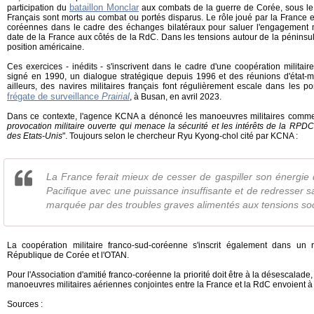
bataillon Monclar
participation du
aux combats de la guerre de Corée, sous l
Français sont morts au combat ou portés disparus. Le rôle joué par la France es
coréennes dans le cadre des échanges bilatéraux pour saluer l'engagement mi
date de la France aux côtés de la RdC. Dans les tensions autour de la péninsul
position américaine.
Ces exercices - inédits - s'inscrivent dans le cadre d'une coopération militair
signé en 1990, un dialogue stratégique depuis 1996 et des réunions d'état-
ailleurs, des navires militaires français font régulièrement escale dans les po
frégate de surveillance
Prairial
, à Busan, en avril 2023.
Dans ce contexte, l'agence KCNA a dénoncé les manoeuvres militaires comme
provocation militaire ouverte qui menace la sécurité et les intérêts de la RPDC,
des Etats-Unis
". Toujours selon le chercheur Ryu Kyong-chol cité par KCNA :
La France ferait mieux de cesser de gaspiller son énergie 
Pacifique avec une puissance insuffisante et de redresser sa
marquée par des troubles graves alimentés aux tensions soc
La coopération militaire franco-sud-coréenne s'inscrit également dans un r
République de Corée et l'OTAN.
Pour l'Association d'amitié franco-coréenne la priorité doit être à la désescalad
manoeuvres militaires aériennes conjointes entre la France et la RdC envoient à
Sources :