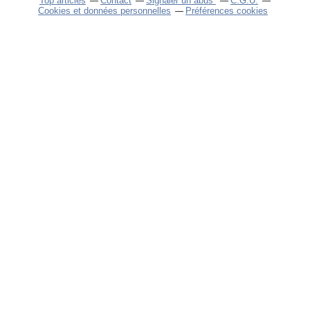
Top articles
Contact
Signaler un abus
C.G.U.
Cookies et données personnelles
Préférences cookies