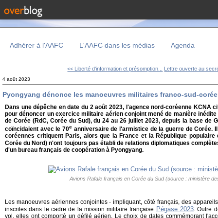
Adhérer à l'AAFC
L'AAFC dans les médias
Agenda
<< Liberté d'information et présomption...
Lettre ouverte au secré
4 août 2023
Pyongyang dénonce les manoeuvres militaires franco-sud-coré
Dans une dépêche en date du 2 août 2023, l'agence nord-coréenne KCNA ci
pour dénoncer un exercice militaire aérien conjoint mené de manière inédite 
de Corée (RdC, Corée du Sud), du 24 au 26 juillet 2023, depuis la base de 
e
coïncidaient avec le 70
anniversaire de l'armistice de la guerre de Corée. Il
coréennes critiquent Paris, alors que la France et la République populai
Corée du Nord) n'ont toujours pas établi de relations diplomatiques complèt
d'un bureau français de coopération à Pyongyang.
Avions Rafale français en Corée du Sud (source : ministère d
Les manoeuvres aériennes conjointes - impliquant, côté français, des appareil
Pégase 2023
inscrites dans le cadre de la mission militaire française
. Outre d
vol, elles ont comporté un défilé aérien. Le choix de dates commémorant l'acco