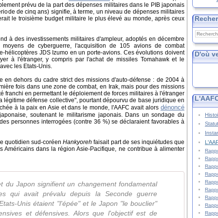
ublement prévu de la part des dépenses militaires dans le PIB japonais
ériode de cinq ans) signifie, à terme, un niveau de dépenses militaires
Reche
serait le troisième budget militaire le plus élevé au monde, après ceux
d à des investissements militaires d'ampleur, adoptés en décembre
s moyens de cyberguerre, l'acquisition de 105 avions de combat
te-hélicoptères JDS Izumo en un porte-avions. Ces évolutions doivent
D'où v
r à l'étranger, y compris par l'achat de missiles Tomahawk et le
 avec les Etats-Unis.
ue en dehors du cadre strict des missions d'auto-défense : de 2004 à
mière fois dans une zone de combat, en Irak, mais pour des missions
 franchi en permettant le déploiement de forces militaires à l'étranger
L'AAFC
la légitime défense collective", pourtant dépourvu de base juridique en
dénoncé
tachée à la paix en Asie et dans le monde, l'AAFC avait alors
 japonaise, soutenant le militarisme japonais. Dans un sondage du
Histo
es personnes interrogées (contre 36 %) se déclaraient favorables à
Statu
Insta
 le quotidien sud-coréen
Hankyoreh
faisait part de ses inquiétudes que
L'AAF
des Américains dans la région Asie-Pacifique, ne contribue à alimenter
Rappo
Rappo
Rappo
Rappo
Rappo
et du Japon signifient un changement fondamental
Rappo
les qui avait prévalu depuis la Seconde guerre
Rappo
Etats-Unis étaient "l'épée" et le Japon "le bouclier"
Rappo
nsives et défensives. Alors que l'objectif est de
Rappo