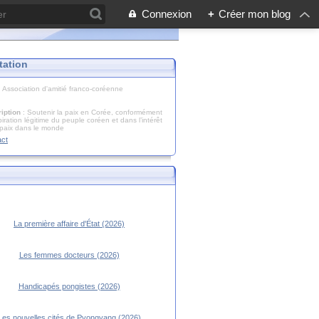
Connexion
+
Créer mon blog
tation
: Association d'amitié franco-coréenne
iption
: Soutenir la paix en Corée, conformément
piration légitime du peuple coréen et dans l’intérêt
 paix dans le monde
act
La première affaire d'État (2026)
Les femmes docteurs (2026)
Handicapés pongistes (2026)
Les nouvelles cités de Pyongyang (2026)