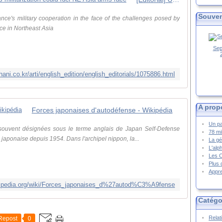
Souven
nce's military cooperation in the face of the challenges posed by
ce in Northeast Asia
Sep
.hani.co.kr/arti/english_edition/english_editorials/1075886.html
A prop
Forces japonaises d'autodéfense - Wikipédia
Un pa
 souvent désignées sous le terme anglais de Japan Self-Defense
78 mi
e japonaise depuis 1954. Dans l'archipel nippon, la...
La gé
L'alp
Les 
Plus 
Appre
wikipedia.org/wiki/Forces_japonaises_d%27autod%C3%A9fense
Catégo
Relat
Repost
0