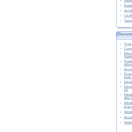
Naufr
Relat
Archi
CIL
Taek
Docume
Trois 
Commu
Résol
Natio
Proje
démoc
Accor
Progr
toute 
Décla
Décla
six
Décla
des r
Décla
et la
Décl
Accor
Pétit