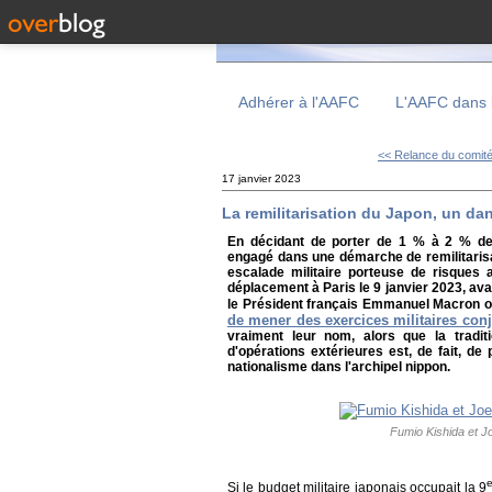
Adhérer à l'AAFC
L'AAFC dans 
<< Relance du comité 
17 janvier 2023
La remilitarisation du Japon, un da
En décidant de porter de 1 % à 2 % de
engagé dans une démarche de remilitarisat
escalade militaire porteuse de risques a
déplacement à Paris le 9 janvier 2023, av
le Président français Emmanuel Macron on
de mener des exercices militaires conj
vraiment leur nom, alors que la tradit
d'opérations extérieures est, de fait, d
nationalisme dans l'archipel nippon.
Fumio Kishida et Jo
Si le budget militaire japonais occupait la 9