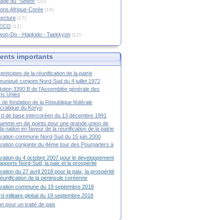
age du "Sewol"
(20)
ions Afrique-Corée
(18)
tecture
(17)
RECO
(12)
won-Do - Hapkido - Taekkyon
(12)
nts importants
principes de la réunification de la patrie
niqué conjoint Nord-Sud du 4 juillet 1972
ution 3390 B de l'Assemblée générale des
ns Unies
t de fondation de la République fédérale
ratique du Koryo
d de base intercoréen du 13 décembre 1991
amme en dix points pour une grande union de
la nation en faveur de la réunification de la patrie
ration commune Nord-Sud du 15 juin 2000
ration conjointe du 4ème tour des Pourparlers à
ration du 4 octobre 2007 pour le développement
apports Nord-Sud, la paix et la prospérité
ration du 27 avril 2018 pour la paix, la prospérité
 réunification de la péninsule coréenne
aration commune du 19 septembre 2018
d militaire global du 19 septembre 2018
ion pour un traité de paix