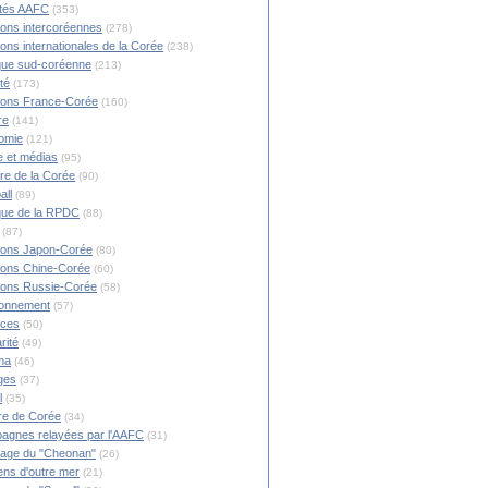
ités AAFC
(353)
ions intercoréennes
(278)
ions internationales de la Corée
(238)
ique sud-coréenne
(213)
té
(173)
ions France-Corée
(160)
re
(141)
omie
(121)
 et médias
(95)
ire de la Corée
(90)
all
(89)
ique de la RPDC
(88)
(87)
ions Japon-Corée
(80)
ions Chine-Corée
(60)
ions Russie-Corée
(58)
ronnement
(57)
nces
(50)
rité
(49)
ma
(46)
ges
(37)
l
(35)
re de Corée
(34)
agnes relayées par l'AAFC
(31)
rage du "Cheonan"
(26)
ns d'outre mer
(21)