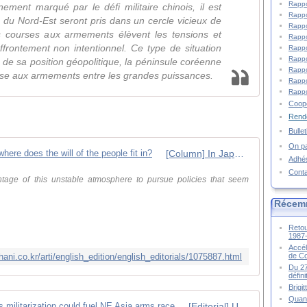
Rappo
ment marqué par le défi militaire chinois, il est
Rappo
 du Nord-Est seront pris dans un cercle vicieux de
Rappo
 courses aux armements élèvent les tensions et
Rappo
frontement non intentionnel. Ce type de situation
Rappo
Rappo
 de sa position géopolitique, la péninsule coréenne
Rappo
ourse aux armements entre les grandes puissances.
Rappo
Rappo
Coopé
Rende
Bulle
On pa
[Column] In Japan's remilitarization, where does the will of the people fit in?
Adhé
Cont
ntage of this unstable atmosphere to pursue policies that seem
Récem
Retou
1987
Accél
de C
.hani.co.kr/arti/english_edition/english_editorials/1075887.html
Du 27
défin
Brigi
Quand
[Editorial] US endorsement of Japan's militarization could fuel NE Asia arms race