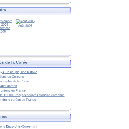
irs
Août 2006
tembre
2008
os de la Corée
ys, un peuple, une histoire
llions de Coréens
ographie de la Corée
habet coréen
Coréens en France
de 11.000 Français adoptés d'origine coréenne
ndre le coréen en France
ries
ions Etats-Unis-Corée
(357)