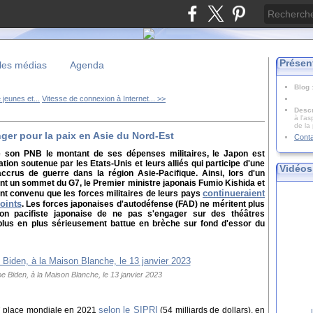
Présen
les médias
Agenda
Blog
jeunes et...
Vitesse de connexion à Internet... >>
Descr
à l'as
de la
nger pour la paix en Asie du Nord-Est
Cont
 son PNB le montant de ses dépenses militaires, le Japon est
ion soutenue par les Etats-Unis et leurs alliés qui participe d'une
Vidéos
ccrus de guerre dans la région Asie-Pacifique. Ainsi, lors d'un
ant un sommet du G7, le Premier ministre japonais Fumio Kishida et
continueraient
t convenu que les forces militaires de leurs pays
oints
. Les forces japonaises d'autodéfense (FAD) ne méritent plus
ion pacifiste japonaise de ne pas s'engager sur des théâtres
e plus en plus sérieusement battue en brèche sur fond d'essor du
e Biden, à la Maison Blanche, le 13 janvier 2023
e
selon le SIPRI
place mondiale en 2021
(54 milliards de dollars), en