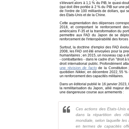
s'élevant alors à 1,1 % du PIB, le quasi-do
(qui doit être portée à 2 % du PIB sur une p
de l'ordre de 100 milliards de dollars, qui 
des Etats-Unis et de la Chine.
Cette augmentation des dépenses correspon
2018, et comportant le renforcement de
américains F-35 et la transformation du por
permettre aux FAD du Japon de se déploye
renforcement de l'interopérabilité des forces
Surtout, la doctrine d'emploi des FAD évol
2008, les FAD ont été envoyées pour la pre
humanitaires ; en 2015, un nouveau cap a été
- combattantes - dans le cadre d'un "droit à 
droit international public. Profondément at
une révision
de facto
de la Constitution
quotidien
Nikkei
, en décembre 2022, 55 % d
un renforcement des capacités militaires.
Dans un éditorial publié le 16 janvier 2023,
la remilitarisation du Japon, allié majeur 
une dangereuse course aux armements :
Ces actions des Etats-Unis 
dans la répartition des rô
mondiale, selon laquelle les 
en termes de capacités offe