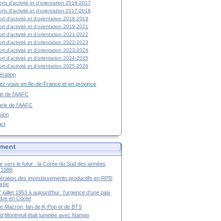
rts d'activité et d'orientation 2016-2017
rts d'activité et d'orientation 2017-2018
rt d'activité et d'orientation 2018-2019
rt d'activité et d'orientation 2019-2021
rt d'activité et d'orientation 2021-2022
rt d'activité et d'orientation 2022-2023
rt d'activité et d'orientation 2023-2024
rt d'activité et d'orientation 2024-2025
rt d'activité et d'orientation 2025-2026
ration
z-vous en Ile-de-France et en province
tin de l'AAFC
rle de l'AAFC
sion
act
ment
r vers le futur : la Corée du Sud des années
-1988
ération des investissements productifs en RPD
orée
 juillet 1953 à aujourd’hui : l’urgence d’une paix
itive en Corée
tte Macron, fan de K-Pop et de BTS
 Montreuil était jumelée avec Nampo