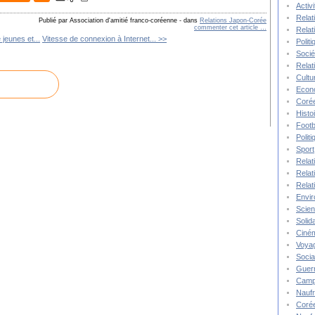
Activ
Relat
Publié par Association d'amitié franco-coréenne
-
dans
Relations Japon-Corée
commenter cet article
…
Relat
jeunes et...
Vitesse de connexion à Internet... >>
Polit
Socié
Relat
Cultu
Econ
Corée
Histo
Footb
Polit
Sport
Relat
Relat
Relat
Envi
Scie
Solida
Ciné
Voya
Socia
Guer
Camp
Nauf
Corée