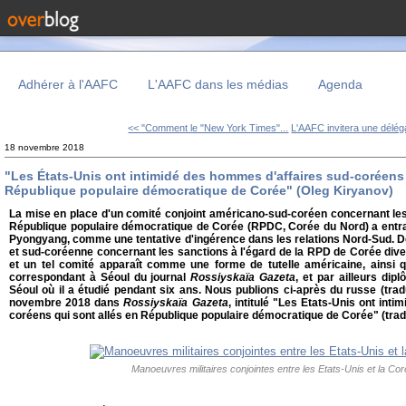
Adhérer à l'AAFC
L'AAFC dans les médias
Agenda
<< "Comment le "New York Times"...
L'AAFC invitera une déléga
18 novembre 2018
"Les États-Unis ont intimidé des hommes d'affaires sud-coréens 
République populaire démocratique de Corée" (Oleg Kiryanov)
La mise en place d'un comité conjoint américano-sud-coréen concernant le
République populaire démocratique de Corée (RPDC, Corée du Nord) a entra
Pyongyang, comme une tentative d'ingérence dans les relations Nord-Sud. De
et sud-coréenne concernant les sanctions à l'égard de la RPD de Corée dive
et un tel comité apparaît comme une forme de tutelle américaine, ainsi q
correspondant à Séoul du journal
Rossiyskaïa Gazeta
, et par ailleurs dip
Séoul où il a étudié pendant six ans. Nous publions ci-après du russe (tradu
novembre 2018 dans
Rossiyskaïa Gazeta
, intitulé "Les Etats-Unis ont int
coréens qui sont allés en République populaire démocratique de Corée" (tra
Manoeuvres militaires conjointes entre les Etats-Unis et la Co