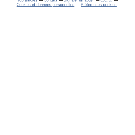
Top articles
Contact
Signaler un abus
C.G.U.
Cookies et données personnelles
Préférences cookies