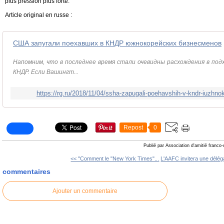
plus pression plus forte.
Article original en russe :
США запугали поехавших в КНДР южнокорейских бизнесменов
Напомним, что в последнее время стали очевидны расхождения в по
КНДР. Если Вашингт...
https://rg.ru/2018/11/04/ssha-zapugali-poehavshih-v-kndr-iuzhn
Repost
0
Publié par Association d'amitié franco
<< "Comment le "New York Times"...
L'AAFC invitera une déléga
commentaires
Ajouter un commentaire