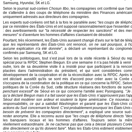
Samsung, Hyundai, SK et LG.
Selon le journal sud-coréen
Chosun Ilbo
, les compagnies ont confirmé que l'am
de s'attendre à des coups de téléphone du ministère des Finances américain
uniquement adressés aux directeurs des compagnies.
Les experts sud-coréens ont fait à la fois le parallèle avec "
les coups de télépho
par ce ministère des États-Unis et ont supposé raisonnablement que l'essentiel 
: des avertissements sur "
la nécessité de respecter les sanctions
" et des men
mesures
" si d'aventure les hommes d'affaires s'avisaient de désobéir.
Pourtant, très récemment, les États-Unis auraient changé d'avis sur le fait de télé
que les représentants des États-Unis ont renoncé, on ne sait pourquoi, à l
aucune explication n'a été donnée
", a déclaré un représentant du conglomé
confirmés par Samsung, SK et LG.
Selon les politologues, tout s’est joué lors de la visite récente à Séoul du re
spécial pour la RPDC Stephen Biegun. En une semaine il n’a pas hésité à venir 
outre, lors de sa deuxième visite il a insisté pour que participent à la renc
placées dans l'administration du président, et qui sont considérées com
développement de la coopération et de la réconciliation avec la RPDC. Après l
ont déclaré aussitôt qu'ils se sont mis d'accord pour créer avec la Coré
s'occupera de la coordination de la politique en ce qui concerne la RPDC. Selon
politiques de la Corée du Sud, cette structure réalisera des fonctions de surve
penchant excessif
" de Séoul en ce qui concerne l'amitié avec Pyongyang. "
Je 
qu’a déclaré Biegun mais il a fait savoir que les États-Unis n’approuvent pas l'
Séoul doit modérer son ardeur et soutenir la ligne américaine. Ce nouveau 
responsabilités, ce qui a satisfait Washington et garanti que les États-Unis ci
actions du Sud concernant le Nord. C’est probablement pourquoi les États-Unis o
besoin de prévenir les compagnies directement
", a expliqué une source sud
rester anonyme. Elle a reconnu aussi que "
les coups de téléphone directs "des
les banquiers locaux et les hommes d'affaires. Toujours selon la mê
réellement extraordinaire. Je ne cacherai pas que cela a blessé plusieurs Cor
dire directement ce qu’ils doivent faire
". Mais les Etats-Unis estiment visibleme