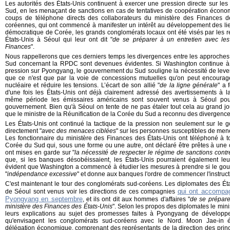
Les autorités des États-Unis continuent à exercer une pression directe sur les 
Sud, en les menaçant de sanctions en cas de tentatives de coopération écon
coups de téléphone directs des collaborateurs du ministère des Finances 
coréennes, qui ont commencé à manifester un intérêt au développement des li
démocratique de Corée, les grands conglomérats locaux ont été visés par les 
États-Unis à Séoul qui leur ont dit "
de se préparer à un entretien avec les
Finances
".
Nous rappellerons que ces derniers temps les divergences entre les approches 
Sud concernant la RPDC sont devenues évidentes. Si Washington continue à insi
pression sur Pyongyang, le gouvernement du Sud souligne la nécessité de lever
que ce n'est que par la voie de concessions mutuelles qu'on peut encoura
nucléaire et réduire les tensions. L’écart de son allié "
de la ligne générale
" a 
d'une fois les États-Unis ont déjà clairement adressé des avertissements à
même période les émissaires américains sont souvent venus à Séoul pou
gouvernement. Bien qu'à Séoul on tente de ne pas étaler tout cela au grand jo
que le ministre de la Réunification de la Corée du Sud a reconnu des divergence
Les États-Unis ont continué la tactique de la pression non seulement sur le
directement "
avec des menaces ciblées
" sur les personnes susceptibles de men
Les fonctionnaire du ministère des Finances des États-Unis ont téléphoné à 
Corée du Sud qui, sous une forme ou une autre, ont déclaré être prêtes à une 
ont mises en garde sur "
la nécessité de respecter le régime de sanctions cont
que, si les banques désobéissaient, les États-Unis pourraient également leur
évident que Washington a commencé à étudier les mesures à prendre si le go
"
indépendance excessive
" et donne aux banques l'ordre de commencer l'instruc
C'est maintenant le tour des conglomérats sud-coréens. Les diplomates des Éta
qui ont accompag
de Séoul sont venus voir les directions de ces compagnies
Pyongyang en septembre
, et ils ont dit aux hommes d'affaires "
de se prépare
ministère des Finances des États-Unis
". Selon les propos des diplomates le min
leurs explications au sujet des promesses faites à Pyongyang de développ
qu'envisagent les conglomérats sud-coréens avec le Nord. Moon Jae-in 
délégation économique, comprenant des représentants de la direction des princ