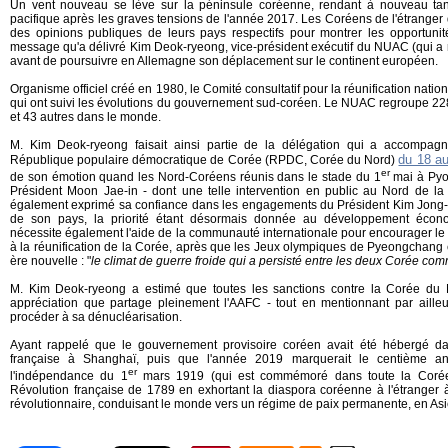
Un vent nouveau se lève sur la péninsule coréenne, rendant à nouveau tangi
pacifique après les graves tensions de l'année 2017. Les Coréens de l'étranger 
des opinions publiques de leurs pays respectifs pour montrer les opportunité
message qu'a délivré Kim Deok-ryeong, vice-président exécutif du NUAC (qui a ra
avant de poursuivre en Allemagne son déplacement sur le continent européen.
Organisme officiel créé en 1980, le Comité consultatif pour la réunification nati
qui ont suivi les évolutions du gouvernement sud-coréen. Le NUAC regroupe 22
et 43 autres dans le monde.
M. Kim Deok-ryeong faisait ainsi partie de la délégation qui a accompag
du 18 a
République populaire démocratique de Corée (RPDC, Corée du Nord)
er
de son émotion quand les Nord-Coréens réunis dans le stade du 1
mai à Pyo
Président Moon Jae-in - dont une telle intervention en public au Nord de la 
également exprimé sa confiance dans les engagements du Président Kim Jong-
de son pays, la priorité étant désormais donnée au développement économ
nécessite également l'aide de la communauté internationale pour encourager le 
à la réunification de la Corée, après que les Jeux olympiques de Pyeongchang
ère nouvelle : "
le climat de guerre froide qui a persisté entre les deux Corée co
M. Kim Deok-ryeong a estimé que toutes les sanctions contre la Corée du 
appréciation que partage pleinement l'AAFC - tout en mentionnant par aill
procéder à sa dénucléarisation.
Ayant rappelé que le gouvernement provisoire coréen avait été hébergé da
française à Shanghaï, puis que l'année 2019 marquerait le centième a
er
l'indépendance du 1
mars 1919 (qui est commémoré dans toute la Corée), 
Révolution française de 1789 en exhortant la diaspora coréenne à l'étrange
révolutionnaire, conduisant le monde vers un régime de paix permanente, en Asi