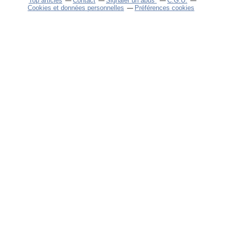
Top articles
Contact
Signaler un abus
C.G.U.
Cookies et données personnelles
Préférences cookies