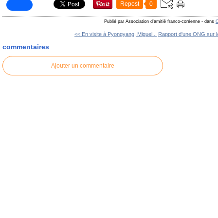
Repost
0
Publié par Association d'amitié franco-coréenne
-
dans
C
<< En visite à Pyongyang, Miguel...
Rapport d'une ONG sur le
commentaires
Ajouter un commentaire