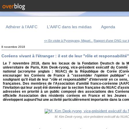
Adhérer à l'AAFC
L'AAFC dans les médias
Agenda
<< En visite à Pyongyang, Miguel...
Rapport d'une ONG sur le
8 novembre 2018
Coréens vivant à l'étranger : il est de leur "rôle et responsabilité"
Le 7 novembre 2018, dans les locaux de la Fondation Deutsch de la Meu
universitaire de Paris, Kim Deok-ryong, vice-président exécutif du Comité c
national (acronyme anglais : NUAC) de la République de Corée (Corée
encourager les Coréens de France à "
rassembler l'opinion publique
" 
soulignant qu'il était de leur "
rôle et responsabilité
" d'intervenir en ce sens
françaises. Des membres de l'Association d'amitié franco-coréenne (AAF
l'invitation qui leur avait été donnée par la section française du NUAC d'assi
adressées en priorité à un public composé des associations des Coréens 
officielle Association des résidents coréens en France et les Jeunes 
développent aujourd'hui une activité particulièrement importante dans la 
M. Kim Deok-ryong, vice-président exécutif du NUA