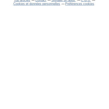
Top articles
Contact
Signaler un abus
C.G.U.
Cookies et données personnelles
Préférences cookies