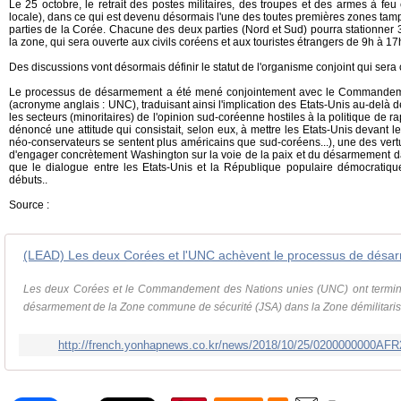
Le 25 octobre, le retrait des postes militaires, des troupes et des armes à feu
locale), dans ce qui est devenu désormais l'une des
toutes premières zones tamp
parties de la Corée. Chacune des deux parties (Nord et Sud) pourra stationner 
la zone, qui sera ouverte aux civils coréens et aux touristes étrangers de 9h à 17
Des discussions vont désormais définir le statut de l'organisme conjoint qui sera
Le processus de désarmement a été mené conjointement avec le Commandem
(acronyme anglais : UNC), traduisant ainsi l'implication des Etats-Unis au-delà
les secteurs (minoritaires) de l'opinion sud-coréenne hostiles à la politique de 
dénoncé une attitude qui consistait, selon eux, à mettre les Etats-Unis devant le
néo-conservateurs se sentent plus américains que sud-coréens...), une des ver
d'engager concrètement Washington sur la voie de la paix et du désarmement da
que le dialogue entre les Etats-Unis et la République populaire démocratiq
débuts..
Source :
(LEAD) Les deux Corées et l'UNC achèvent le processus de désa
Les deux Corées et le Commandement des Nations unies (UNC) ont terminé
désarmement de la Zone commune de sécurité (JSA) dans la Zone démilitaris
http://french.yonhapnews.co.kr/news/2018/10/25/0200000000A