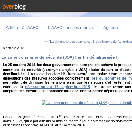
Adhérer à l'AAFC
L'AAFC dans les médias
Agenda
<< "La diplomatie des sommets...
Brève histoire de l'anarchis
25 octobre 2018
La zone commune de sécurité (JSA) : enfin démilitarisée !
Le 25 octobre 2018, les deux gouvernements coréens ont achevé le processus
commune de sécurité (acronyme anglais : JSA) située de part et d'autre
démilitarisée. L'Association d'amitié franco-coréenne salue cette mesu
lors du sommet de P
dispositions des mesures adoptées conjointement
permettant de diminuer les tensions ainsi que les risques d'affrontement a
déclaration du 19 septembre 2018
cadre de la
: mettre un terme aux r
adoptant des mesures de confiance mutuelle, dont la portée dépasse de loin
er
Pendant 20 jours, à compter du 1
octobre 2018, Nord et Sud-Coréens ont p
dans la JSA, qui a par ailleurs permis de mettre à jour les restes de soldats mor
vérifications sont prévues les 26 et 27 octobre 2018.