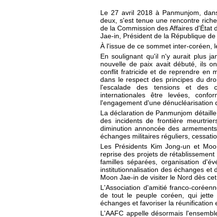
Le 27 avril 2018 à Panmunjom, dans
deux, s'est tenue une rencontre rich
de la Commission des Affaires d'État
Jae-in, Président de la République de
À l'issue de ce sommet inter-coréen, l
En soulignant qu'il n'y aurait plus 
nouvelle de paix avait débuté, ils o
conflit fratricide et de reprendre e
dans le respect des principes du dro
l'escalade des tensions et des c
internationales être levées, co
l'engagement d'une dénucléarisation 
La déclaration de Panmunjom détaille
des incidents de frontière meurtrie
diminution annoncée des armements, 
échanges militaires réguliers, cessat
Les Présidents Kim Jong-un et Moo
reprise des projets de rétablissement 
familles séparées, organisation d'é
institutionnalisation des échanges et d
Moon Jae-in de visiter le Nord dès ce
L'Association d'amitié franco-coréenn
de tout le peuple coréen, qui jette
échanges et favoriser la réunification
L'AAFC appelle désormais l'ensemble