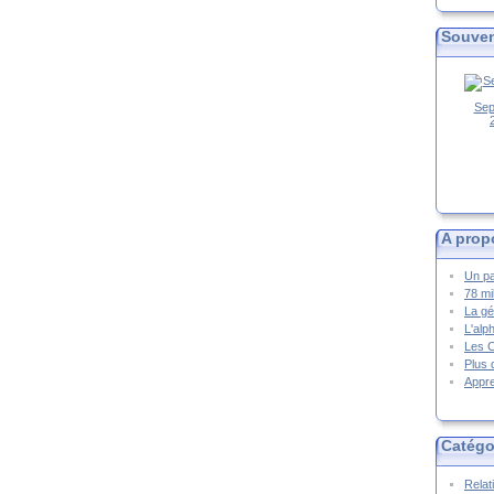
Souven
Sep
A prop
Un pa
78 mi
La gé
L'alp
Les 
Plus 
Appre
Catégo
Relat