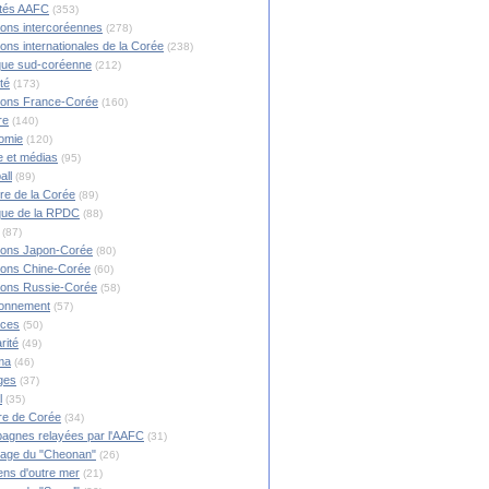
ités AAFC
(353)
ions intercoréennes
(278)
ions internationales de la Corée
(238)
ique sud-coréenne
(212)
té
(173)
ions France-Corée
(160)
re
(140)
omie
(120)
 et médias
(95)
all
(89)
ire de la Corée
(89)
ique de la RPDC
(88)
(87)
ions Japon-Corée
(80)
ions Chine-Corée
(60)
ions Russie-Corée
(58)
ronnement
(57)
nces
(50)
rité
(49)
ma
(46)
ges
(37)
l
(35)
re de Corée
(34)
agnes relayées par l'AAFC
(31)
rage du "Cheonan"
(26)
ns d'outre mer
(21)