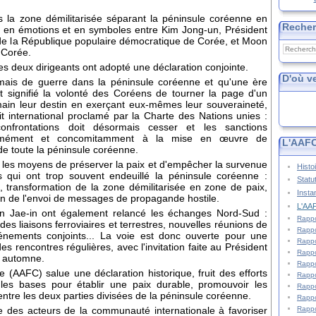
 la zone démilitarisée séparant la péninsule coréenne en
Reche
e en émotions et en symboles entre Kim Jong-un, Président
 de la République populaire démocratique de Corée, et Moon
 Corée.
es deux dirigeants ont adopté une déclaration conjointe.
D'où v
jamais de guerre dans la péninsule coréenne et qu'une ère
nt signifié la volonté des Coréens de tourner la page d'un
n main leur destin en exerçant eux-mêmes leur souveraineté,
it international proclamé par la Charte des Nations unies :
onfrontations doit désormais cesser et les sanctions
nformément et concomitamment à la mise en œuvre de
L'AAFC
de toute la péninsule coréenne.
 les moyens de préserver la paix et d'empêcher la survenue
Histo
rs qui ont trop souvent endeuillé la péninsule coréenne :
Statu
transformation de la zone démilitarisée en zone de paix,
Insta
ion de l'envoi de messages de propagande hostile.
L'AAF
n Jae-in ont également relancé les échanges Nord-Sud :
Rappo
des liaisons ferroviaires et terrestres, nouvelles réunions de
Rappo
vénements conjoints... La voie est donc ouverte pour une
Rappo
es rencontres régulières, avec l'invitation faite au Président
Rappo
t automne.
Rappo
e (AAFC) salue une déclaration historique, fruit des efforts
Rappo
 les bases pour établir une paix durable, promouvoir les
Rappo
 entre les deux parties divisées de la péninsule coréenne.
Rappo
Rappo
 des acteurs de la communauté internationale à favoriser