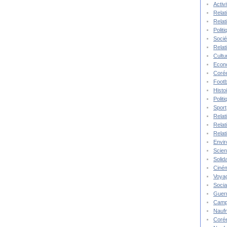
Activ
Relat
Relat
Polit
Socié
Relat
Cultu
Econ
Corée
Footb
Histo
Polit
Sport
Relat
Relat
Relat
Envi
Scie
Solida
Ciné
Voya
Socia
Guer
Camp
Nauf
Corée