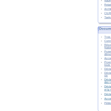
Naufr
Relat
Archi
CIL
Taek
Docume
Trois 
Commu
Résol
Natio
Proje
démoc
Accor
Progr
toute 
Décla
Décla
six
Décla
des r
Décla
et la
Décl
Accor
Pétit