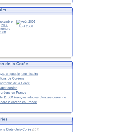
irs
Août 2006
tembre
2008
os de la Corée
ys, un peuple, une histoire
llions de Coréens
ographie de la Corée
habet coréen
Coréens en France
de 11.000 Français adoptés d'origine coréenne
ndre le coréen en France
ries
ions Etats-Unis-Corée
(357)