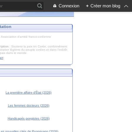
Connexion
+
Créer mon blog
tation
: Association d'amitié franco-coréenne
iption
: Soutenir la paix en Corée, conformément
piration légitime du peuple coréen et dans l’intérêt
 paix dans le monde
act
La première affaire d'État (2026)
Les femmes docteurs (2026)
Handicapés pongistes (2026)
Les nouvelles cités de Pyongyang (2026)