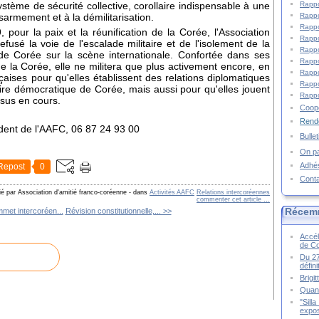
Rappo
stème de sécurité collective, corollaire indispensable à une
Rappo
sarmement et à la démilitarisation.
Rappo
 pour la paix et la réunification de la Corée, l'Association
Rappo
fusé la voie de l'escalade militaire et de l'isolement de la
Rappo
de Corée sur la scène internationale. Confortée dans ses
Rappo
 de la Corée, elle ne militera que plus activement encore, en
Rappo
çaises pour qu'elles établissent des relations diplomatiques
Rappo
re démocratique de Corée, mais aussi pour qu'elles jouent
Rappo
ssus en cours.
Coopé
Rende
dent de l'AAFC, 06 87 24 93 00
Bulle
On pa
Adhé
Repost
0
Cont
ié par Association d'amitié franco-coréenne
-
dans
Activités AAFC
Relations intercoréennes
commenter cet article
…
Récem
met intercoréen...
Révision constitutionnelle,... >>
Accél
de C
Du 27
défin
Brigi
Quand
"Sill
expos