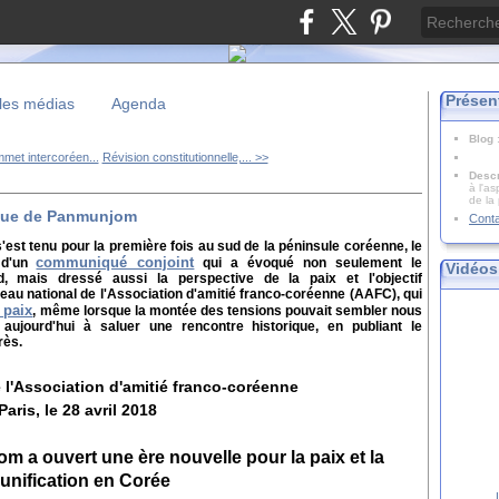
Présen
les médias
Agenda
Blog
met intercoréen...
Révision constitutionnelle,... >>
Descr
à l'as
de la
ique de Panmunjom
Cont
 s'est tenu pour la première fois au sud de la péninsule coréenne, le
communiqué conjoint
n d'un
qui a évoqué non seulement le
Vidéos
, mais dressé aussi la perspective de la paix et l'objectif
reau national de l'Association d'amitié franco-coréenne (AAFC), qui
 paix
, même lorsque la montée des tensions pouvait sembler nous
aujourd'hui à saluer une rencontre historique, en publiant le
rès.
 l'Association d'amitié franco-coréenne
Paris, le 28 avril 2018
m a ouvert une ère nouvelle pour la paix et la
éunification en Corée