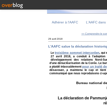
Adhérer à l'AAFC
L'AAFC dans 
<< Comprendre le som
29 avril 2018
L'AAFC salue la déclaration histor
troisième sommet intercoréen
Le
, qui
27 avril 2018, a conduit à l'adoptio
développement des relations Nord-Sud
d'une dénucléarisation de la Corée. Le bu
pour un traité de
a plaidé inlassablement
désavouer, a maintenu le cap et tient 
communiqué que nous reproduisons ci-ap
Bureau national de
La déclaration de Panmunjo
r