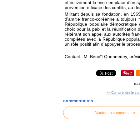
effectivement la mise en place d'un sy
prévention efficace des conflits, au dé
Militant depuis sa fondation, en 1969,
d'amitié franco-coréenne a toujours re
République populaire démocratique 
choix pour la paix et la réunification
réitérant son appel aux autorités fran
complètes avec la République populai
un rôle positif afin d'appuyer le proce
Contact : M. Benoît Quennedey, prési
Publ
<< Comprendre le som
commentaires
Ajouter un commentaire