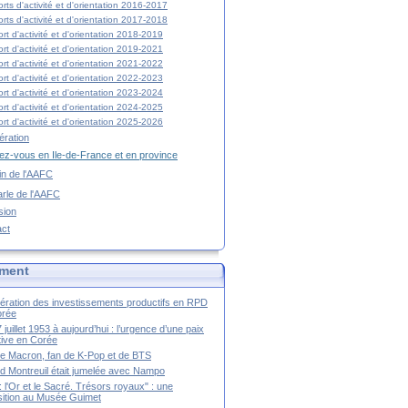
rts d'activité et d'orientation 2016-2017
rts d'activité et d'orientation 2017-2018
rt d'activité et d'orientation 2018-2019
rt d'activité et d'orientation 2019-2021
rt d'activité et d'orientation 2021-2022
rt d'activité et d'orientation 2022-2023
rt d'activité et d'orientation 2023-2024
rt d'activité et d'orientation 2024-2025
rt d'activité et d'orientation 2025-2026
ration
z-vous en Ile-de-France et en province
tin de l'AAFC
rle de l'AAFC
sion
act
ment
ération des investissements productifs en RPD
orée
 juillet 1953 à aujourd’hui : l’urgence d’une paix
itive en Corée
tte Macron, fan de K-Pop et de BTS
 Montreuil était jumelée avec Nampo
a : l'Or et le Sacré. Trésors royaux" : une
ition au Musée Guimet