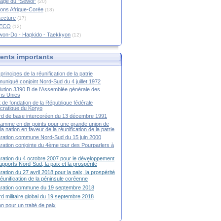
age du "Sewol"
(20)
ions Afrique-Corée
(18)
tecture
(17)
RECO
(12)
won-Do - Hapkido - Taekkyon
(12)
nts importants
principes de la réunification de la patrie
niqué conjoint Nord-Sud du 4 juillet 1972
ution 3390 B de l'Assemblée générale des
ns Unies
t de fondation de la République fédérale
ratique du Koryo
d de base intercoréen du 13 décembre 1991
amme en dix points pour une grande union de
la nation en faveur de la réunification de la patrie
ration commune Nord-Sud du 15 juin 2000
ration conjointe du 4ème tour des Pourparlers à
ration du 4 octobre 2007 pour le développement
apports Nord-Sud, la paix et la prospérité
ration du 27 avril 2018 pour la paix, la prospérité
 réunification de la péninsule coréenne
aration commune du 19 septembre 2018
d militaire global du 19 septembre 2018
ion pour un traité de paix