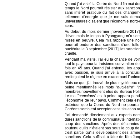
Quand j'ai visité la Corée du Nord fin mai d
temps le Nord pourrait résister aux sanctio
sans intérêt pratique du fait des changem
tellement d'énergie que je me suis dem
universitaires disaient que l'économie nord-c
sens.
Au début du mois dernier [novembre 2017],
l'hiver, mais le temps à Pyongyang m’a semb
mises en oeuvre. Cela m'a rappelé une nou
pourrait endurer des sanctions d'une tel
nucléaire le 3 septembre [2017], les sancti
cruelle.
Pendant ma visite, j’ai eu la chance de vo
tout le pays pour la troisième convention d
fois en 45 ans. Quand j'ai entendu les app
avec passion, je suis arrivé à la conclusi
renforçaient le régime en exacerbant l'anim
Mais ce que j'ai trouvé de plus mystérieux e
peine mentionnés les mots "
nucléaire
", "
membres nouvellement élus du Bureau Politiq
Le mot "
sanctions
" est à peine apparu pend
l’économie de leur pays. Comment cela est
extérieur que la Corée du Nord ne pourra p
Coréens semblent accepter cette situation 
J'ai demandé directement aux experts nord
dures sanctions de la communauté internation
coup des sanctions. Après des décennies 
soutenu qu'ils n'étaient pas sous le coup d
c'est parce qu'ils développaient des arme
sanctions. Cela suffisait à faire de Kim Jon