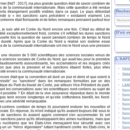
ernier [NdT : 2017], ma plus grande question était de savoir combien de
ns de la communauté internationale. Mais cette question a été rendue
Reche
ents étrangement positifs visibles dans ce pays. Le pays débordait
andé si «
les sanctions sans précédent
» existaient vraiment. Les
oréenne était florissante et de telles remarques prenaient partout leur
 je suis allé en Corée du Nord encore une fois. C'était au début de
D'où v
lé exceptionnellement froid, comme s’il reflétait les dures sanctions
velle fois la question de savoir pendant combien de temps le Nord
le dureté. Après que la Corée du Nord a réalisé son sixième essai
ons de la communauté internationale ont mis le Nord sous une pression
ir une réunion de 5 000 scientifiques des sciences sociales venus de
L'AAFC
es sciences sociales de Corée du Nord, qui avait lieu pour la première
laudissements assourdissants, les acclamations et les slogans criés
on que plus la pression et les sanctions étaient fortes, plus elles
Histo
osité envers la communauté internationale.
Statu
ncore était que la convention ait duré un jour et demi et que soient à
Insta
missile
" ou "
sanctions
" dans les remarques formulées par un des
L'AAF
ue du Parti du travail de Corée, par ailleurs Vice-Président du parti.
ant les conversations avec les scientifiques nord-coréens au sujet de
Rappo
-il possible ? En dépit de la vive assurance répandue dans le monde
Rappo
as tenir encore longtemps et qu’elle s'effondrera bientôt, les Nord-
Rappo
avec une sérénité remarquable.
Rappo
-coréens combien de temps ils pourraient endurer les nouvelles et
Rappo
ale. En réponse, ils m'ont indiqué qu'ils avaient toujours été sous le
Rappo
de sanctions ils avaient appris comment s'en accommoder. Ils ont
Rappo
e sanctions parce qu'ils développaient des armes nucléaires, mais que
Rappo
s nucléaires que les Etats-Unis menaçaient leur sécurité avec ces
g-un un "
héros légendaire
" luttant hardiment contre les Etats-Unis, le
Rappo