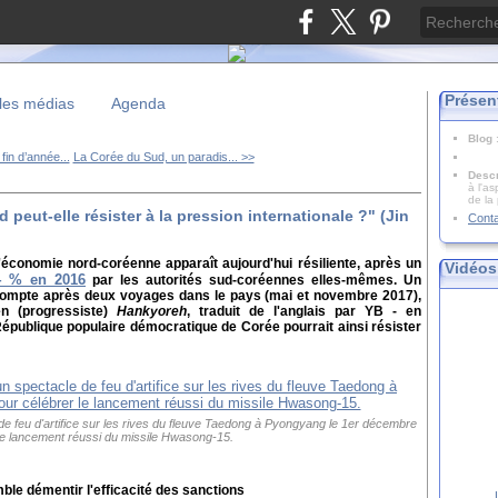
Présen
les médias
Agenda
Blog
fin d’année...
La Corée du Sud, un paradis... >>
Descr
à l'as
de la
eut-elle résister à la pression internationale ?" (Jin
Cont
l'économie nord-coréenne apparaît aujourd'hui résiliente, après un
Vidéos
4 % en 2016
par les autorités sud-coréennes elles-mêmes. Un
nd compte après deux voyages dans le pays (mai et novembre 2017),
en (progressiste)
Hankyoreh
, traduit de l'anglais par YB - en
 République populaire démocratique de Corée pourrait ainsi résister
de feu d'artifice sur les rives du fleuve Taedong à Pyongyang le 1er décembre
le lancement réussi du missile Hwasong-15.
le démentir l'efficacité des sanctions