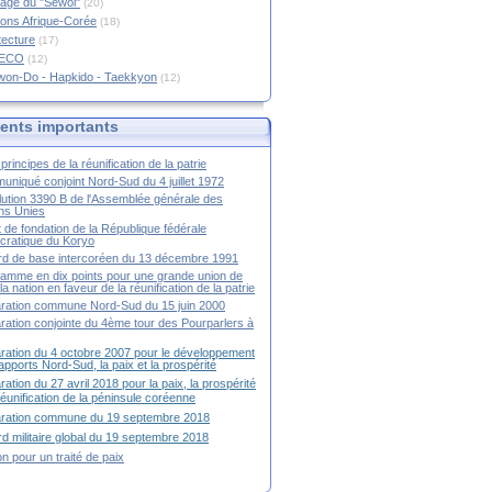
age du "Sewol"
(20)
ions Afrique-Corée
(18)
tecture
(17)
RECO
(12)
won-Do - Hapkido - Taekkyon
(12)
nts importants
principes de la réunification de la patrie
niqué conjoint Nord-Sud du 4 juillet 1972
ution 3390 B de l'Assemblée générale des
ns Unies
t de fondation de la République fédérale
ratique du Koryo
d de base intercoréen du 13 décembre 1991
amme en dix points pour une grande union de
la nation en faveur de la réunification de la patrie
ration commune Nord-Sud du 15 juin 2000
ration conjointe du 4ème tour des Pourparlers à
ration du 4 octobre 2007 pour le développement
apports Nord-Sud, la paix et la prospérité
ration du 27 avril 2018 pour la paix, la prospérité
 réunification de la péninsule coréenne
aration commune du 19 septembre 2018
d militaire global du 19 septembre 2018
ion pour un traité de paix