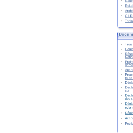
Naufr
Relat
Archi
CIL
Taek
Docume
Trois 
Commu
Résol
Natio
Proje
démoc
Accor
Progr
toute 
Décla
Décla
six
Décla
des r
Décla
et la
Décl
Accor
Pétit