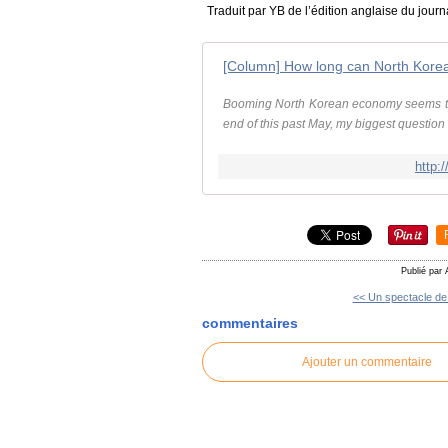
Traduit par YB de l’édition anglaise du jou
[Column] How long can North Korea 
Booming North Korean economy seems to b
end of this past May, my biggest question
http:
Publié par 
<< Un spectacle de 
commentaires
Ajouter un commentaire