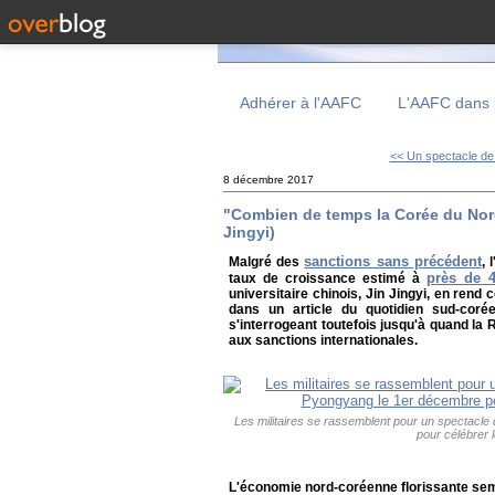
Adhérer à l'AAFC
L'AAFC dans 
<< Un spectacle de 
8 décembre 2017
"Combien de temps la Corée du Nord p
Jingyi)
sanctions sans précédent
Malgré des
, 
près de 
taux de croissance estimé à
universitaire chinois, Jin Jingyi, en re
dans un article du quotidien sud-coré
s'interrogeant toutefois jusqu'à quand la
aux sanctions internationales.
Les militaires se rassemblent pour un spectacle 
pour célébrer 
L'économie nord-coréenne florissante semb