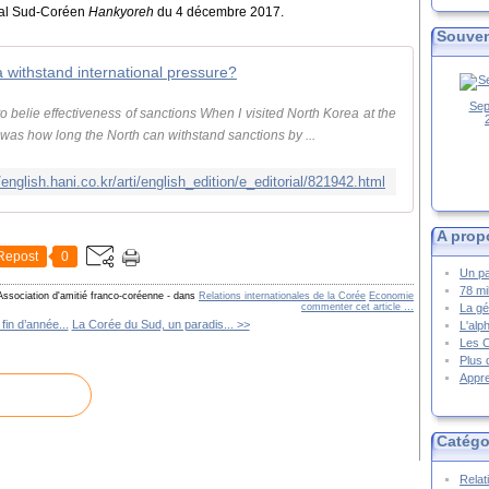
rnal Sud-Coréen
Hankyoreh
du 4 décembre 2017.
Souven
withstand international pressure?
Sep
elie effectiveness of sanctions When I visited North Korea at the
 was how long the North can withstand sanctions by ...
//english.hani.co.kr/arti/english_edition/e_editorial/821942.html
A prop
Repost
0
Un pa
78 mi
Association d'amitié franco-coréenne
-
dans
Relations internationales de la Corée
Economie
La gé
commenter cet article
…
fin d’année...
La Corée du Sud, un paradis... >>
L'alp
Les 
Plus 
Appre
Catégo
Relat