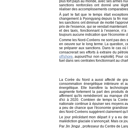
plus fort pays au monde, avec ses armes nucl
sanctions renforcées ont donné une légi
réaliser des accomplissements comparables à
À part le fait que le temps était exceptio
changement à Pyongyang depuis la fin mai.
les sanctions ont diminué de moitié l'appro
prix de l'essence, qui se vendait maintenant 
et des taxis, fonctionnant à l’essence, n’a 
toujours aucune indication que l'économie c
Comme les Nord-Coréens ne sont pas des su
en oeuvre sur le long terme. La question, 
se préparer aux sanctions. Dans le cas où 
consacrerait ses efforts à extraire du pétr
offshore
, aujourd'hui non exploité]. Pour c
fuel dans ses centrales fonctionnant au cha
La Corée du Nord a aussi affecté de grand
consommation énergétique intérieure et a
énergétique. Elle transfère la technolog
augmente fortement la part des produits de
affirment qu'ils remédieront au manque d'
d'ici à 2020. Combien de temps la Corée 
nationale continue à épuiser ses moyens a
a peu de chance que l'économie grandisse. 
des Nord-Coréens suggèrent clairement qu'ils
Le jour précédant mon départ il y a eu de
malédiction glaciale s’annonçait. Mais ce jou
Par Jin Jingyi , professeur du Centre de Lan