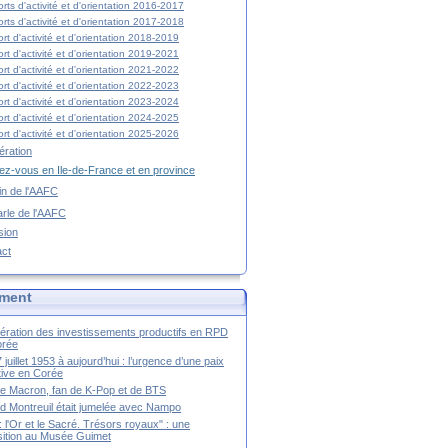
rts d'activité et d'orientation 2016-2017
rts d'activité et d'orientation 2017-2018
rt d'activité et d'orientation 2018-2019
rt d'activité et d'orientation 2019-2021
rt d'activité et d'orientation 2021-2022
rt d'activité et d'orientation 2022-2023
rt d'activité et d'orientation 2023-2024
rt d'activité et d'orientation 2024-2025
rt d'activité et d'orientation 2025-2026
ration
z-vous en Ile-de-France et en province
tin de l'AAFC
rle de l'AAFC
sion
act
ment
ération des investissements productifs en RPD
orée
 juillet 1953 à aujourd’hui : l’urgence d’une paix
itive en Corée
tte Macron, fan de K-Pop et de BTS
 Montreuil était jumelée avec Nampo
a : l'Or et le Sacré. Trésors royaux" : une
ition au Musée Guimet