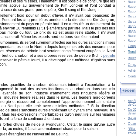
éaires et ses missiles. Finalement, il est possible de conclure que les
Rappo
timité accrue au gouvernement de Kim Jong-un et l'ont conduit à
Rappo
 ceux de ses grand-père et père, Kim Il-sung et Kim Jong-il.
Rappo
nnellement froid pour un début d'hiver, il n’y avait pas beaucoup de
Rappo
 Pendant les cinq premières années de la direction de Kim Jong-un,
Rappo
visionnement du pays en pétrole brut. Il en a résulté un doublement du
Rappo
à environ 10 renminbi (1.51 $ américain) par litre. Mais le prix des bus
Rappo
pas monté du tout. Le prix du riz est aussi resté stable. Il n'y avait
Rappo
hancellerait. Même les experts nord-coréens s'en étonnaient.
Rappo
rhommes, ils seront sûrement affectés par les dures sanctions mises
Coopé
cependant, est que le Nord a depuis longtemps pris des mesures pour
les réserves de pétrole brut seraient complètement coupées, le Nord
Rende
pétrole
ole brut du charbon et à ses propres réserves de pétrole [NdT :
Bulle
onserver le pétrole lourd, il a développé une méthode d'ignition sans
rbon.
On pa
Adhé
Cont
es quantités du charbon, désormais interdit à l’exportation, à la
ugmenté la part des usines fonctionnant au charbon dans son mix
Récem
ie avancée de son industrie d'armement vers l'industrie légère et
 l'industrie légère réalisés dans le pays. Les leaders nord-coréens
Accél
énergie et résoudront complètement l'approvisionnement alimentaire
de C
du Nord peut-elle tenir avec de telles méthodes ? Si la direction
Du 27
vec de dures sanctions dures empêchant un dynamisme nouveau, il y
défin
Mais les expressions imperturbables qu'on peut lire sur les visages
Brigi
 ont la force de continuer à endurer.
Quand
s fortes chutes de neige à Pyongyang. C'était le signe qu'une autre
r-là, au moins, il faisait anormalement chaud pour la saison.
"Sill
expos
gues étrangères de l’université de Beijing.