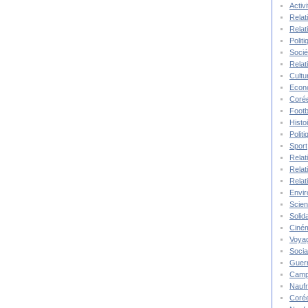
Activ
Relat
Relat
Polit
Socié
Relat
Cultu
Econ
Corée
Footb
Histo
Polit
Sport
Relat
Relat
Relat
Envi
Scie
Solida
Ciné
Voya
Socia
Guer
Camp
Nauf
Corée