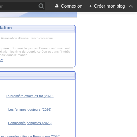
Connexion
+
Créer mon blog
tation
: Association d'amitié franco-coréenne
iption
: Soutenir la paix en Corée, conformément
piration légitime du peuple coréen et dans l’intérêt
 paix dans le monde
act
La première affaire d'État (2026)
Les femmes docteurs (2026)
Handicapés pongistes (2026)
Les nouvelles cités de Pyongyang (2026)