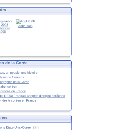
irs
Août 2006
tembre
2008
os de la Corée
ys, un peuple, une histoire
llions de Coréens
ographie de la Corée
habet coréen
Coréens en France
de 11.000 Français adoptés d'origine coréenne
ndre le coréen en France
ries
ions Etats-Unis-Corée
(357)