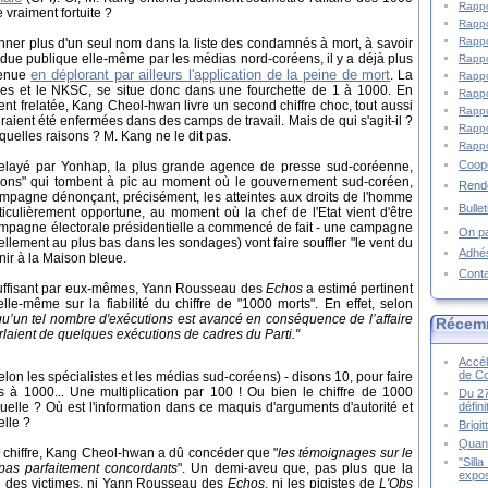
Rappo
 vraiment fortuite ?
Rappo
Rappo
nner plus d'un seul nom dans la liste des condamnés à mort, à savoir
ndue publique elle-même par les médias nord-coréens, il y a déjà plus
Rappo
en déplorant par ailleurs l'application de la peine de mort
evenue
. La
Rappo
ennes et le NKSC, se situe donc dans une fourchette de 1 à 1000. En
Rappo
ent frelatée, Kang Cheol-hwan livre un second chiffre choc, tout aussi
Rappo
uraient été enfermées dans des camps de travail. Mais de qui s'agit-il ?
Rappo
uelles raisons ? M. Kang ne le dit pas.
Rappo
Coopé
relayé par Yonhap, la plus grande agence de presse sud-coréenne,
tions" qui tombent à pic au moment où le gouvernement sud-coréen,
Rende
ampagne dénonçant, précisément, les atteintes aux droits de l'homme
Bulle
iculièrement opportune, au moment où la chef de l'Etat vient d'être
campagne électorale présidentielle a commencé de fait - une campagne
On pa
llement au plus bas dans les sondages) vont faire souffler "le vent du
Adhé
enir à la Maison bleue.
Cont
 suffisant par eux-mêmes, Yann Rousseau des
Echos
a estimé pertinent
le-même sur la fiabilité du chiffre de "1000 morts". En effet, selon
 qu’un tel nombre d'exécutions est avancé en conséquence de l’affaire
Récem
laient de quelques exécutions de cadres du Parti."
Accél
de C
elon les spécialistes et les médias sud-coréens) - disons 10, pour faire
à 1000... Une multiplication par 100 ! Ou bien le chiffre de 1000
Du 27
défin
 laquelle ? Où est l'information dans ce maquis d'arguments d'autorité et
lle ?
Brigi
Quand
on chiffre, Kang Cheol-hwan a dû concéder que "
les témoignages sur le
"Sill
as parfaitement concordants
". Un demi-aveu que, pas plus que la
expos
é des victimes, ni Yann Rousseau des
Echos
, ni les pigistes de
L'Obs