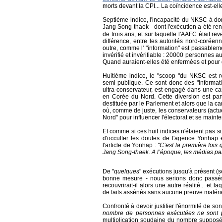
morts devant la CPI... La coïncidence est-elle
Septième indice, l'incapacité du NKSC à do
Jang Song-thaek - dont l'exécution a été re
de trois ans, et sur laquelle l'AAFC était r
différence, entre les autorités nord-coré
outre, comme l' "information" est passablem
invérifié et invérifiable : 20000 personnes a
Quand auraient-elles été enfermées et pour q
Huitième indice, le "scoop "du NKSC est 
semi-publique. Ce sont donc des "informa
ultra-conservateur, est engagé dans une c
en Corée du Nord. Cette diversion est part
destituée par le Parlement et alors que la 
où, comme de juste, les conservateurs (actue
Nord" pour influencer l'électorat et se maint
Et comme si ces huit indices n'étaient pas
d'occulter les doutes de l'agence Yonhap el
l'article de Yonhap :
"
C’est la première fois
Jang Song-thaek. A l’époque, les médias par
De "
quelques
" exécutions jusqu'à présent (s
bonne mesure - nous serions donc passés 
recouvrirait-il alors une autre réalité... et
de faits assénés sans aucune preuve matérie
Confronté à devoir justifier l'énormité de s
nombre de personnes exécutées ne sont p
multiplication soudaine du nombre suppos