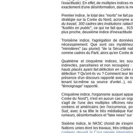
l'exactitude). En effet, de multiples indic
exactement d'une désinformation, dans la me
Premier indice, le total des "morts" ne fait
stratégie sur la Corée du Nord, acronyme 
du travail, 300 cadres des institutions ratt
"
fusillés en public
", ce qui ne fait que... 9
plus proche, deuxième indice d'inexactitude d
Troisième indice, l'agrégation de donnée
nécessairement. Que sont ces mystérieuse
"ministères" (au pluriel) "de la Sécurité 
comme cadres du Parti, alors qu'en Corée du 
Quatrième et cinquième indices, les sour
indirectes, parcellaires et non recoupées 
hauts placés ayant fait défection en Corée
défection ? Qu'ont-ils vu ? Comment leur témo
présence d'un discours rapporté avec de nom
tenant lui-même sa source d'untel...), o
"témoignage" rapporté.
Cinquième indice, l'organisme auquel appart
Corée du Nord"), n'est en aucun cas un organ
s'agit de l'une des multiples officines n
coréens et américains (en l'occurrence, 
Sud, avec à sa tête le très médiatique Ka
rumeurs, désinformations et "fake news" sur
Sixième indice, le NKSC choisit de s'expr
Nations unies dont les travaux, très critiqué
coréens devant la Cour pénale internatio