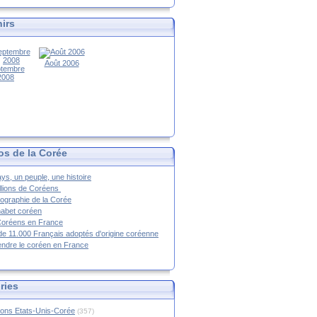
irs
Août 2006
tembre
2008
os de la Corée
ys, un peuple, une histoire
llions de Coréens
ographie de la Corée
habet coréen
Coréens en France
de 11.000 Français adoptés d'origine coréenne
ndre le coréen en France
ries
ions Etats-Unis-Corée
(357)