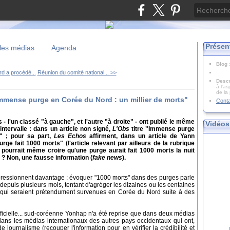
Présen
les médias
Agenda
Blog
d a procédé...
Réunion du comité national... >>
Descr
à l'as
de la
immense purge en Corée du Nord : un millier de morts"
Cont
- l'un classé "à gauche", et l'autre "à droite" - ont publié le même
Vidéos
intervalle : dans un article non signé,
L'Obs
titre "Immense purge
" ; pour sa part,
Les Echos
affirment, dans un article de Yann
e fait 1000 morts" (l'article relevant par ailleurs de la rubrique
if pourrait même croire qu'une purge aurait fait 1000 morts la nuit
 ? Non, une fausse information (
fake news
).
impressionnent davantage : évoquer "1000 morts" dans des purges parle
depuis plusieurs mois, tentant d'agréger les dizaines ou les centaines
e) qui seraient prétendument survenues en Corée du Nord suite à des
fficielle... sud-coréenne Yonhap n'a été reprise que dans deux médias
 dans les médias internationaux des autres pays occidentaux qui ont,
de journalisme (recouper l'information pour en vérifier la crédibilité et