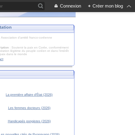
Connexion
+
Créer mon blog
tation
: Association d'amitié franco-coréenne
iption
: Soutenir la paix en Corée, conformément
piration légitime du peuple coréen et dans l’intérêt
 paix dans le monde
act
La première affaire d'État (2026)
Les femmes docteurs (2026)
Handicapés pongistes (2026)
Les nouvelles cités de Pyongyang (2026)