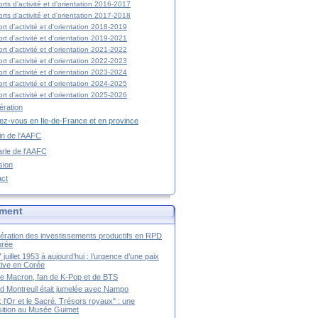
rts d'activité et d'orientation 2016-2017
rts d'activité et d'orientation 2017-2018
rt d'activité et d'orientation 2018-2019
rt d'activité et d'orientation 2019-2021
rt d'activité et d'orientation 2021-2022
rt d'activité et d'orientation 2022-2023
rt d'activité et d'orientation 2023-2024
rt d'activité et d'orientation 2024-2025
rt d'activité et d'orientation 2025-2026
ration
z-vous en Ile-de-France et en province
tin de l'AAFC
rle de l'AAFC
sion
act
ment
ération des investissements productifs en RPD
orée
 juillet 1953 à aujourd’hui : l’urgence d’une paix
itive en Corée
tte Macron, fan de K-Pop et de BTS
 Montreuil était jumelée avec Nampo
a : l'Or et le Sacré. Trésors royaux" : une
ition au Musée Guimet