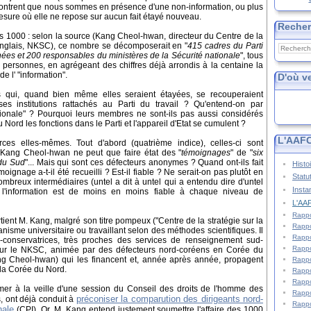
es montrent que nous sommes en présence d'une non-information, ou plus
sure où elle ne repose sur aucun fait étayé nouveau.
Reche
 pas 1000 : selon la source (Kang Cheol-hwan, directeur du Centre de la
anglais, NKSC), ce nombre se décomposerait en "
415 cadres du Parti
achées et 200 responsables du ministères de la Sécurité nationale
", tous
15 personnes, en agrégeant des chiffres déjà arrondis à la centaine la
e l' "information".
D'où v
s qui, quand bien même elles seraient étayées, se recouperaient
s institutions rattachés au Parti du travail ? Qu'entend-on par
nationale" ? Pourquoi leurs membres ne sont-ils pas aussi considérés
Nord les fonctions dans le Parti et l'appareil d'Etat se cumulent ?
L'AAFC
ces elles-mêmes. Tout d'abord (quatrième indice), celles-ci sont
: Kang Cheol-hwan ne peut que faire état des "
témoignages
" de "
six
 du Sud
"... Mais qui sont ces défecteurs anonymes ? Quand ont-ils fait
Histo
ignage a-t-il été recueilli ? Est-il fiable ? Ne serait-on pas plutôt en
Statu
breux intermédiaires (untel a dit à untel qui a entendu dire d'untel
Insta
ù l'information est de moins en moins fiable à chaque niveau de
L'AAF
Rappo
ient M. Kang, malgré son titre pompeux ("Centre de la stratégie sur la
Rappo
isme universitaire ou travaillant selon des méthodes scientifiques. Il
Rappo
éo-conservatrices, très proches des services de renseignement sud-
Rappo
pour le NKSC, animée par des défecteurs nord-coréens en Corée du
ng Cheol-hwan) qui les financent et, année après année, propagent
Rappo
 la Corée du Nord.
Rappo
Rappo
imer à la veille d'une session du Conseil des droits de l'homme des
Rappo
préconiser la comparution des dirigeants nord-
s, ont déjà conduit à
Rappo
nale
(CPI). Or, M. Kang entend justement soumettre l'affaire des 1000