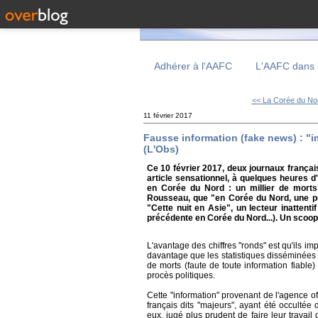
Adhérer à l'AAFC
L'AAFC dans 
<< La Corée du Nor
11 février 2017
Fausse information (fake news) : "
(L'Obs)
Ce 10 février 2017, deux journaux français 
article sensationnel, à quelques heures d'
en Corée du Nord : un millier de morts
Rousseau, que "en Corée du Nord, une purg
"Cette nuit en Asie", un lecteur inattent
précédente en Corée du Nord...). Un scoop
L'avantage des chiffres "ronds" est qu'ils 
davantage que les statistiques disséminées 
de morts (faute de toute information fiabl
procès politiques.
Cette "information" provenant de l'agence o
français dits "majeurs", ayant été occultée
eux, jugé plus prudent de faire leur travail 