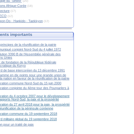
age du "Sewol"
(20)
ions Afrique-Corée
(18)
tecture
(17)
RECO
(12)
won-Do - Hapkido - Taekkyon
(12)
nts importants
principes de la réunification de la patrie
niqué conjoint Nord-Sud du 4 juillet 1972
ution 3390 B de l'Assemblée générale des
ns Unies
t de fondation de la République fédérale
ratique du Koryo
d de base intercoréen du 13 décembre 1991
amme en dix points pour une grande union de
la nation en faveur de la réunification de la patrie
ration commune Nord-Sud du 15 juin 2000
ration conjointe du 4ème tour des Pourparlers à
ration du 4 octobre 2007 pour le développement
apports Nord-Sud, la paix et la prospérité
ration du 27 avril 2018 pour la paix, la prospérité
 réunification de la péninsule coréenne
aration commune du 19 septembre 2018
d militaire global du 19 septembre 2018
ion pour un traité de paix