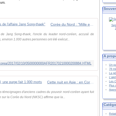
eurs.
Souven
Corée du Nord : "Mille exécutions lors de l'affaire Jang Song-thaek"
Sep
de Jang Song-thaek, l'oncle du leader nord-coréen, accusé de
s, environ 1.000 autres personnes ont été exécut...
A prop
rthkorea/2017/02/10/0500000000AFR20170210000200884.HTML
Un pa
78 mi
La gé
L'alp
Les 
Cette nuit en Asie : en Corée du Nord, une purge fait 1.000 morts
Plus 
Appre
es témoignages d'anciens cadres du pouvoir nord-coréen ayant fuit
e sur la Corée du Nord (NKSC) affirme que la...
Catégo
Relat