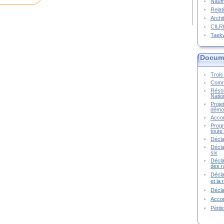
Naufr
Relat
Archi
CIL
Taek
Docume
Trois 
Commu
Résol
Natio
Proje
démoc
Accor
Progr
toute 
Décla
Décla
six
Décla
des r
Décla
et la
Décl
Accor
Pétit