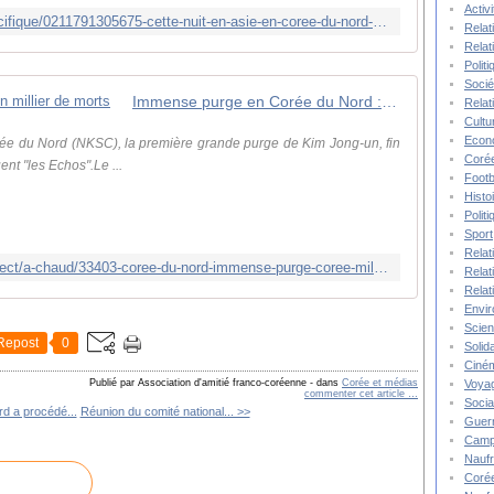
Activ
http://www.lesechos.fr/monde/asie-pacifique/0211791305675-cette-nuit-en-asie-en-coree-du-nord-une-purge-fait-1000-morts-2064155.php
Relat
Relat
Polit
Socié
Immense purge en Corée du Nord : un millier de morts
Relat
Cultu
Econ
orée du Nord (NKSC), la première grande purge de Kim Jong-un, fin
Corée
ent "les Echos".Le ...
Footb
Histo
Polit
Sport
Relat
http://tempsreel.nouvelobs.com/en-direct/a-chaud/33403-coree-du-nord-immense-purge-coree-millier-morts.html
Relat
Relat
Envi
Scie
Repost
0
Solida
Ciné
Voya
Publié par Association d'amitié franco-coréenne
-
dans
Corée et médias
commenter cet article
…
Socia
d a procédé...
Réunion du comité national... >>
Guer
Camp
Nauf
Corée