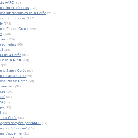
ités AAFC
(353)
ions intercoréennes
(278)
ions internationales de la Corée
(238)
ique sud-coréenne
(212)
té
(173)
ions France-Corée
(160)
re
(140)
omie
(120)
 et médias
(95)
all
(89)
ire de la Corée
(89)
ique de la RPDC
(88)
(87)
ions Japon-Corée
(80)
ions Chine-Corée
(60)
ions Russie-Corée
(58)
ronnement
(57)
nces
(50)
rité
(49)
ma
(46)
ges
(37)
l
(35)
re de Corée
(34)
agnes relayées par l'AAFC
(31)
rage du "Cheonan"
(26)
ns d'outre mer
(21)