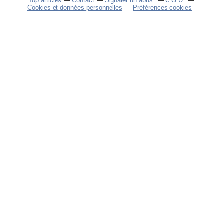
Top articles
Contact
Signaler un abus
C.G.U.
Cookies et données personnelles
Préférences cookies