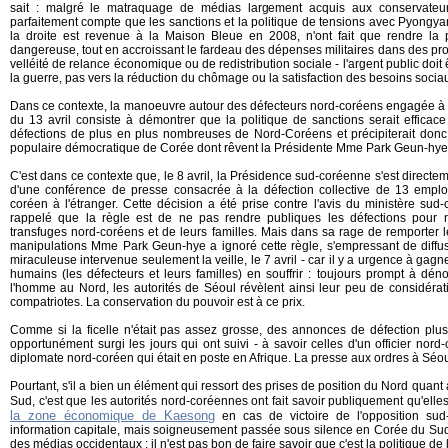
sait : malgré le matraquage de médias largement acquis aux conservateu
parfaitement compte que les sanctions et la politique de tensions avec Pyongya
la droite est revenue à la Maison Bleue en 2008, n'ont fait que rendre la
dangereuse, tout en accroissant le fardeau des dépenses militaires dans des prop
velléité de relance économique ou de redistribution sociale - l'argent public doit 
la guerre, pas vers la réduction du chômage ou la satisfaction des besoins socia
Dans ce contexte, la manoeuvre autour des défecteurs nord-coréens engagée à la 
du 13 avril consiste à démontrer que la politique de sanctions serait efficace 
défections de plus en plus nombreuses de Nord-Coréens et précipiterait donc
populaire démocratique de Corée dont rêvent la Présidente Mme Park Geun-hye e
C'est dans ce contexte que, le 8 avril, la Présidence sud-coréenne s'est directe
d'une conférence de presse consacrée à la défection collective de 13 empl
coréen à l'étranger. Cette décision a été prise contre l'avis du ministère sud-
rappelé que la règle est de ne pas rendre publiques les défections pour 
transfuges nord-coréens et de leurs familles. Mais dans sa rage de remporter le
manipulations Mme Park Geun-hye a ignoré cette règle, s'empressant de diffuse
miraculeuse intervenue seulement la veille, le 7 avril - car il y a urgence à gagn
humains (les défecteurs et leurs familles) en souffrir : toujours prompt à déno
l'homme au Nord, les autorités de Séoul révèlent ainsi leur peu de considérat
compatriotes. La conservation du pouvoir est à ce prix.
Comme si la ficelle n'était pas assez grosse, des annonces de défection plu
opportunément surgi les jours qui ont suivi - à savoir celles d'un officier nor
diplomate nord-coréen qui était en poste en Afrique. La presse aux ordres à Séoul
Pourtant, s'il a bien un élément qui ressort des prises de position du Nord quant
Sud, c'est que les autorités nord-coréennes ont fait savoir publiquement qu'elle
la zone économique de Kaesong
en cas de victoire de l'opposition sud
information capitale, mais soigneusement passée sous silence en Corée du Sud 
des médias occidentaux : il n'est pas bon de faire savoir que c'est la politique de