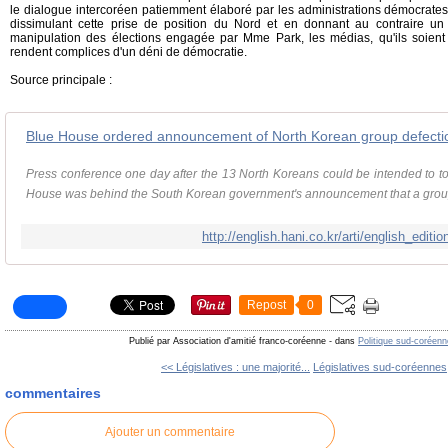
le dialogue intercoréen patiemment élaboré par les administrations démocrates
dissimulant cette prise de position du Nord et en donnant au contraire u
manipulation des élections engagée par Mme Park, les médias, qu'ils soient
rendent complices d'un déni de démocratie.
Source principale :
Blue House ordered announcement of North Korean group defecti
Press conference one day after the 13 North Koreans could be intended to tou
House was behind the South Korean government's announcement that a grou
http://english.hani.co.kr/arti/english_edit
Repost
0
Publié par Association d'amitié franco-coréenne
-
dans
Politique sud-coréenn
<< Législatives : une majorité...
Législatives sud-coréennes,
commentaires
Ajouter un commentaire