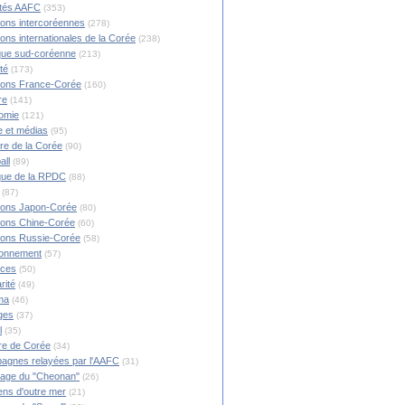
ités AAFC
(353)
ions intercoréennes
(278)
ions internationales de la Corée
(238)
ique sud-coréenne
(213)
té
(173)
ions France-Corée
(160)
re
(141)
omie
(121)
 et médias
(95)
ire de la Corée
(90)
all
(89)
ique de la RPDC
(88)
(87)
ions Japon-Corée
(80)
ions Chine-Corée
(60)
ions Russie-Corée
(58)
ronnement
(57)
nces
(50)
rité
(49)
ma
(46)
ges
(37)
l
(35)
re de Corée
(34)
agnes relayées par l'AAFC
(31)
rage du "Cheonan"
(26)
ns d'outre mer
(21)