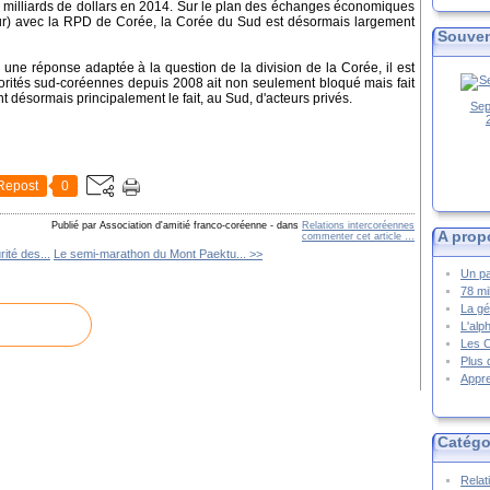
 milliards de dollars en 2014. Sur le plan des échanges économiques
eur) avec la RPD de Corée, la Corée du Sud est désormais largement
Souven
 une réponse adaptée à la question de la division de la Corée, il est
torités sud-coréennes depuis 2008 ait non seulement bloqué mais fait
 désormais principalement le fait, au Sud, d'acteurs privés.
Sep
Repost
0
Publié par Association d'amitié franco-coréenne
-
dans
Relations intercoréennes
A prop
commenter cet article
…
ité des...
Le semi-marathon du Mont Paektu... >>
Un pa
78 mi
La gé
L'alp
Les 
Plus 
Appre
Catégo
Relat