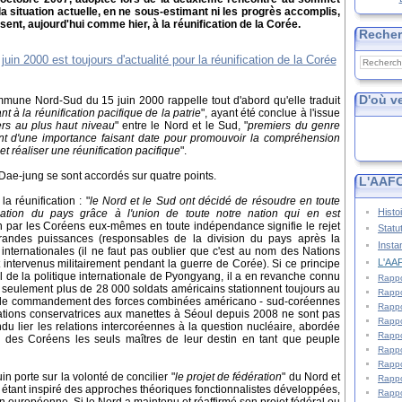
a situation actuelle, en ne sous-estimant ni les progrès accomplis,
ent, aujourd'hui comme hier, à la réunification de la Corée.
Reche
D'où v
mmune Nord-Sud du 15 juin 2000 rappelle tout d'abord qu'elle traduit
t à la réunification pacifique de la patrie
", ayant été conclue à l'issue
ers au plus haut niveau
" entre le Nord et le Sud, "
premiers du genre
nt d'une importance faisant date pour promouvoir la compréhension
t réaliser une réunification pacifique
".
 Dae-jung se sont accordés sur quatre points.
L'AAFC
a réunification : "
le Nord et le Sud ont décidé de résoudre en toute
Histo
ation du pays grâce à l'union de toute notre nation qui en est
ion par les Coréens eux-mêmes en toute indépendance signifie le rejet
Statu
grandes puissances (responsables de la division du pays après la
Insta
 internationales (il ne faut pas oublier que c'est au nom des Nations
L'AAF
t intervenus militairement pendant la guerre de Corée). Si ce principe
de la politique internationale de Pyongyang, il a en revanche connu
Rappo
n seulement plus de 28 000 soldats américains stationnent toujours au
Rappo
it le commandement des forces combinées américano - sud-coréennes
Rappo
rations conservatrices aux manettes à Séoul depuis 2008 ne sont pas
Rappo
du lier les relations intercoréennes à la question nucléaire, abordée
Rappo
us des Coréens les seuls maîtres de leur destin en tant que peuple
Rappo
Rappo
n porte sur la volonté de concilier "
le projet de fédération
" du Nord et
Rappo
r étant inspiré des approches théoriques fonctionnalistes développées,
Rappo