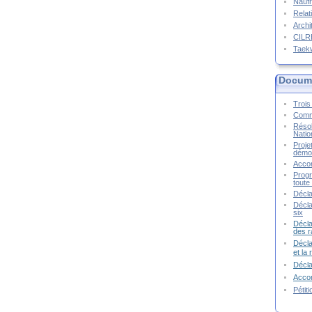
Naufr
Relat
Archi
CIL
Taek
Docume
Trois 
Commu
Résol
Natio
Proje
démoc
Accor
Progr
toute 
Décla
Décla
six
Décla
des r
Décla
et la
Décl
Accor
Pétit