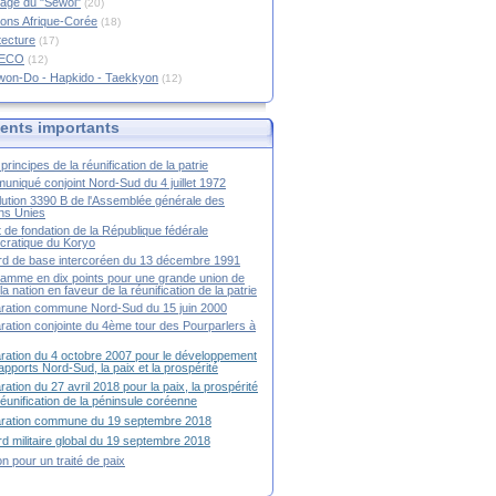
age du "Sewol"
(20)
ions Afrique-Corée
(18)
tecture
(17)
RECO
(12)
won-Do - Hapkido - Taekkyon
(12)
nts importants
principes de la réunification de la patrie
niqué conjoint Nord-Sud du 4 juillet 1972
ution 3390 B de l'Assemblée générale des
ns Unies
t de fondation de la République fédérale
ratique du Koryo
d de base intercoréen du 13 décembre 1991
amme en dix points pour une grande union de
la nation en faveur de la réunification de la patrie
ration commune Nord-Sud du 15 juin 2000
ration conjointe du 4ème tour des Pourparlers à
ration du 4 octobre 2007 pour le développement
apports Nord-Sud, la paix et la prospérité
ration du 27 avril 2018 pour la paix, la prospérité
 réunification de la péninsule coréenne
aration commune du 19 septembre 2018
d militaire global du 19 septembre 2018
ion pour un traité de paix