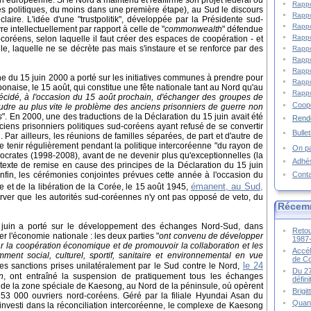
n européenne. Si le Nord a maintenu et réaffirmé son projet fédéral ou
Rappo
es politiques, du moins dans une première étape), au Sud le discours
Rappo
laire. L'idée d'une "trustpolitik", développée par la Présidente sud-
Rappo
 intellectuellement par rapport à celle de "
commonwealth
" défendue
Rappo
oréens, selon laquelle il faut créer des espaces de coopération - et
e, laquelle ne se décrète pas mais s'instaure et se renforce par des
Rappo
Rappo
Rappo
e du 15 juin 2000 a porté sur les initiatives communes à prendre pour
Rappo
onaise, le 15 août, qui constitue une fête nationale tant au Nord qu'au
Rappo
écidé, à l'occasion du 15 août prochain, d'échanger des groupes de
Coopé
oudre au plus vite le problème des anciens prisonniers de guerre non
s
". En 2000, une des traductions de la Déclaration du 15 juin avait été
Rende
ciens prisonniers politiques sud-coréens ayant refusé de se convertir
Bulle
Par ailleurs, les réunions de familles séparées, de part et d'autre de
 tenir régulièrement pendant la politique intercoréenne "du rayon de
On pa
crates (1998-2008), avant de ne devenir plus qu'exceptionnelles (la
Adhé
ntexte de remise en cause des principes de la Déclaration du 15 juin
Cont
nfin, les cérémonies conjointes prévues cette année à l'occasion du
émanent, au Sud,
e et de la libération de la Corée, le 15 août 1945,
rver que les autorités sud-coréennes n'y ont pas opposé de veto, du
Récem
5 juin a porté sur le développement des échanges Nord-Sud, dans
Retou
r l'économie nationale : les deux parties "
ont convenu de développer
1987
r la coopération économique et de promouvoir la collaboration et les
Accél
ent social, culturel, sportif, sanitaire et environnemental en vue
de C
le 24
les sanctions prises unilatéralement par le Sud contre le Nord,
Du 27
n
, ont entraîné la suspension de pratiquement tous les échanges
défin
 de la zone spéciale de Kaesong, au Nord de la péninsule, où opèrent
Brigi
53 000 ouvriers nord-coréens. Géré par la filiale Hyundai Asan du
Quand
investi dans la réconciliation intercoréenne, le complexe de Kaesong