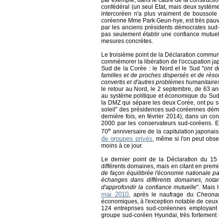
par exemple, dans le cadre de la constructio
confédéral (un seul Etat, mais deux systèm
intercoréen n'a plus vraiment de boussole c
coréenne Mme Park Geun-hye, est très pauvre
par les anciens présidents démocrates sud-c
pas seulement établir une confiance mutuell
mesures concrètes.
Le troisième point de la Déclaration commun
commémorer la libération de l'occupation jap
Sud de la Corée : le Nord et le Sud "
ont d
familles et de proches dispersés et de rés
convertis et d'autres problèmes humanitaire
le retour au Nord, le 2 septembre, de 63 an
au système politique et économique du Sud. 
la DMZ qui sépare les deux Corée, ont pu se
soleil" des présidences sud-coréennes démo
dernière fois, en février 2014), dans un co
2000 par les conservateurs sud-coréens. E
e
70
anniversaire de la capitulation japonais
de groupes privés
, même si l'on peut obse
moins à ce jour.
Le dernier point de la Déclaration du 1
différents domaines, mais en citant en premie
de façon équilibrée l'économie nationale pa
échanges dans différents domaines, notamm
d'approfondir la confiance mutuelle
". Mais 
mai 2010
, après le naufrage du
Cheona
économiques, à l'exception notable de ceux
124 entreprises sud-coréennes employant 
groupe sud-coréen Hyundai, très fortement 