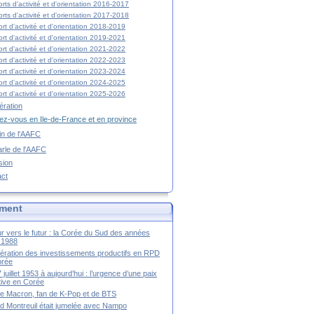
rts d'activité et d'orientation 2016-2017
rts d'activité et d'orientation 2017-2018
rt d'activité et d'orientation 2018-2019
rt d'activité et d'orientation 2019-2021
rt d'activité et d'orientation 2021-2022
rt d'activité et d'orientation 2022-2023
rt d'activité et d'orientation 2023-2024
rt d'activité et d'orientation 2024-2025
rt d'activité et d'orientation 2025-2026
ration
z-vous en Ile-de-France et en province
tin de l'AAFC
rle de l'AAFC
sion
act
ment
r vers le futur : la Corée du Sud des années
-1988
ération des investissements productifs en RPD
orée
 juillet 1953 à aujourd’hui : l’urgence d’une paix
itive en Corée
tte Macron, fan de K-Pop et de BTS
 Montreuil était jumelée avec Nampo