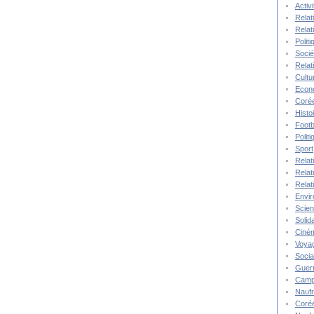
Activ
Relat
Relat
Polit
Socié
Relat
Cultu
Econ
Corée
Histo
Footb
Polit
Sport
Relat
Relat
Relat
Envi
Scie
Solida
Ciné
Voya
Socia
Guer
Camp
Nauf
Corée