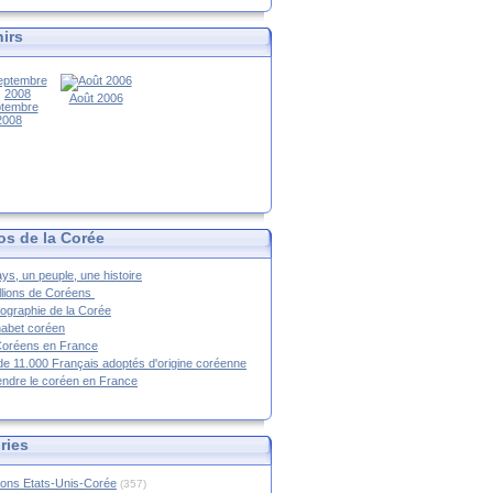
irs
Août 2006
tembre
2008
os de la Corée
ys, un peuple, une histoire
llions de Coréens
ographie de la Corée
habet coréen
Coréens en France
de 11.000 Français adoptés d'origine coréenne
ndre le coréen en France
ries
ions Etats-Unis-Corée
(357)