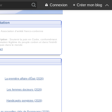
Connexion
+
Créer mon blog
tation
: Association d'amitié franco-coréenne
iption
: Soutenir la paix en Corée, conformément
piration légitime du peuple coréen et dans l’intérêt
 paix dans le monde
act
La première affaire d'État (2026)
Les femmes docteurs (2026)
Handicapés pongistes (2026)
Les nouvelles cités de Pyongyang (2026)