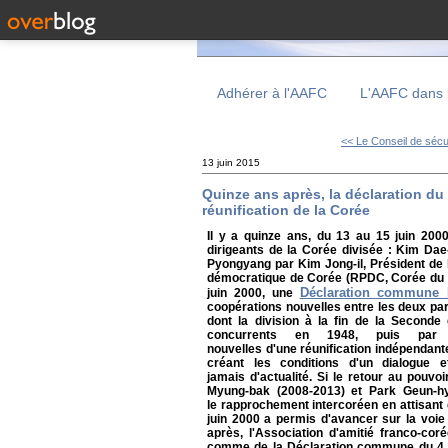
Adhérer à l'AAFC
L'AAFC dans 
<< Le Conseil de sécur
13 juin 2015
Quinze ans après, la déclaration du 
réunification de la Corée
Il y a quinze ans, du 13 au 15 juin 2000
dirigeants de la Corée divisée : Kim Dae
Pyongyang par Kim Jong-il, Président de 
démocratique de Corée (RPDC, Corée du Nor
Déclaration commune 
juin 2000, une
coopérations nouvelles entre les deux part
dont la division à la fin de la Seconde
concurrents en 1948, puis par 
nouvelles d'une réunification indépendant
créant les conditions d'un dialogue
jamais d'actualité. Si le retour au pouv
Myung-bak (2008-2013) et Park Geun-h
le rapprochement intercoréen en attisant
juin 2000 a permis d'avancer sur la voie 
après, l'Association d'amitié franco-coré
comme de la Déclaration commune du 4 o