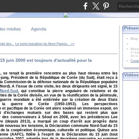
Présen
les médias
Agenda
Blog
ité des...
Le semi-marathon du Mont Paektu... >>
Descr
à l'as
de la
15 juin 2000 est toujours d'actualité pour la
Cont
, se tenait la première rencontre au plus haut niveau entre les
Vidéos
-jung, Président de la République de Corée (du Sud), était reçu à
la Commission de la défense nationale de la République populaire
d). A l'issue de cette visite, les deux dirigeants ont signé, le 15
Nord-Sud
, qui constitue la pierre angulaire de relations et de
ies de la Corée divisée, en vue de la réunification de la péninsule,
 guerre mondiale a été entérinée par la création de deux Etats
la guerre de Corée (1950-1953). Les perspectives
e et pacifique de la Corée ont alors soulevé un immense espoir, en
 et d'échanges mutuels sur des bases qui restent plus que
oir des conservateurs à Séoul en 2008, avec les présidences Lee
ye (depuis 2013), a marqué un coup d'arrêt aux progrès dans
 de nouveau les tensions, la Déclaration commune Nord-Sud du 15
de la coopération économique, culturelle et politique. Quinze ans
enne (AAFC), fidèle à l'esprit de la Déclaration du 15 juin (tout
ctobre 2007, adoptée lors de la deuxième rencontre au sommet