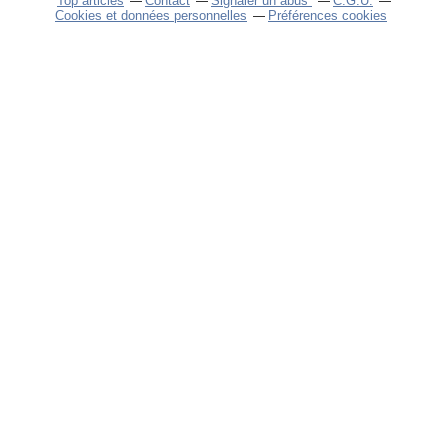
Top articles
Contact
Signaler un abus
C.G.U.
Cookies et données personnelles
Préférences cookies