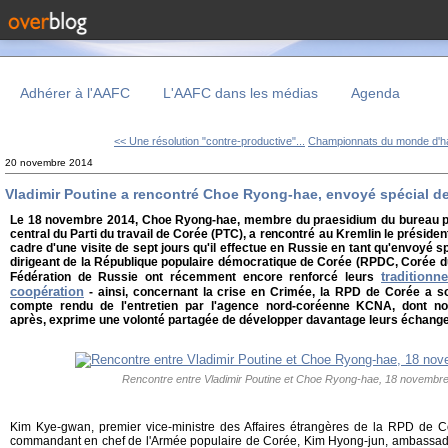
Adhérer à l'AAFC
L'AAFC dans les médias
Agenda
<< Une résolution "contre-productive"...
Championnats du monde d'halt
20 novembre 2014
Vladimir Poutine a rencontré Choe Ryong-hae, envoyé spécial d
Le 18 novembre 2014, Choe Ryong-hae, membre du praesidium du bureau pol
central du Parti du travail de Corée (PTC), a rencontré au Kremlin le présiden
cadre d'une visite de sept jours qu'il effectue en Russie en tant qu'envoyé 
dirigeant de la République populaire démocratique de Corée (RPDC, Corée du
traditionn
Fédération de Russie ont récemment encore renforcé leurs
coopération
- ainsi, concernant la crise en Crimée, la RPD de Corée a so
compte rendu de l'entretien par l'agence nord-coréenne KCNA, dont nou
après, exprime une volonté partagée de développer davantage leurs échange
Rencontre entre Vladimir Poutine et Choe Ryong-hae, 18 novemb
Kim Kye-gwan, premier vice-ministre des Affaires étrangères de la RPD de C
commandant en chef de l'Armée populaire de Corée, Kim Hyong-jun, ambassad