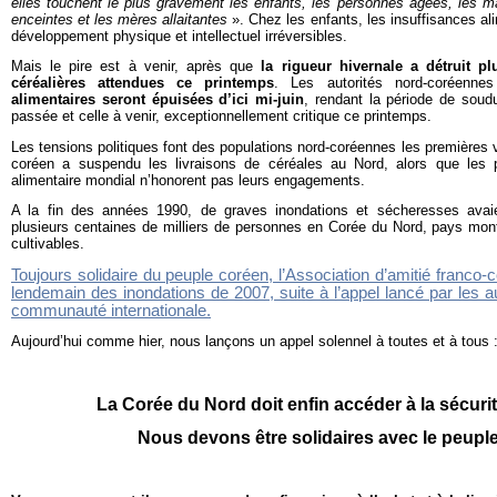
elles touchent le plus gravement les enfants, les personnes âgées, les 
enceintes et les mères allaitantes
». Chez les enfants, les insuffisances al
développement physique et intellectuel irréversibles.
Mais le pire est à venir, après que
la rigueur hivernale a détruit p
céréalières attendues ce printemps
. Les autorités nord-coréenn
alimentaires seront épuisées d’ici mi-juin
, rendant la période de soudu
passée et celle à venir, exceptionnellement critique ce printemps.
Les tensions politiques font des populations nord-coréennes les premières 
coréen a suspendu les livraisons de céréales au Nord, alors que l
alimentaire mondial n’honorent pas leurs engagements.
A la fin des années 1990, de graves inondations et sécheresses avai
plusieurs centaines de milliers de personnes en Corée du Nord, pays mont
cultivables.
Toujours solidaire du peuple coréen, l’Association d’amitié franco-
lendemain des inondations de 2007, suite à l’appel lancé par les a
communauté internationale.
Aujourd’hui comme hier, nous lançons un appel solennel à toutes et à tous 
La Corée du Nord doit enfin accéder à la sécurit
Nous devons être solidaires avec le peuple