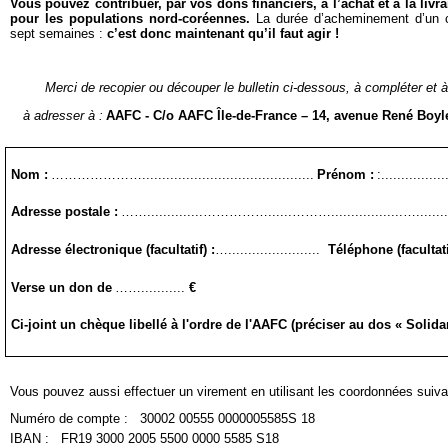
Vous pouvez contribuer, par vos dons financiers, à l’achat et à la livr
pour les populations nord-coréennes.
La durée d’acheminement d’un c
sept semaines :
c’est donc maintenant qu’il faut agir
!
Merci de recopier ou découper le bulletin ci-dessous, à compléter et à
à adresser à :
AAFC - C/o AAFC Île-de-France – 14, avenue René Boyl
Nom :
…………………...........................................
Prénom :
:................
Adresse postale :
……..............……………......………..................…...............
Adresse électronique (facultatif) :
….......................
Téléphone (facultati
Verse un don de
……...........
€
Ci-joint un chèque libellé à l'ordre de l'AAFC (préciser au dos « Solida
Vous pouvez aussi effectuer un virement en uti
lisant les coordonnées suiva
Numéro de compte :
30002 00555 0000005585S 18
IBAN :
FR19 3000 2005 5500 0000 5585 S18