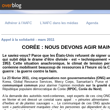
Adhérer à l'AAFC
L'AAFC dans les médias
Agenda
Appel à la solidarité - mars 2011
CORÉE
: NOUS DEVONS AGIR MAI
Le saviez-vous? Parce que les États-Unis refusent de signer un
qui subit déjà le drame d'être divisée - est « techniquement 
1953. Cette situation anachronique, le climat de tension per
coréenne mobilisent beaucoup de ressources à l'heure où la C
guerre : la guerre contre la faim.
Le 23 février 2011, cinq organisations non gouvernementales (ONG) a
Korea, Global Resource Services, Mercy Corps, Samaritan’s Purse et
communiqué commun
pour alarmer l’opinion mondiale
sur la gravité 
République populaire démocratique de Corée (
RPDC, Corée du Nord
).
A la demande des autorités nord-coréennes, sept experts de ces cinq ONG 
en février et ont dressé un constat sans appel : «
pénuries alimentaires
d’herbes et de plantes sauvages
»... Le communiqué de ces ONG ajoute 
sont «
particulièrement marquées chez les personnes qui dépendent du sys