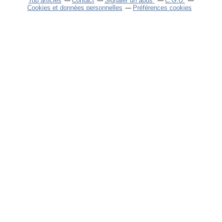
Top articles
Contact
Signaler un abus
C.G.U.
Cookies et données personnelles
Préférences cookies