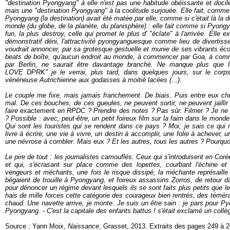
"destination Pyongyang" à elle n'est pas une habitude obéissante et doci
mais une "destination Pyongyang" à la coolitude surjouée. Elle fait, comme
Pyongyang (la destination) avait été matée par elle, comme si c'était là la de
monde (du globe, de la planète, du planisphère) : elle fait comme si Pyongyan
fun, la plus destroy, celle qui promet le plus d' "éclate" à l'arrivée. Elle 
démonstratif déni, l'attractivité pyongyanguesque comme lieu de divertis
voudrait annoncer, par sa grotesque gestuelle et munie de ses vibrants éc
beats de boîte, qu'aucun endroit au monde, à commencer par Goa, à com
par Berlin, ne saurait être davantage branché. Ne manque plus que le 
LOVE DPRK" je le verrai, plus tard, dans quelques jours, sur le corps
vénéneuse Autrichienne aux godasses à moitié lacées (...).
Le couple me fixe, mais jamais franchement. De biais. Puis entre eux chu
mal. De ces bouches, de ces gueules, ne peuvent sortir, ne peuvent jaillir
faire
exactement
en RPDC ? Prendre des notes ? Pas sûr. Filmer ? Je ne cr
? Possible : avec, peut-être, un petit foireux film sur la faim dans le monde
Qui sont les touristes qui se rendent dans ce pays ? Moi, je sais ce qui m
livre à écrire, une vie à vivre, un destin à accomplir, une folie à achever, 
une névrose à combler. Mais
eux
? Et les autres, tous les autres ? Pourquoi
Le pire de tout : les journalistes camouflés. Ceux qui s'introduisent en Cor
et qui, s'écrasant sur place comme des lopettes, courbant l'échine et 
vengeurs et méchants, une fois le risque dissipé, la méchante représaille
bégaient de trouille à Pyongyang, et foireux assassins Zorros, de retour d
pour dénoncer un régime devant lesquels ils se sont faits plus petits que l
hais de mille forces cette catégorie des courageux bien rentrés, des témér
chaud. Une navette arrive, je monte. Je suis un être sain : je pars pour P
Pyongyang. - C'est la capitale des enfants battus ! s'était exclamé un coll
Source : Yann Moix,
Naissance
, Grasset, 2013. Extraits des pages 249 à 2