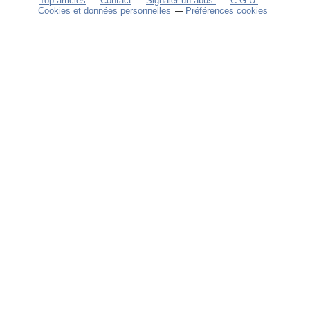
Top articles
Contact
Signaler un abus
C.G.U.
Cookies et données personnelles
Préférences cookies