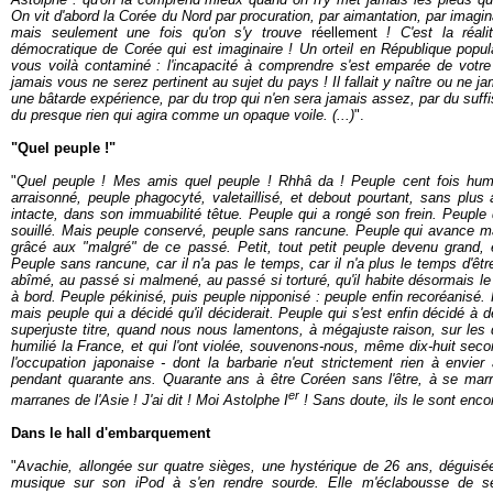
On vit d'abord la Corée du Nord par procuration, par aimantation, par imagin
mais seulement une fois qu'on s'y trouve
réellement
! C'est la réal
démocratique de Corée qui est imaginaire ! Un orteil en République popul
vous voilà contaminé : l'incapacité à comprendre s'est emparée de votre
jamais vous ne serez pertinent au sujet du pays ! Il fallait y naître ou ne j
une bâtarde expérience, par du trop qui n'en sera jamais assez, par du suff
du presque rien qui agira comme un opaque voile. (...)
".
"Quel peuple !"
"
Quel peuple ! Mes amis quel peuple ! Rhhâ da ! Peuple cent fois humil
arraisonné, peuple phagocyté, valetaillisé, et debout pourtant, sans plu
intacte, dans son immuabilité têtue. Peuple qui a rongé son frein. Peuple
souillé. Mais peuple conservé, peuple sans rancune. Peuple qui avance m
grâcé aux "malgré" de ce passé. Petit, tout petit peuple devenu grand, e
Peuple sans rancune, car il n'a pas le temps, car il n'a plus le temps d'êt
abîmé, au passé si malmené, au passé si torturé, qu'il habite désormais le fu
à bord. Peuple pékinisé, puis peuple nipponisé : peuple enfin recoréanisé. 
mais peuple qui a décidé qu'il déciderait. Peuple qui s'est enfin décidé à
superjuste titre, quand nous nous lamentons, à mégajuste raison, sur les 
humilié la France, et qui l'ont violée, souvenons-nous, même dix-huit sec
l'occupation japonaise - dont la barbarie n'eut strictement rien à envier
pendant quarante ans. Quarante ans à être Coréen sans l'être, à se marra
er
marranes de l'Asie ! J'ai dit ! Moi Astolphe I
! Sans doute, ils le sont enco
Dans le hall d'embarquement
"
Avachie, allongée sur quatre sièges, une hystérique de 26 ans, déguisé
musique sur son iPod à s'en rendre sourde. Elle m'éclabousse de 