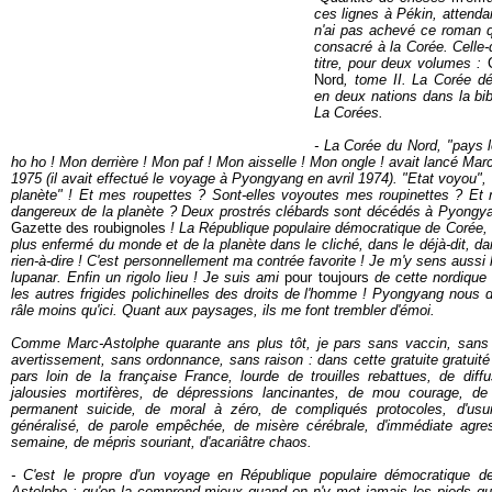
ces lignes à Pékin, attend
n'ai pas achevé ce roman q
consacré à la Corée. Celle
titre, pour deux volumes :
C
Nord
, tome II. La Corée d
en deux nations dans la bibl
La Corées.
- La Corée du Nord, "pays 
ho ho ! Mon derrière ! Mon paf ! Mon aisselle ! Mon ongle ! avait lancé Mar
1975 (il avait effectué le voyage à Pyongyang en avril 1974). "Etat voyou", 
planète" ! Et mes roupettes ? Sont-elles voyoutes mes roupinettes ? Et m
dangereux de la planète ? Deux prostrés clébards sont décédés à Pyongyang
Gazette des roubignoles
! La République populaire démocratique de Corée, c
plus enfermé du monde et de la planète dans le cliché, dans le déjà-dit, dans
rien-à-dire ! C'est personnellement ma contrée favorite ! Je m'y sens auss
lupanar. Enfin un rigolo lieu ! Je suis ami
pour toujours
de cette nordique 
les autres frigides polichinelles des droits de l'homme ! Pyongyang nous d
râle moins qu'ici. Quant aux paysages, ils me font trembler d'émoi.
Comme Marc-Astolphe quarante ans plus tôt, je pars sans vaccin, sans 
avertissement, sans ordonnance, sans raison : dans cette gratuite gratuité
pars loin de la française France, lourde de trouilles rebattues, de diff
jalousies mortifères, de dépressions lancinantes, de mou courage, d
permanent suicide, de moral à zéro, de compliqués protocoles, d'usure
généralisé, de parole empêchée, de misère cérébrale, d'immédiate agress
semaine, de mépris souriant, d'acariâtre chaos.
- C'est le propre d'un voyage en République populaire démocratique de
Astolphe : qu'on la comprend mieux quand on n'y met jamais les pieds que