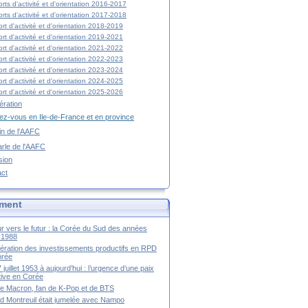
rts d'activité et d'orientation 2016-2017
rts d'activité et d'orientation 2017-2018
rt d'activité et d'orientation 2018-2019
rt d'activité et d'orientation 2019-2021
rt d'activité et d'orientation 2021-2022
rt d'activité et d'orientation 2022-2023
rt d'activité et d'orientation 2023-2024
rt d'activité et d'orientation 2024-2025
rt d'activité et d'orientation 2025-2026
ration
z-vous en Ile-de-France et en province
tin de l'AAFC
rle de l'AAFC
sion
act
ment
r vers le futur : la Corée du Sud des années
-1988
ération des investissements productifs en RPD
orée
 juillet 1953 à aujourd’hui : l’urgence d’une paix
itive en Corée
tte Macron, fan de K-Pop et de BTS
 Montreuil était jumelée avec Nampo