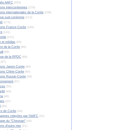
ités AAFC
(353)
ions intercoréennes
(278)
ions internationales de la Corée
(238)
ique sud-coréenne
(213)
té
(173)
ions France-Corée
(160)
re
(141)
omie
(121)
 et médias
(95)
ire de la Corée
(90)
all
(89)
ique de la RPDC
(88)
(87)
ions Japon-Corée
(80)
ions Chine-Corée
(60)
ions Russie-Corée
(58)
ronnement
(57)
nces
(50)
rité
(49)
ma
(46)
ges
(37)
l
(35)
re de Corée
(34)
agnes relayées par l'AAFC
(31)
rage du "Cheonan"
(26)
ns d'outre mer
(21)