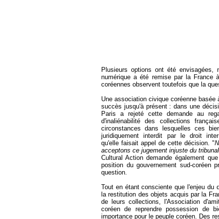
Plusieurs options ont été envisagées, 
numérique a été remise par la France à
coréennes observent toutefois que la quest
Une association civique coréenne basée à
succès jusqu'à présent : dans une décisi
Paris a rejeté cette demande au regar
d'inaliénabilité des collections franç
circonstances dans lesquelles ces bie
juridiquement interdit par le droit in
qu'elle faisait appel de cette décision. "
N
acceptons ce jugement injuste du tribunal
Cultural Action demande également que l
position du gouvernement sud-coréen pr
question.
Tout en étant consciente que l'enjeu du 
la restitution des objets acquis par la F
de leurs collections, l'Association d'a
coréen de reprendre possession de bie
importance pour le peuple coréen. Des res