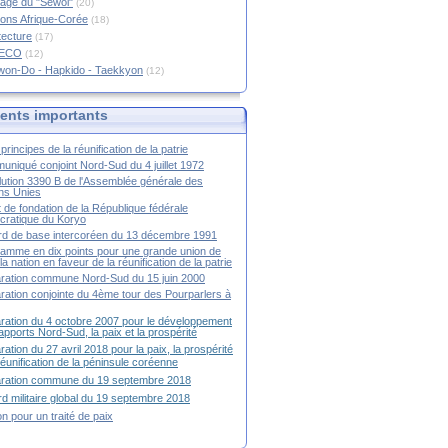
age du "Sewol"
(20)
ions Afrique-Corée
(18)
tecture
(17)
RECO
(12)
won-Do - Hapkido - Taekkyon
(12)
nts importants
principes de la réunification de la patrie
niqué conjoint Nord-Sud du 4 juillet 1972
ution 3390 B de l'Assemblée générale des
ns Unies
t de fondation de la République fédérale
ratique du Koryo
d de base intercoréen du 13 décembre 1991
amme en dix points pour une grande union de
la nation en faveur de la réunification de la patrie
ration commune Nord-Sud du 15 juin 2000
ration conjointe du 4ème tour des Pourparlers à
ration du 4 octobre 2007 pour le développement
apports Nord-Sud, la paix et la prospérité
ration du 27 avril 2018 pour la paix, la prospérité
 réunification de la péninsule coréenne
aration commune du 19 septembre 2018
d militaire global du 19 septembre 2018
ion pour un traité de paix