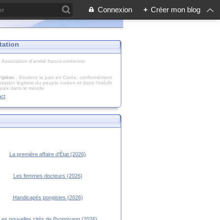
Connexion
+
Créer mon blog
tation
: Association d'amitié franco-coréenne
iption
: Soutenir la paix en Corée, conformément
piration légitime du peuple coréen et dans l’intérêt
 paix dans le monde
act
La première affaire d'État (2026)
Les femmes docteurs (2026)
Handicapés pongistes (2026)
Les nouvelles cités de Pyongyang (2026)