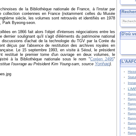
chinoises de la Bibliothèque nationale de France, à l'instar par
Reche
de collection coréennes en France (notamment celles du Musée
ngtième siècle, les volumes sont retrouvés et identifiés en 1978
is, Park Byeong-seon.
llées en 1866 fait alors l'objet d'intenses négociations entre les
D'où v
dernier soulignant qu'il s'agit d'éléments du patrimoine national
s discussions d'achat de la technologie du TGV par la Corée du
t déçus par l'absence de restitution des archives royales en
rançaise. Le 15 septembre 1993, en visite à Séoul, le président
nt restitué le premier tome d'un ouvrage en deux volumes, le
istré à la Bibliothèque nationale sous le nom "
Coréen 2495
"
L'AAFC
Yonhap
restitue l'ouvrage au Président Kim Young-sam, source
)
.
Histo
Statu
Insta
L'AAF
Rappo
Rappo
Rappo
Rappo
Rappo
Rappo
Rappo
Rappo
Rappo