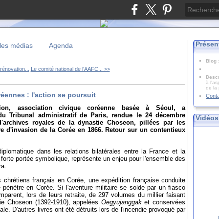
Présen
les médias
Agenda
Blog
rénovation...
Le comité national de l'AAFC... >>
Descr
à l'as
de la
éennes : l'action se poursuit
Cont
tion, association civique coréenne basée à Séoul, a
du Tribunal administratif de Paris, rendue le 24 décembre
Vidéos
n d'archives royales de la dynastie Choseon, pillées par les
ive d'invasion de la Corée en 1866. Retour sur un contentieux
diplomatique dans les relations bilatérales entre la France et la
 forte portée symbolique, représente un enjeu pour l'ensemble des
ra.
 chrétiens français en Corée, une expédition française conduite
 pénètre en Corée. Si l'aventure militaire se solde par un fiasco
emparent, lors de leurs retraite, de 297 volumes du millier faisant
stie Choseon (1392-1910), appelées
Oegyujanggak
et conservées
le. D'autres livres ont été détruits lors de l'incendie provoqué par