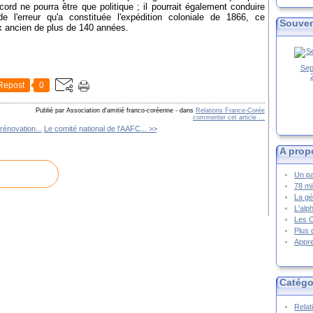
ord ne pourra être que politique ; il pourrait également conduire
 l'erreur qu'a constituée l'expédition coloniale de 1866, ce
Souven
ux ancien de plus de 140 années.
Sep
Repost
0
Publié par Association d'amitié franco-coréenne
-
dans
Relations France-Corée
commenter cet article
…
rénovation...
Le comité national de l'AAFC... >>
A prop
Un pa
78 mi
La gé
L'alp
Les 
Plus 
Appre
Catégo
Relat