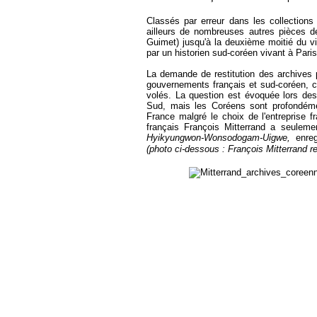
Classés par erreur dans les collections 
ailleurs de nombreuses autres pièces 
Guimet) jusqu'à la deuxième moitié du vi
par un historien sud-coréen vivant à Par
La demande de restitution des archives pi
gouvernements français et sud-coréen, ce 
volés. La question est évoquée lors de
Sud, mais les Coréens sont profondémen
France malgré le choix de l'entreprise f
français François Mitterrand a seuleme
Hyikyungwon-Wonsodogam-Uigwe,
enreg
(photo ci-dessous : François Mitterrand 