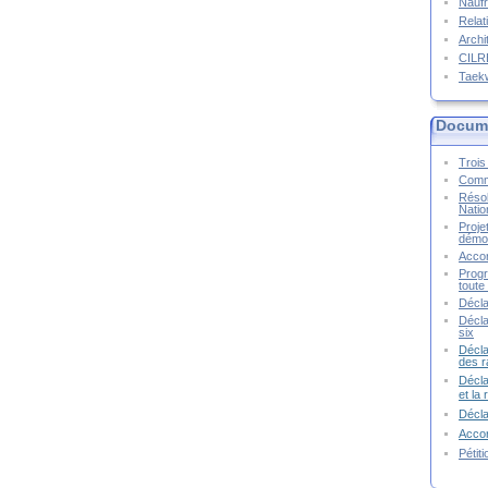
Naufr
Relat
Archi
CIL
Taek
Docume
Trois 
Commu
Résol
Natio
Proje
démoc
Accor
Progr
toute 
Décla
Décla
six
Décla
des r
Décla
et la
Décl
Accor
Pétit