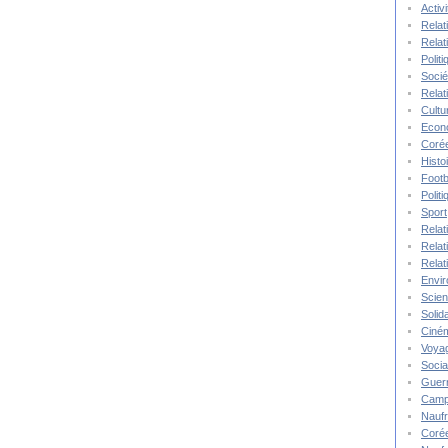
Activ
Relat
Relat
Polit
Socié
Relat
Cultu
Econ
Corée
Histo
Footb
Polit
Sport
Relat
Relat
Relat
Envi
Scie
Solida
Ciné
Voya
Socia
Guer
Camp
Nauf
Corée