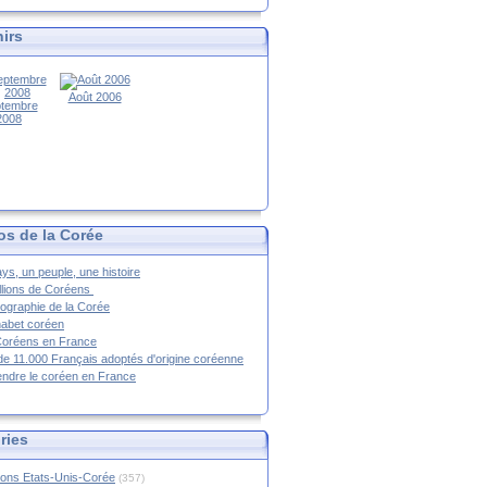
irs
Août 2006
tembre
2008
os de la Corée
ys, un peuple, une histoire
llions de Coréens
ographie de la Corée
habet coréen
Coréens en France
de 11.000 Français adoptés d'origine coréenne
ndre le coréen en France
ries
ions Etats-Unis-Corée
(357)