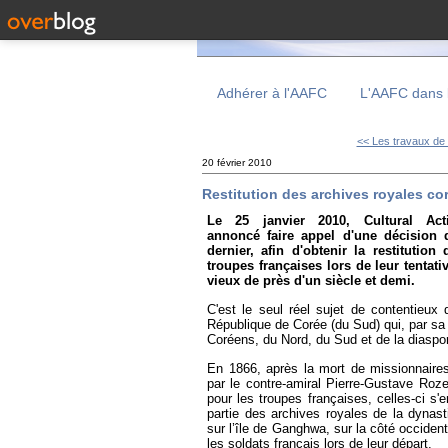
Adhérer à l'AAFC
L'AAFC dans 
<< Les travaux de 
20 février 2010
Restitution des archives royales cor
Le 25 janvier 2010, Cultural Ac
annoncé faire appel d'une décision 
dernier, afin d'obtenir la restitutio
troupes françaises lors de leur tentat
vieux de près d'un siècle et demi.
C'est le seul réel sujet de contentieux 
République de Corée (du Sud) qui, par sa
Coréens, du Nord, du Sud et de la diaspo
En 1866, après la mort de missionnaires
par le contre-amiral Pierre-Gustave Roze
pour les troupes françaises, celles-ci s'
partie des archives royales de la dyna
sur l’île de Ganghwa, sur la côté occidenta
les soldats français lors de leur départ.