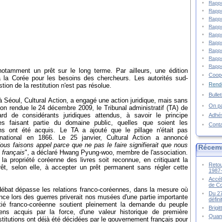
Rappo
Rappo
Rappo
Rappo
Rappo
Rappo
Rappo
Rappo
Rappo
notamment un prêt sur le long terme. Par ailleurs, une édition
Coopé
 la Corée pour les besoins des chercheurs. Les autorités sud-
Rende
ion de la restitution n'est pas résolue.
Bulle
 Séoul, Cultural Action, a engagé une action juridique, mais sans
On pa
on rendue le 24 décembre 2009, le Tribunal administratif (TA) de
d de considérants juridiques attendus, à savoir le principe
Adhé
aises faisant partie du domaine public, quelles que soient les
Cont
ns ont été acquis. Le TA a ajouté que le pillage n'était pas
ternational en 1866. Le 25 janvier, Cultural Action a annoncé
ous faisons appel parce que ne pas le faire signifierait que nous
Récem
 français
", a déclaré Hwang Pyung-woo, membre de l'association.
a propriété coréenne des livres soit reconnue, en critiquant la
Retou
êt, selon elle, à accepter un prêt permanent sans régler cette
1987
Accél
de C
débat dépasse les relations franco-coréennes, dans la mesure où
Du 27
rance lors des guerres priverait nos musées d'une partie importante
défin
mitié franco-coréenne soutient pleinement la demande du peuple
Brigi
ns acquis par la force, d'une valeur historique de première
Quand
titutions ont déjà été décidées par le gouvernement français pour