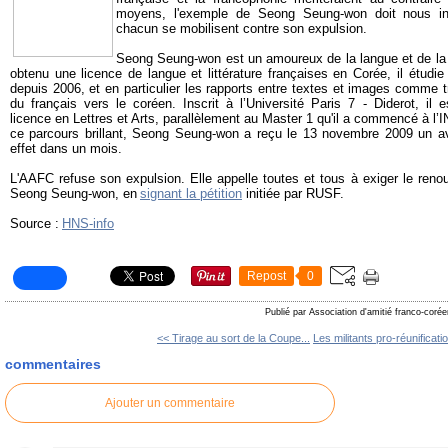
moyens, l'exemple de Seong Seung-won doit nous in
chacun se mobilisent contre son expulsion.
Seong Seung-won est un amoureux de la langue et de la c
obtenu une licence de langue et littérature françaises en Corée, il étudi
depuis 2006, et en particulier les rapports entre textes et images comme
du français vers le coréen. Inscrit à l’Université Paris 7 - Diderot, il 
licence en Lettres et Arts, parallèlement au Master 1 qu'il a commencé à l
ce parcours brillant, Seong Seung-won a reçu le 13 novembre 2009 un avi
effet dans un mois.
L'AAFC refuse son expulsion. Elle appelle toutes et tous à exiger le renou
Seong Seung-won, en
signant la pétition
initiée par RUSF.
Source :
HNS-info
Repost
0
Publié par Association d'amitié franco-coré
<< Tirage au sort de la Coupe...
Les militants pro-réunificatio
commentaires
Ajouter un commentaire