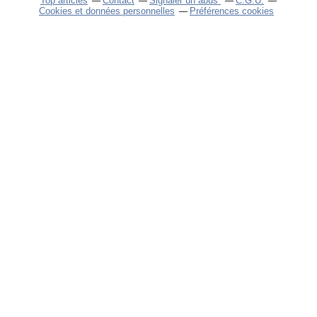
Top articles
Contact
Signaler un abus
C.G.U.
Cookies et données personnelles
Préférences cookies