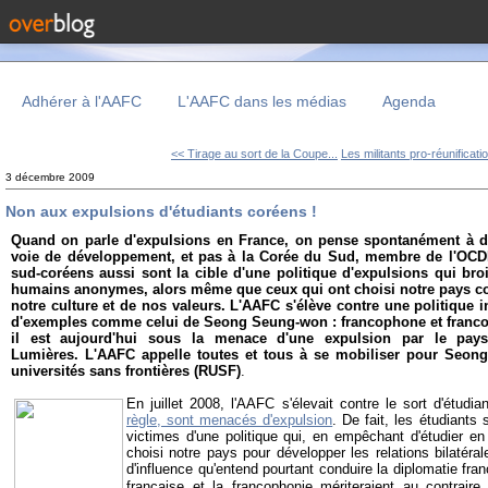
Adhérer à l'AAFC
L'AAFC dans les médias
Agenda
<< Tirage au sort de la Coupe...
Les militants pro-réunificatio
3 décembre 2009
Non aux expulsions d'étudiants coréens !
Quand on parle d'expulsions en France, on pense spontanément à d
voie de développement, et pas à la Corée du Sud, membre de l'OCDE.
sud-coréens aussi sont la cible d'une politique d'expulsions qui broi
humains anonymes, alors même que ceux qui ont choisi notre pays c
notre culture et de nos valeurs. L'AAFC s'élève contre une politique 
d'exemples comme celui de Seong Seung-won : francophone et francop
il est aujourd'hui sous la menace d'une expulsion par le pays 
Lumières. L'AAFC appelle toutes et tous à se mobiliser pour Seon
universités sans frontières (RUSF)
.
En juillet 2008, l'AAFC s'élevait contre le sort d'étudi
règle, sont menacés d'expulsion
. De fait, les étudiants
victimes d'une politique qui, en empêchant d'étudier e
choisi notre pays pour développer les relations bilatérale
d'influence qu'entend pourtant conduire la diplomatie fr
française et la francophonie mériteraient au contraire