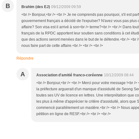
B
Brahim (des EJ)
09/12/2009 09:59
<br /> Bonjour,<br /> <br /> Je ne comprends pas pourquoi, s'il est par
gouvernement français a décidé de l'expulser? N'avez vous pas plus d
affaire? Son visa est il arrivé à son<br /> terme?<br /> <br /> Dans tou
français de la RPDC apportent leur soutien sans conditions à cet étu
que des actions seront menées dans le but de le défendre.<br /> <br 
nous faire part de cette affaire.<br /> <br /> <br />
Répondre
A
Association d'amitié franco-coréenne
10/12/2009 08:44
<br /> Bonjour,<br /> <br /> Merci pour votre message !<br /> 
la préfecture arguerait d'un manque d'assiduité de Seong Se
toutes ses UV de licence en lettres. Une interprétation que c
les plus à même d'apprécier le critère d'assiduité, alors q
commencé parallèlement un mastère.<br /> <br /> Nous appelo
pétition en ligne de RESF.<br /> <br /> <br />