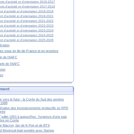
rts d'activité et d'orientation 2016-2017
rts d'activité et d'orientation 2017-2018
rt d'activité et d'orientation 2018-2019
rt d'activité et d'orientation 2019-2021
rt d'activité et d'orientation 2021-2022
rt d'activité et d'orientation 2022-2023
rt d'activité et d'orientation 2023-2024
rt d'activité et d'orientation 2024-2025
rt d'activité et d'orientation 2025-2026
ration
z-vous en Ile-de-France et en province
tin de l'AAFC
rle de l'AAFC
sion
act
ment
r vers le futur : la Corée du Sud des années
-1988
ération des investissements productifs en RPD
orée
 juillet 1953 à aujourd’hui : l’urgence d’une paix
itive en Corée
tte Macron, fan de K-Pop et de BTS
 Montreuil était jumelée avec Nampo