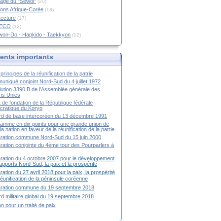
age du "Sewol"
(20)
ions Afrique-Corée
(18)
tecture
(17)
RECO
(12)
won-Do - Hapkido - Taekkyon
(12)
nts importants
principes de la réunification de la patrie
niqué conjoint Nord-Sud du 4 juillet 1972
ution 3390 B de l'Assemblée générale des
ns Unies
t de fondation de la République fédérale
ratique du Koryo
d de base intercoréen du 13 décembre 1991
amme en dix points pour une grande union de
la nation en faveur de la réunification de la patrie
ration commune Nord-Sud du 15 juin 2000
ration conjointe du 4ème tour des Pourparlers à
ration du 4 octobre 2007 pour le développement
apports Nord-Sud, la paix et la prospérité
ration du 27 avril 2018 pour la paix, la prospérité
 réunification de la péninsule coréenne
aration commune du 19 septembre 2018
d militaire global du 19 septembre 2018
ion pour un traité de paix