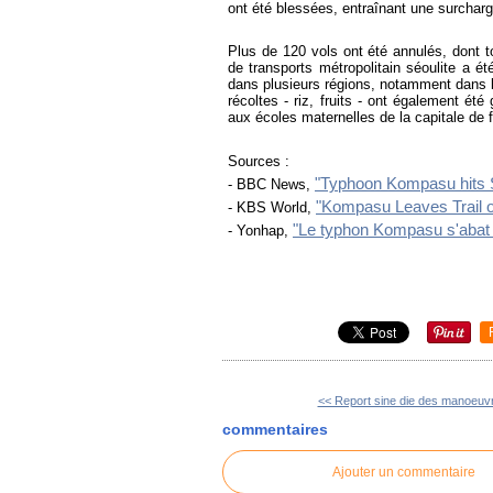
ont été blessées, entraînant une surcharg
Plus de 120 vols ont été annulés, dont t
de transports métropolitain séoulite a ét
dans plusieurs régions, notamment dans 
récoltes - riz, fruits - ont également ét
aux écoles maternelles de la capitale de 
Sources :
"Typhoon Kompasu hits S
- BBC News,
"Kompasu Leaves Trail o
- KBS World,
"Le typhon Kompasu s'abat s
- Yonhap,
<< Report sine die des manoeuvr
commentaires
Ajouter un commentaire