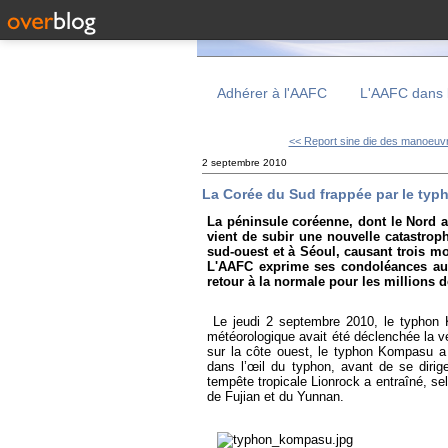
Adhérer à l'AAFC
L'AAFC dans 
<< Report sine die des manoeuvr
2 septembre 2010
La Corée du Sud frappée par le ty
La péninsule coréenne, dont le Nord a
vient de subir une nouvelle catastro
sud-ouest et à Séoul, causant trois m
L'AAFC exprime ses condoléances aux
retour à la normale pour les millions 
Le jeudi 2 septembre 2010, le typhon K
météorologique avait été déclenchée la ve
sur la côte ouest, le typhon Kompasu a 
dans l’œil du typhon,
avant de se dirige
tempête tropicale Lionrock a entraîné, se
de Fujian et du Yunnan.