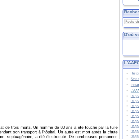
Reche
D'où v
L'AAFC
Histo
Statu
Insta
L'AAF
Rappo
Rappo
Rappo
Rappo
Rappo
Rappo
Rappo
tat de trois morts. Un homme de 80 ans a été touché par la tuile
Rappo
pendant son transport à l'hôpital. Un autre est mort après la chute
Rappo
mme, septuagénaire, a été électrocuté. De nombreuses personnes