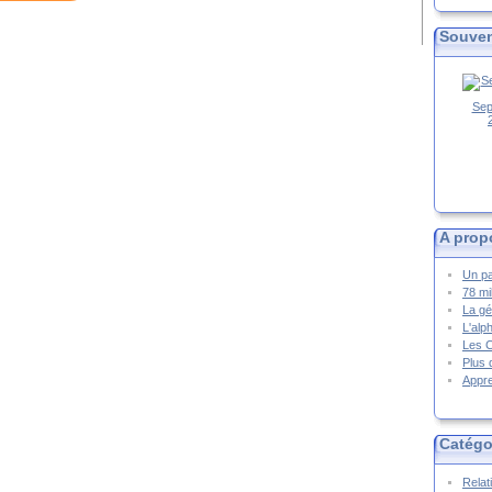
Souven
Sep
A prop
Un pa
78 mi
La gé
L'alp
Les 
Plus 
Appre
Catégo
Relat