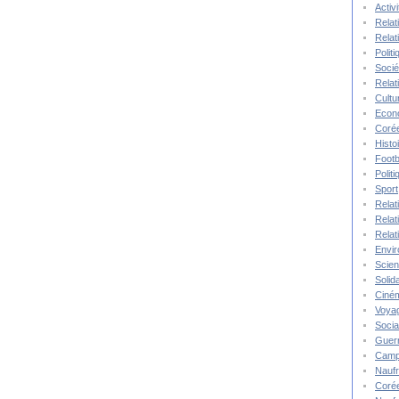
Activ
Relat
Relat
Polit
Socié
Relat
Cultu
Econ
Corée
Histo
Footb
Polit
Sport
Relat
Relat
Relat
Envi
Scie
Solida
Ciné
Voya
Socia
Guer
Camp
Nauf
Corée