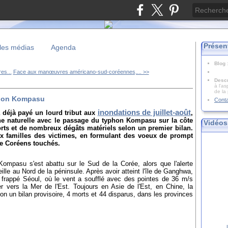
Présen
les médias
Agenda
Blog
es...
Face aux manœuvres américano-sud-coréennes,... >>
Descr
à l'as
de la
phon Kompasu
Cont
inondations de juillet-août
 déjà payé un lourd tribut aux
,
phe naturelle avec le passage du typhon Kompasu sur la côte
Vidéos
orts et de nombreux dégâts matériels selon un premier bilan.
 familles des victimes, en formulant des voeux de prompt
de Coréens touchés.
ompasu s'est abattu sur le Sud de la Corée, alors que l'alerte
ille au Nord de la péninsule. Après avoir atteint l'île de Ganghwa,
frappé Séoul, où l
e vent a soufflé avec des pointes de 36 m/s
r vers la Mer de l'Est. Toujours en Asie de l'Est, en Chine, la
lon un bilan provisoire, 4 morts et 44 disparus, dans les provinces