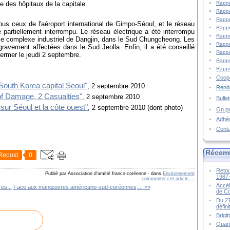
Rappo
e des hôpitaux de la capitale.
Rappo
Rappo
ous ceux de l'aéroport international de Gimpo-Séoul, et le réseau
Rappo
é partiellement interrompu. Le réseau électrique a été interrompu
Rappo
le complexe industriel de Dangjin, dans le Sud Chungcheong. Les
Rappo
é gravement affectées dans le Sud Jeolla. Enfin, il a été conseillé
Rappo
fermer le jeudi 2 septembre.
Rappo
Rappo
Coopé
outh Korea capital Seoul"
, 2 septembre 2010
Rende
f Damage, 2 Casualties"
, 2 septembre 2010
Bulle
ur Séoul et la côte ouest"
, 2 septembre 2010 (dont photo)
On pa
Adhé
Cont
Récem
Repost
0
Retou
Publié par Association d'amitié franco-coréenne
-
dans
Environnement
1987
commenter cet article
…
Accél
es...
Face aux manœuvres américano-sud-coréennes,... >>
de C
Du 27
défin
Brigi
Quand