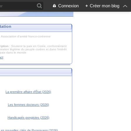
Connexion
+
Créer mon blog
tation
: Association d'amitié franco-coréenne
iption
: Soutenir la paix en Corée, conformément
piration légitime du peuple coréen et dans l’intérêt
 paix dans le monde
act
La première affaire d'État (2026)
Les femmes docteurs (2026)
Handicapés pongistes (2026)
Les nouvelles cités de Pyongyang (2026)