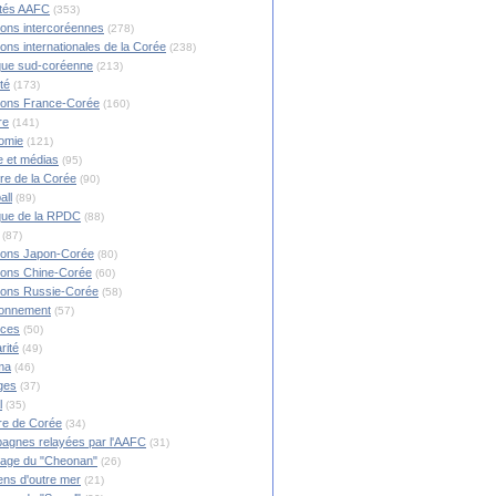
ités AAFC
(353)
ions intercoréennes
(278)
ions internationales de la Corée
(238)
ique sud-coréenne
(213)
té
(173)
ions France-Corée
(160)
re
(141)
omie
(121)
 et médias
(95)
ire de la Corée
(90)
all
(89)
ique de la RPDC
(88)
(87)
ions Japon-Corée
(80)
ions Chine-Corée
(60)
ions Russie-Corée
(58)
ronnement
(57)
nces
(50)
rité
(49)
ma
(46)
ges
(37)
l
(35)
re de Corée
(34)
agnes relayées par l'AAFC
(31)
rage du "Cheonan"
(26)
ns d'outre mer
(21)