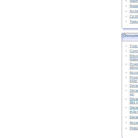
Naufr
Relat
Archi
CIL
Taek
Docume
Trois 
Commu
Résol
Natio
Proje
démoc
Accor
Progr
toute 
Décla
Décla
six
Décla
des r
Décla
et la
Décl
Accor
Pétit