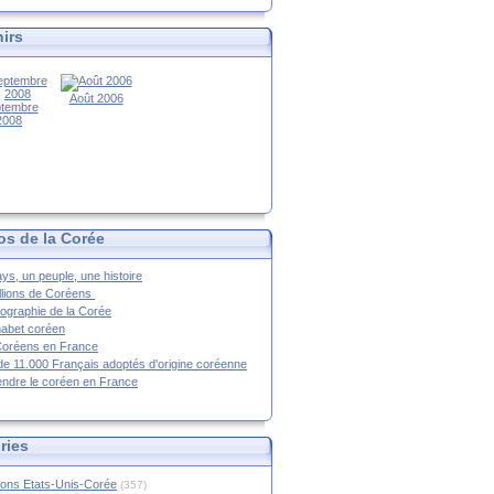
irs
Août 2006
tembre
2008
os de la Corée
ys, un peuple, une histoire
llions de Coréens
ographie de la Corée
habet coréen
Coréens en France
de 11.000 Français adoptés d'origine coréenne
ndre le coréen en France
ries
ions Etats-Unis-Corée
(357)