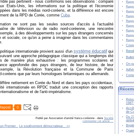
mble pas pertinent - nous confirmons ses observations : comparé
Rappo
 Etats-Unis, les informations sur la politique et l'économie
Rappo
oppées dans les médias nord-coréens, et la différence est encore
Rappo
quement de la RPD de Corée, comme
Cuba
.
Rappo
Rappo
mation ne sont pas les seules sources d'accès à l'actualité
Rappo
haîne de télévision ou de radio nord-coréenne, une rencontre
Rappo
ar exemple, à des développements sur les pays étrangers concernés
Rappo
ue et sociale, ce qu'on a peine à imaginer dans les commentaires
Rappo
e.
Coopé
système éducatif
Rende
politique internationale provient aussi d'un
qui
 suivant une approche pédagogique classique qui a longtemps été
Bulle
is de manière plus exhaustive : les programmes scolaires et
On pa
ance approfondie des pays étrangers, de leur histoire, de leur
 exemple, la Révolution française et la Commune de Paris
Adhé
rd-coréens que par leurs homologues britanniques ou allemands.
Cont
 diffère nettement en Corée du Nord et dans les pays occidentaux,
lité internationale en RPDC traduit une conception des rapports
Récem
nternationalisme et de l'anti-impérialisme.
Retou
1987
Repost
0
Accél
de C
Du 27
Publié par Association d'amitié franco-coréenne
-
dans
Société
défin
commenter cet article
…
Brigi
un Premier...
Le soulèvement démocratique... >>
Quand