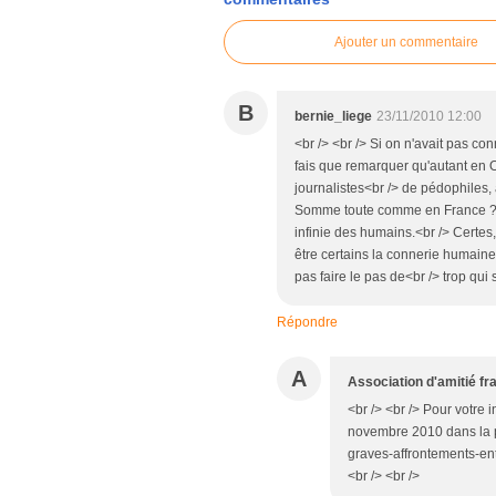
Ajouter un commentaire
B
bernie_liege
23/11/2010 12:00
<br /> <br /> Si on n'avait pas co
fais que remarquer qu'autant en Oc
journalistes<br /> de pédophiles,
Somme toute comme en France ? M
infinie des humains.<br /> Certes,
être certains la connerie humaine
pas faire le pas de<br /> trop qui 
Répondre
A
Association d'amitié f
<br /> <br /> Pour votre
novembre 2010 dans la pé
graves-affrontements-en
<br /> <br />