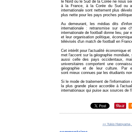
le Nord ou le Sud de la Corée ne nous se
à la France, à la Corée du Sud ou aux
internationale sont nettement plus dével
plus nette pour les pays proches politi
Au demeurant, les médias dits d'infor
internationale : retransmise sur une c
internationale de football donne lieu, p
et leur organisation politique, économiq
télévisés d'un match de football en Franc
Cet intérêt pour l'actualité économique et 
met l'accent sur la géographie mondiale,
aussi celle des pays occidentaux, ma
universitaires comportent une connaiss
géographie et de leur culture. Par
sont mieux connues par les étudiants no
Si le mode de traitement de l'information
la plus grande place accordée à l'actua
internationaux qui puise aux sources de l'i
<< Yukio Hatoyama, 
commentaires