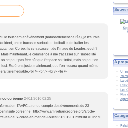
Souven
Sep
nnu le tout dernier évènement (bombardement de l'île), je n'aurais
cident, on se tracasse surtout de football et de traiter les
 autant en Corée, ils se tracassent de l'image du Leader...euuh?
ais maintenant, je commence à me tracasser sur l'imbecilité
 on ne peut pas être sûr que l'espace soit infini, mais on peut en
A prop
 l'est. Espérons juste, maintenant, que l'on n'osera quand même
serait irrémédiable.<br /> <br /> <br /> <br />
Un pa
78 mi
La gé
L'alp
Les 
Plus 
ranco-coréenne
24/11/2010 02:25
Appre
 information, l'AAFC a rendu compte des événements du 23
ninsule coréenne : http://www.amitiefrancecoree.org/article-
Catégo
tre-les-deux-coree-en-mer-de-l-ouest-61601901.html<br /> <br />
Relat