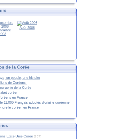
irs
Août 2006
tembre
2008
os de la Corée
ys, un peuple, une histoire
llions de Coréens
ographie de la Corée
habet coréen
Coréens en France
de 11.000 Français adoptés d'origine coréenne
ndre le coréen en France
ries
ions Etats-Unis-Corée
(357)