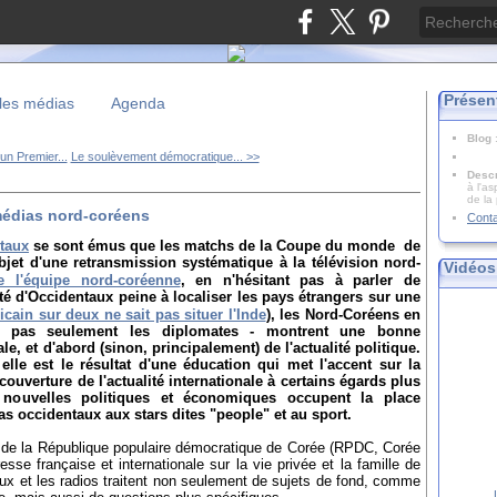
Présen
les médias
Agenda
Blog
un Premier...
Le soulèvement démocratique... >>
Descr
à l'as
de la
 médias nord-coréens
Cont
taux
se sont
émus que les matchs de la Coupe du monde de
objet d'une retransmission systématique à la télévision nord-
Vidéos
de l'équipe nord-coréenne
, en n'hésitant pas à parler de
ité d'Occidentaux peine à localiser les pays étrangers sur une
cain sur deux ne sait pas situer l'Inde
), les
Nord-Coréens
en
t pas seulement les diplomates - montrent une bonne
le, et d'abord (sinon, principalement) de l'actualité politique.
elle est le résultat d'une éducation qui met l'accent sur la
ouverture de l'actualité internationale à certains égards plus
nouvelles politiques et économiques occupent la place
s occidentaux aux stars dites "people" et au sport.
 de la République populaire démocratique de Corée (RPDC, Corée
sse française et internationale sur la vie privée et la famille de
ux et les radios traitent non seulement de sujets de fond, comme