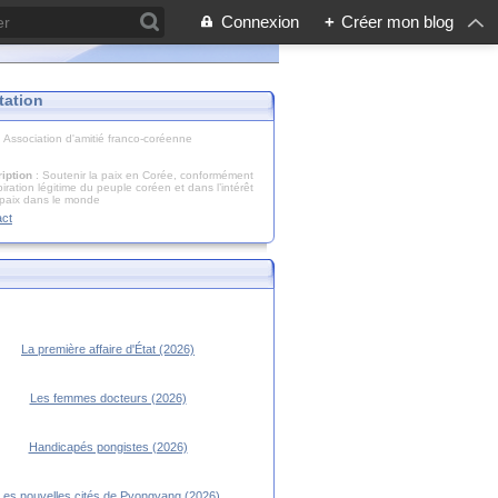
Connexion
+
Créer mon blog
tation
: Association d'amitié franco-coréenne
iption
: Soutenir la paix en Corée, conformément
piration légitime du peuple coréen et dans l’intérêt
 paix dans le monde
act
La première affaire d'État (2026)
Les femmes docteurs (2026)
Handicapés pongistes (2026)
Les nouvelles cités de Pyongyang (2026)