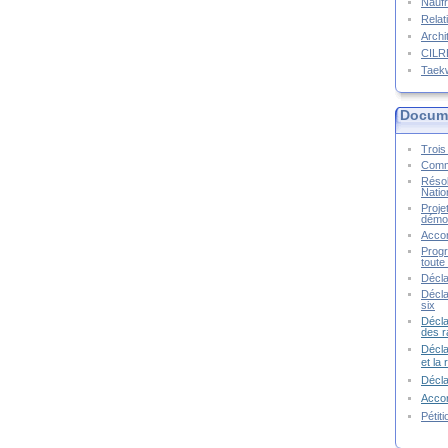
Naufr
Relat
Archi
CIL
Taek
Docume
Trois 
Commu
Résol
Natio
Proje
démoc
Accor
Progr
toute 
Décla
Décla
six
Décla
des r
Décla
et la
Décl
Accor
Pétit