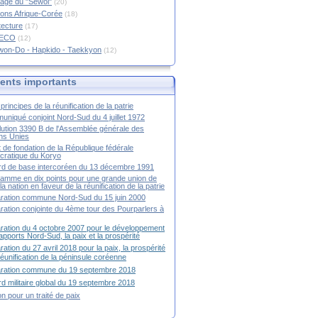
age du "Sewol"
(20)
ions Afrique-Corée
(18)
tecture
(17)
RECO
(12)
won-Do - Hapkido - Taekkyon
(12)
nts importants
principes de la réunification de la patrie
niqué conjoint Nord-Sud du 4 juillet 1972
ution 3390 B de l'Assemblée générale des
ns Unies
t de fondation de la République fédérale
ratique du Koryo
d de base intercoréen du 13 décembre 1991
amme en dix points pour une grande union de
la nation en faveur de la réunification de la patrie
ration commune Nord-Sud du 15 juin 2000
ration conjointe du 4ème tour des Pourparlers à
ration du 4 octobre 2007 pour le développement
apports Nord-Sud, la paix et la prospérité
ration du 27 avril 2018 pour la paix, la prospérité
 réunification de la péninsule coréenne
aration commune du 19 septembre 2018
d militaire global du 19 septembre 2018
ion pour un traité de paix