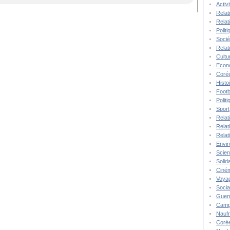
Activ
Relat
Relat
Polit
Socié
Relat
Cultu
Econ
Corée
Histo
Footb
Polit
Sport
Relat
Relat
Relat
Envi
Scie
Solida
Ciné
Voya
Socia
Guer
Camp
Nauf
Corée