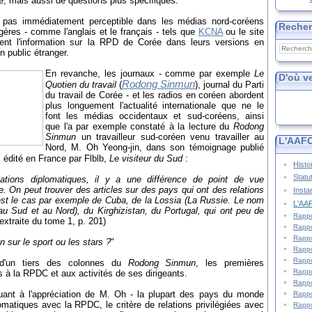
le, mais aussi de questions plus spécifiques.
t pas immédiatement perceptible dans les médias nord-coréens
Reche
ères - comme l'anglais et le français - tels que
KCNA
ou le site
ient l'information sur la RPD de Corée dans leurs versions en
n public étranger.
En revanche, les journaux - comme par exemple
Le
D'où v
Rodong Sinmun
Quotien du travail
(
), journal du Parti
du travail de Corée - et les radios en coréen abordent
plus longuement l'actualité internationale que ne le
font les médias occidentaux et sud-coréens, ainsi
que l'a par exemple constaté à la lecture du
Rodong
Sinmun
un travailleur sud-coréen venu travailler au
L'AAFC
Nord, M. Oh Yeong-jin, dans son témoignage publié
, édité en France par Flblb,
Le visiteur du Sud
:
Histo
Statu
elations diplomatiques, il y a une différence de point de vue
. On peut trouver des articles sur des pays qui ont des relations
Insta
est le cas par exemple de Cuba, de la Lossia (La Russie. Le nom
L'AAF
u Sud et au Nord), du Kirghizistan, du Portugal, qui ont peu de
Rappo
 extraite du tome 1, p. 201)
Rappo
Rappo
en sur le sport ou les stars ?
"
Rappo
Rappo
us d'un tiers des colonnes du
Rodong Sinmun
, les premières
Rappo
 à la RPDC et aux activités de ses dirigeants.
Rappo
uant à l'appréciation de M. Oh - la plupart des pays du monde
Rappo
lomatiques avec la RPDC, le critère de relations privilégiées avec
Rappo