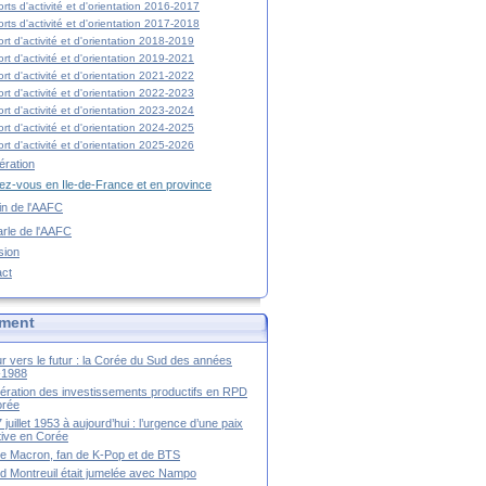
rts d'activité et d'orientation 2016-2017
rts d'activité et d'orientation 2017-2018
rt d'activité et d'orientation 2018-2019
rt d'activité et d'orientation 2019-2021
rt d'activité et d'orientation 2021-2022
rt d'activité et d'orientation 2022-2023
rt d'activité et d'orientation 2023-2024
rt d'activité et d'orientation 2024-2025
rt d'activité et d'orientation 2025-2026
ration
z-vous en Ile-de-France et en province
tin de l'AAFC
rle de l'AAFC
sion
act
ment
r vers le futur : la Corée du Sud des années
-1988
ération des investissements productifs en RPD
orée
 juillet 1953 à aujourd’hui : l’urgence d’une paix
itive en Corée
tte Macron, fan de K-Pop et de BTS
 Montreuil était jumelée avec Nampo