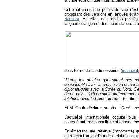
la crise économique internationale actuel
Cette différence de points de vue n'es
proposant des versions en langues étrang
Naenara
. En effet, ces médias privilég
langues étrangères, destinées d'abord à u
sous forme de bande dessinée (
manhwa
)
"
Parmi les articles qui traitent des r
considérable avec la presse sud-coréenne
diplomatiques avec la Corée du Nord. C'
de ce pays s'orthographie différemment a
relations avec la Corée du Sud
."
(citation
Et M. Oh de déclarer, surpris : "
Quoi... ri
L'actualité internationale occupe pl
pages étant traditionnellement consacrées
En émettant une réserve (importante) q
entretenant aujourd'hui des relations dip