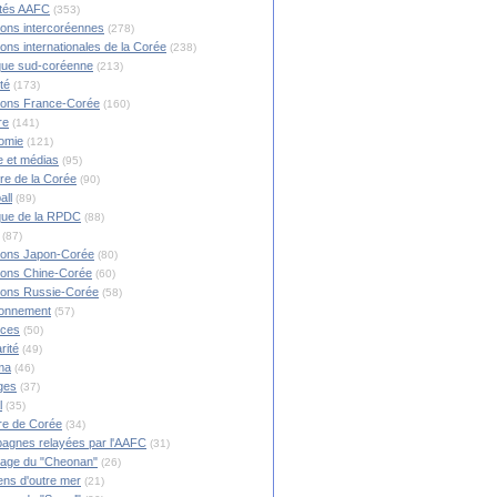
ités AAFC
(353)
ions intercoréennes
(278)
ions internationales de la Corée
(238)
ique sud-coréenne
(213)
té
(173)
ions France-Corée
(160)
re
(141)
omie
(121)
 et médias
(95)
ire de la Corée
(90)
all
(89)
ique de la RPDC
(88)
(87)
ions Japon-Corée
(80)
ions Chine-Corée
(60)
ions Russie-Corée
(58)
ronnement
(57)
nces
(50)
rité
(49)
ma
(46)
ges
(37)
l
(35)
re de Corée
(34)
agnes relayées par l'AAFC
(31)
rage du "Cheonan"
(26)
ns d'outre mer
(21)