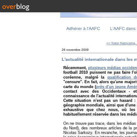
Adhérer à l'AAFC
L'AAFC dans 
<< Yukio Hatoyama, 
26 novembre 2009
L'actualité internationale dans les
Récemment,
plusieurs médias occiden
football 2010 puissent ne pas faire l'
coréenne, malgré la
qualification 
"
censure
". En fait, alors qu'une major
carte du monde (
près d'un jeune Améri
contact avec des Occidentaux - e
connaissance de l'actualité internationa
Cette situation n'est pas un hasard : 
géographie mondiale, ainsi que d'une c
exhaustive que chez nous, où les 
habituellement réservée dans les média
On ne trouve pas trace, dans les médias
du Nord), des nombreux articles de la pre
Nicolas Sarkozy. En revanche, les journa