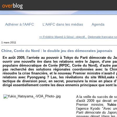
Adhérer à l'AAFC
L'AAFC dans les médias
Agenda
<< Frédéric Magné à Séoul : objectif...
Diplomatie française so
1 mars 2011
Chine, Corée du Nord : le double jeu des démocrates japonais
En août 2009, l'arrivée au pouvoir à Tokyo du Parti démocrate du Ja
ouvrir une nouvelle ère dans les relations entre le Japon, d'une pa
populaire démocratique de Corée (RPDC, Corée du Nord), d'autre part.
pas recherché des solutions régionales coordonnées avec la Chi
résoudre la crise financière, et le nouveau Premier ministre n'avait-il
relations avec Pyongyang ? Las, les révélations du site WikiLeaks ré
tactique de diversion pour, en secret, poursuivre la mise en place 
dirigé essentiellement contre les deux ennemis principaux que sont la
A la veille du succès de s
d'août 2009 qui devait e
Premier ministre,
Yuki
l'agence Kyodo "
Avec une
Parti démocrate du Japon
nouveau départ
(dans les 