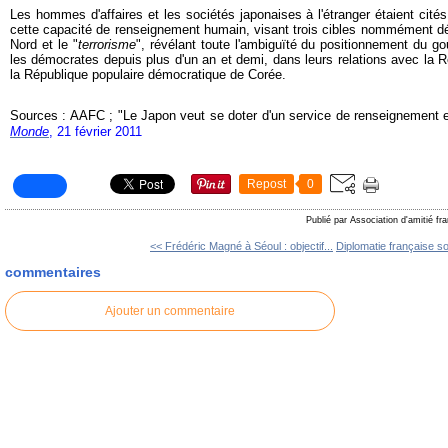
Les hommes d'affaires et les sociétés japonaises à l'étranger étaient cité
cette capacité de renseignement humain, visant trois cibles nommément dé
Nord et le "
terrorisme
", révélant toute l'ambiguïté du positionnement du go
les démocrates depuis plus d'un an et demi, dans leurs relations avec la R
la République populaire démocratique de Corée.
Sources : AAFC ; "Le Japon veut se doter d'un service de renseignement e
Monde
, 21 février 2011
Repost
0
Publié par Association d'amitié f
<< Frédéric Magné à Séoul : objectif...
Diplomatie française so
commentaires
Ajouter un commentaire