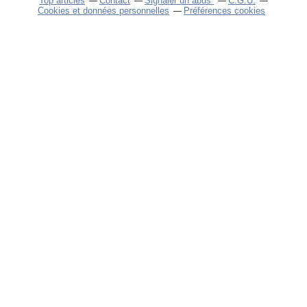
Top articles
Contact
Signaler un abus
C.G.U.
Cookies et données personnelles
Préférences cookies