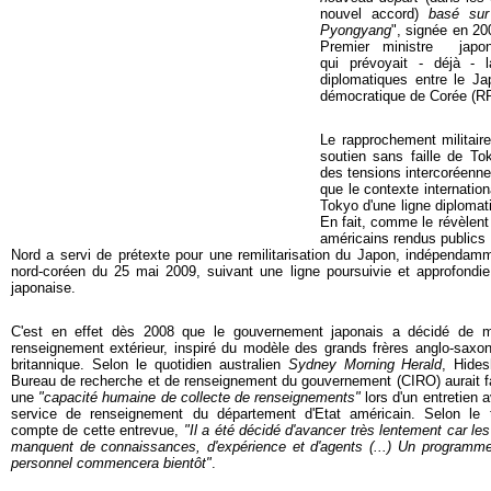
nouvel accord)
basé sur 
Pyongyang
", signée en 20
Premier ministre japon
qui prévoyait - déjà - l
diplomatiques entre le Ja
démocratique de Corée (R
Le rapprochement militaire
soutien sans faille de T
des tensions intercoréennes
que le contexte internationa
Tokyo d'une ligne diplomat
En fait, comme le révèlen
américains rendus publics
Nord a servi de prétexte pour une remilitarisation du Japon, indépendam
nord-coréen du 25 mai 2009, suivant une ligne poursuivie et approfondie 
japonaise.
C'est en effet dès 2008 que le gouvernement japonais a décidé de m
renseignement extérieur, inspiré du modèle des grands frères anglo-saxon
britannique. Selon le quotidien australien
Sydney Morning Herald
, Hides
Bureau de recherche et de renseignement du gouvernement (CIRO) aurait fai
une
"capacité humaine de collecte de renseignements"
lors d'un entretien 
service de renseignement du département d'Etat américain. Selon le 
compte de cette entrevue,
"Il a été décidé d'avancer très lentement car le
manquent de connaissances, d'expérience et d'agents (...)
Un programme 
personnel commencera bientôt"
.