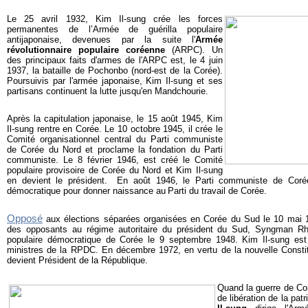
Le 25 avril 1932, Kim Il-sung crée les forces
permanentes de l’Armée de guérilla populaire
antijaponaise, devenues par la suite l'
Armée
révolutionnaire populaire coréenne
(ARPC). Un
des principaux faits d'armes de l'ARPC est, le 4 juin
1937, la bataille de Pochonbo (nord-est de la Corée).
Poursuivis par l'armée japonaise, Kim Il-sung et ses
partisans continuent la lutte jusqu'en Mandchourie.
Après la capitulation japonaise, le 15 août 1945, Kim
Il-sung rentre en Corée. Le 10 octobre 1945, il crée le
Comité organisationnel central du Parti communiste
de Corée du Nord et proclame la fondation du Parti
communiste. Le 8 février 1946, est créé le Comité
populaire provisoire de Corée du Nord et Kim Il-sung
en devient le président.
En août 1946, le Parti communiste de Corée
démocratique pour donner naissance au
Parti du travail de Corée.
Opposé
aux élections séparées organisées en Corée du Sud le 10 mai 1
des opposants au régime autoritaire du président du Sud, Syngman Rh
populaire démocratique de Corée le 9 septembre 1948. Kim Il-sung est
ministres de la RPDC. En décembre 1972, en vertu de la nouvelle Consti
devient Président de la République.
Quand la guerre de Co
de libération de la patr