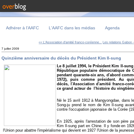
Adhérer à l'AAFC
L'AAFC dans les médias
Agenda
<< L'Association d'amitié franco-coréenne...
Les relations Gabon -
7 juillet 2009
Quinzième anniversaire du décès du Président Kim Il-sung
Le 8 juillet 1994, le Président Kim Il-sung
République populaire démocratique de 
pendant quarante-six ans, d'abord comme
1972), puis comme président. Au qui
décès, l'Association d'amitié franco-cor
ce grand acteur de l'histoire du vingtième
Né le 15 avril 1912 à Mangyongdae, dans l
Song-ju prend le nom de Kim Il-sung avan
contre l'occupation japonaise de la Corée (1
En 1925, après l'arrestation de son père pa
Kim Il-sung part en Chine. Il y fonde
en 192
l'Union pour abattre l'impérialisme qui devient en 1927 l'Union de la jeunesse