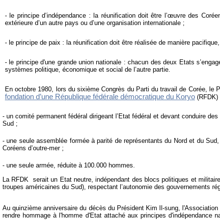
- le principe d’indépendance : la réunification doit être l’œuvre des Co
extérieure d’un autre pays ou d’une organisation internationale ;
- le principe de paix : la réunification doit être réalisée de manière pacifiq
- le principe d'une grande union nationale : chacun des deux Etats s’engag
systèmes politique, économique et social de l’autre partie.
En octobre 1980, lors du sixième Congrès du Parti du travail de Corée, le 
fondation d’une République fédérale démocratique du Koryo
(RFDK) c
- un comité permanent fédéral dirigeant l’Etat fédéral et devant conduire d
Sud ;
- une seule assemblée formée à parité de représentants du Nord et du Sud,
Coréens d’outre-mer ;
- une seule armée, réduite à 100.000 hommes.
La RFDK serait un Etat neutre, indépendant des blocs politiques et militaire
troupes américaines du Sud), respectant l’autonomie des gouvernements ré
Au quinzième anniversaire du décès du Président Kim Il-sung, l'Association 
rendre hommage à l'homme d'Etat attaché aux principes d'indépendance na