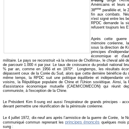
Il-sung
dirige l'Arm
Américains et leurs a
eme
38
parallèle et, le 
fin aux combats. Néa
n'est signé entre les b
RPDC demande la sign
refusent toujours les E
Après cette guerre
mémoire coréenne, la
sous la direction de K
principes d'indépenda
économique et d'au
militaire.
Le pays se reconstruit «à la vitesse de Chollima», le cheval ailé
de parcourir 1.000 ri par jour. Le taux de croissance du produit national bru
% par an, comme en 1956 et en 1970*. Longtemps, les résultats éco
dépassent ceux de la Corée du Sud, alors que cette dernière bénéficie du 
même temps, la RPDC suit une politique équilibrée et indépendante vi
voisins, la République populaire de Chine et l'Union soviétique. Ainsi, 
d'assistance économique mutuelle (CAEM/COMECON) qui réunit de
communiste, à l'exception de la Chine.
Le Président Kim Il-sung est aussi l'inspirateur de grands principes - ac
devant permettre une réunification de la péninsule coréenne.
Le 4 juillet 1972, dix-neuf ans après l’armistice de la guerre de Corée, le N
principes énoncés
communiqué commun reprenant les
quelques mois pl
sung :