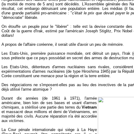
(la moitié de moins de 5 ans) sont décédés. L'Assemblée générale des N
résultat, cet embargo détruisant une population entière. Les médias (il faut
d'une grande partialité pro-américaine : "
c'était le prix que devait payer le p
"démocratie" libérale.
On étouffe un peuple pour le "libérer" : telle est la devise constante des 
Coût de la guerre d'Irak, estimé par l'américain Joseph Stiglitz, Prix Nobel
dollars!
A propos de l'affaire coréenne, il serait utile d'avoir un peu de mémoire.
Les Etats-Unis, première puissance mondiale, ont détruit un pays, l'Irak (
sous prétexte que ce pays possédait en secret des armes de destruction m
Les Etats-Unis, détenteurs d'armes nucléaires sans rivales, considèrent
expérimentations d'armes nucléaires (
de type Hiroshima 1945)
par la Répub
Corée constituent une menace pour la région et la terre entière.
Des négociations ne s'imposent-elles pas au lieu des invectives de la pa
déjà utilisé l'arme atomique ?
Durant dix années (de 1961 à 1971), l'armée
américaine, bien loin de ses bases et usant d'armes
chimiques, a stérilisé une partie des terres du
Vietnam
et massacré deux millions et demi de Vietnamiens, en
majorité des civils. Aucune réparation n'a été accordée
aux victimes.
La Cour pénale internationale qui siège à La Haye