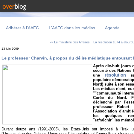
Adhérer à l'AAFC
L'AAFC dans les médias
Agenda
<< Le ministère des Affaires...
La résolution 1874 a alourdi.
13 juin 2009
Le professeur Charvin, à propos du délire médiatique entourant 
Après dix-huit jours 
sécurité des Nations 
résolution
une
san
populaire démocratiq
Nord) suite à
son essa
Les médias n'ont, eux
""communauté interna
Corée du Nord. Fa
déclenché par l'ess
professeur Robert 
l'Association d'amiti
les quelques rem
"rafraîchir" les mémoi
Durant douze ans (1991-2003), les Etats-Unis ont imposé à l'Irak 
l'Organisation des Nations Unies pour l'alimentation et l'agriculture, plusieurs