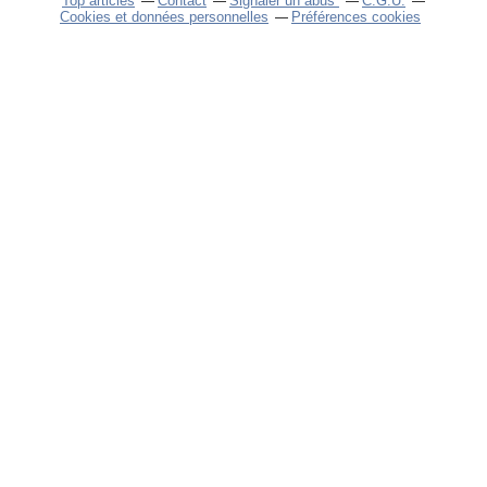
Top articles
Contact
Signaler un abus
C.G.U.
Cookies et données personnelles
Préférences cookies