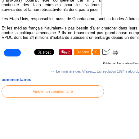
(Pays-Bas) pourrait être compétente car il y a
continuité des faits criminels pour les victimes
survivantes et la non rétroactivité n'a donc pas à jouer.
Les Etats-Unis, responsables aussi de Guantanamo, sont-ils fondés à faire
Et les médias français n'auraient-ils pas besoin d'aller chercher dans leurs 
contre la politique américaine ? Ils ne trouveraient pas grand-chose comp
RPDC dont les 24 millions d'habitants subissent un embargo depuis un demi-
Repost
0
Publié par Association d'am
<< Le ministère des Affaires...
La résolution 1874 a alourdi.
commentaires
Ajouter un commentaire