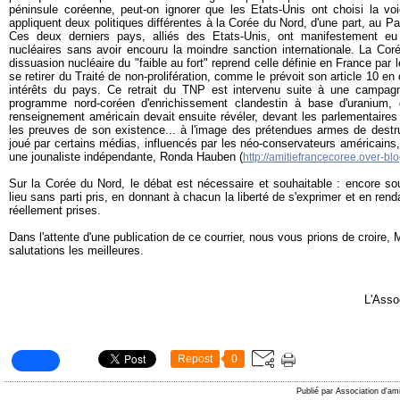
péninsule coréenne, peut-on ignorer que les Etats-Unis ont choisi la voie
appliquent deux politiques différentes à la Corée du Nord, d'une part, au Pak
Ces deux derniers pays, alliés des Etats-Unis, ont manifestement eu
nucléaires sans avoir encouru la moindre sanction internationale. La Cor
dissuasion nucléaire du "faible au fort" reprend celle définie en France par 
se retirer du Traité de non-prolifération, comme le prévoit son article 10 
intérêts du pays. Ce retrait du TNP est intervenu suite à une campa
programme nord-coréen d'enrichissement clandestin à base d'uranium,
renseignement américain devait ensuite révéler, devant les parlementaires 
les preuves de son existence... à l'image des prétendues armes de destru
joué par certains médias, influencés par les néo-conservateurs américains
une jounaliste indépendante, Ronda Hauben (
http://amitiefrancecoree.over-bl
Sur la Corée du Nord, le débat est nécessaire et souhaitable : encore sou
lieu sans parti pris, en donnant à chacun la liberté de s'exprimer et en rend
réellement prises.
Dans l'attente d'une publication de ce courrier, nous vous prions de croire, 
salutations les meilleures.
L'Asso
Repost
0
Publié par Association d'am