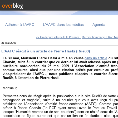
Adhérer à l'AAFC
L'AAFC dans les médias
Agenda
<< Un député interpelle le Premier...
Dernier hommage à Roh Mo
31 mai 2009
L'AAFC réagit à un article de Pierre Haski (Rue89)
Le 30 mai,
Monsieur
Pierre Haski
a mis en cause
du si
dans un article
Charvin, suite à un courrier que ce dernier lui avait
adressé après un pr
nucléaire nord-coréen du 25 mai 2009. L'Association d'amitié fra
comme source, ainsi que par une citation prêtée par erreur au profe
vice-président de l'AAFC -, nous publions ci-après le courrier élec
Rue89, à l'attention de Pierre Haski.
Monsieur,
Permettez-nous de réagir après la publication sur le site Rue89 de votre 
propagande et tragédie", suite à un courrier que vous avez reçu du pr
président de l'Association d'amitié franco-coréenne (AAFC). Comme par
prêtez à Robert Charvin ("le PCF ayant rompu avec le Parti du Travai
lorsque l'Humanité reprend un de ses courriers") sont en réalité ceux de l
association ne figure autrement que par un lien en fin d'article, alors qu