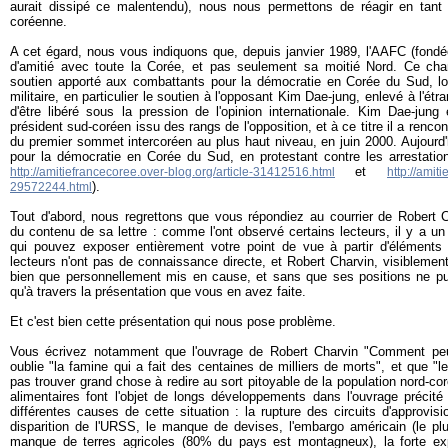
aurait dissipé ce malentendu), nous nous permettons de réagir en tant q
coréenne.
A cet égard, nous vous indiquons que, depuis janvier 1989, l'AAFC (fondé
d'amitié avec toute la Corée, et pas seulement sa moitié Nord. Ce ch
soutien apporté aux combattants pour la démocratie en Corée du Sud, 
militaire, en particulier le soutien à l'opposant Kim Dae-jung, enlevé à l'é
d'être libéré sous la pression de l'opinion internationale. Kim Dae-jung
président sud-coréen issu des rangs de l'opposition, et à ce titre il a renc
du premier sommet intercoréen au plus haut niveau, en juin 2000. Aujourd
pour la démocratie en Corée du Sud, en protestant contre les arrestatio
et
http://amitiefrancecoree.over-blog.org/article-31412516.html
http://amit
).
29572244.html
Tout d'abord, nous regrettons que vous répondiez au courrier de Robert Ch
du contenu de sa lettre : comme l'ont observé certains lecteurs, il y a u
qui pouvez exposer entièrement votre point de vue à partir d'éléments 
lecteurs n'ont pas de connaissance directe, et Robert Charvin, visibleme
bien que personnellement mis en cause, et sans que ses positions ne p
qu'à travers la présentation que vous en avez faite.
Et c'est bien cette présentation qui nous pose problème.
Vous écrivez notamment que l'ouvrage de Robert Charvin "Comment peu
oublie "la famine qui a fait des centaines de milliers de morts", et que "
pas trouver grand chose à redire au sort pitoyable de la population nord-coré
alimentaires font l'objet de longs développements dans l'ouvrage précité
différentes causes de cette situation : la rupture des circuits d'approvis
disparition de l'URSS, le manque de devises, l'embargo américain (le pl
manque de terres agricoles (80% du pays est montagneux), la forte exp