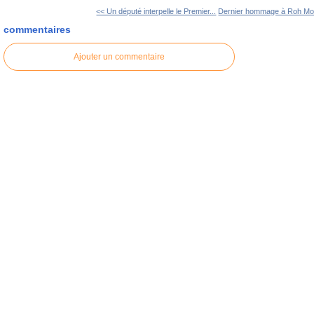
<< Un député interpelle le Premier...
Dernier hommage à Roh Mo
commentaires
Ajouter un commentaire