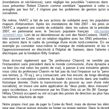
(inondations et sécheresse), sans négliger les possibles "carences dans 
vous présentez Robert Charvin comme semblant "appartenir à cette ca
aveuglés par leur foi", il n'ignore pas les problèmes de gestion qu'on 
socialistes.
De même, l'AAFC a fait de ses actions de solidarité avec les populati
majeurs d'intervention. Après les inondations de l'été 2007 - les pires 
l'AAFC a organisé une soirée de solidarité, dans les salons de la présid
2007, en partenariat avec le Secours populaire français :
http://amit
. Loin de se désintéresser du sort des Nord-Coréens, l'AAF
16496697.html
très souvent en Corée, est en relation régulière avec les ONG présentes
des actions dans le cadre du jumelage d'une école nord-coréenne. En s
exemple pu constater nous-même le manque de médicaments et les risq
l'approvisionnement en électricité à l'hôpital de Sariwon, dans l'attente 
électriques par la fondation Billy Graham.
Vous écrivez également que "[le professeur Charvin] ne semble pas
l'instauration sans précédent dans le monde communiste, d'une dynastie au 
va bien (ou mal selon les points de vue), à passer à une troisième généra
vous citez du professeur Charvin ne fait pas du tout l'impasse sur la "per
ses termes, p. 70 sq.), en y consacrant, une fois encore, de longs dévelo
comment la conception coréenne du leader s'est inscrite dans une traditi
historique donnée. Outre la transmission du pouvoir au sein d'une mê
socialiste), on trouve une autre application du "deux poids, deux mesures
pays occidentaux, à commencer par les Etats-Unis où un fils (M. Georg
Hillary Clinton) occupent ou ont occupé des postes de direction au plus haut
les mêmes réactions de rejet.
Notre propos n'est pas de juger la Corée du Nord, mais de donner les élém
pour que chacun puisse ensuite se forger sa propre opinion. Dans la récen