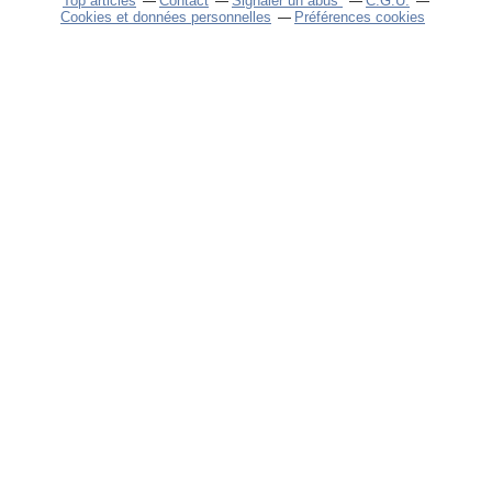
Top articles
Contact
Signaler un abus
C.G.U.
Cookies et données personnelles
Préférences cookies