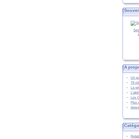
Souven
Sep
A prop
Un pa
78 mi
La gé
L'alp
Les 
Plus 
Appre
Catégo
Relat