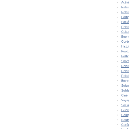
Activ
Relat
Relat
Polit
Socié
Relat
Cultu
Econ
Corée
Histo
Footb
Polit
Sport
Relat
Relat
Relat
Envi
Scie
Solida
Ciné
Voya
Socia
Guer
Camp
Nauf
Corée