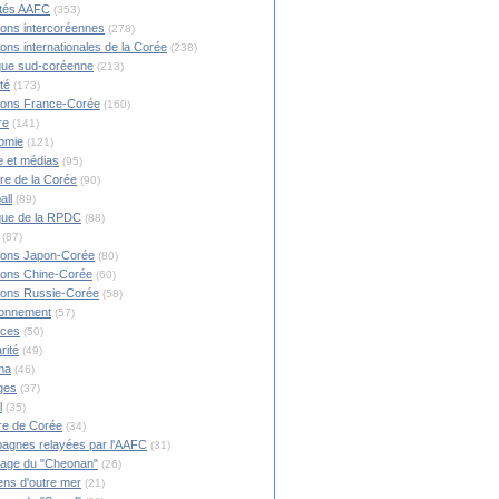
ités AAFC
(353)
ions intercoréennes
(278)
ions internationales de la Corée
(238)
ique sud-coréenne
(213)
té
(173)
ions France-Corée
(160)
re
(141)
omie
(121)
 et médias
(95)
ire de la Corée
(90)
all
(89)
ique de la RPDC
(88)
(87)
ions Japon-Corée
(80)
ions Chine-Corée
(60)
ions Russie-Corée
(58)
ronnement
(57)
nces
(50)
rité
(49)
ma
(46)
ges
(37)
l
(35)
re de Corée
(34)
agnes relayées par l'AAFC
(31)
rage du "Cheonan"
(26)
ns d'outre mer
(21)