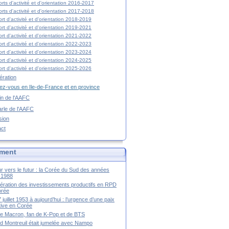
rts d'activité et d'orientation 2016-2017
rts d'activité et d'orientation 2017-2018
rt d'activité et d'orientation 2018-2019
rt d'activité et d'orientation 2019-2021
rt d'activité et d'orientation 2021-2022
rt d'activité et d'orientation 2022-2023
rt d'activité et d'orientation 2023-2024
rt d'activité et d'orientation 2024-2025
rt d'activité et d'orientation 2025-2026
ration
z-vous en Ile-de-France et en province
tin de l'AAFC
rle de l'AAFC
sion
act
ment
r vers le futur : la Corée du Sud des années
-1988
ération des investissements productifs en RPD
orée
 juillet 1953 à aujourd’hui : l’urgence d’une paix
itive en Corée
tte Macron, fan de K-Pop et de BTS
 Montreuil était jumelée avec Nampo