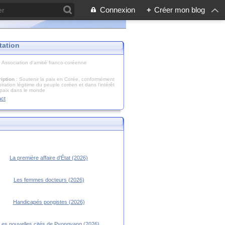
Connexion
+
Créer mon blog
tation
: Association d'amitié franco-coréenne
iption
: Soutenir la paix en Corée, conformément
piration légitime du peuple coréen et dans l’intérêt
 paix dans le monde
act
La première affaire d'État (2026)
Les femmes docteurs (2026)
Handicapés pongistes (2026)
Les nouvelles cités de Pyongyang (2026)