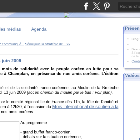
Présen
les médias
Agenda
Blog
 : communiqué...
Séoul joue la stratégie de... >>
Descr
à l'as
de la
 juin 2009
Cont
mois de solidarité avec le peuple coréen en lutte pour sa
fête à Champlan, en présence de nos amis coréens. L'édition
Vidéos
tié et de la solidarité franco-coréenne, au Moulin de la Bretèche
di 13 juin 2009
(accès chemin du moulin par le bas :
voir plan
)
.
par le comité régional Ile-de-France dès 11h,
la fête de l'amitié et
Mois international de soutien à la
era à 12h30, à l'occasion du
 nos amis coréens.
Au programme :
- grand buffet franco-coréen,
- débats sur la situation coréenne,