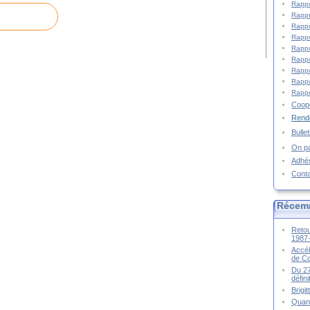
Rappo
Rappo
Rappo
Rappo
Rappo
Rappo
Rappo
Rappo
Rappo
Coopé
Rende
Bulle
On pa
Adhé
Cont
Récem
Retou
1987
Accél
de C
Du 27
défin
Brigi
Quand