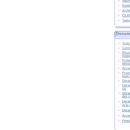
Naufr
Relat
Archi
CIL
Taek
Docume
Trois 
Commu
Résol
Natio
Proje
démoc
Accor
Progr
toute 
Décla
Décla
six
Décla
des r
Décla
et la
Décl
Accor
Pétit