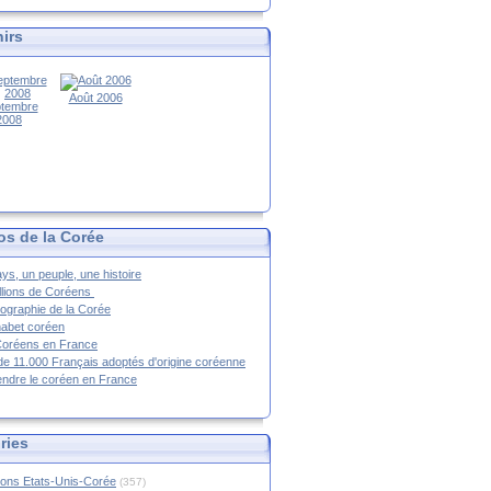
irs
Août 2006
tembre
2008
os de la Corée
ys, un peuple, une histoire
llions de Coréens
ographie de la Corée
habet coréen
Coréens en France
de 11.000 Français adoptés d'origine coréenne
ndre le coréen en France
ries
ions Etats-Unis-Corée
(357)