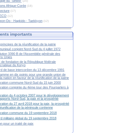
age du "Sewol"
(20)
ions Afrique-Corée
(18)
tecture
(17)
RECO
(12)
won-Do - Hapkido - Taekkyon
(12)
nts importants
principes de la réunification de la patrie
niqué conjoint Nord-Sud du 4 juillet 1972
ution 3390 B de l'Assemblée générale des
ns Unies
t de fondation de la République fédérale
ratique du Koryo
d de base intercoréen du 13 décembre 1991
amme en dix points pour une grande union de
la nation en faveur de la réunification de la patrie
ration commune Nord-Sud du 15 juin 2000
ration conjointe du 4ème tour des Pourparlers à
ration du 4 octobre 2007 pour le développement
apports Nord-Sud, la paix et la prospérité
ration du 27 avril 2018 pour la paix, la prospérité
 réunification de la péninsule coréenne
aration commune du 19 septembre 2018
d militaire global du 19 septembre 2018
ion pour un traité de paix