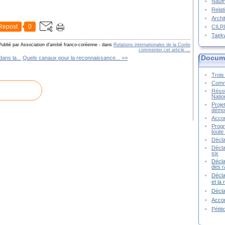
Naufr
Relat
Archi
Repost
0
CIL
Taek
Publié par Association d'amitié franco-coréenne
-
dans
Relations internationales de la Corée
commenter cet article
…
Docume
ans la...
Quels canaux pour la reconnaissance... >>
Trois 
Commu
Résol
Natio
Proje
démoc
Accor
Progr
toute 
Décla
Décla
six
Décla
des r
Décla
et la
Décl
Accor
Pétit