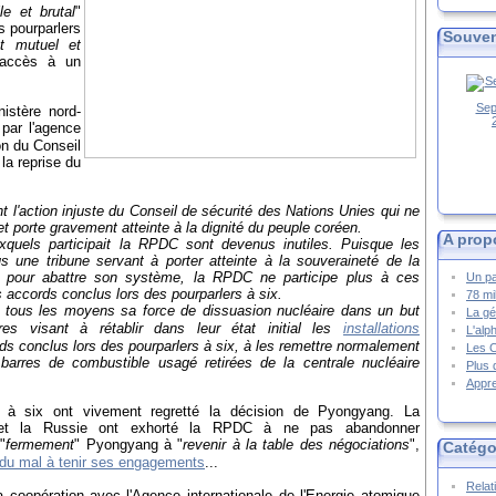
le et brutal
"
s pourparlers
Souven
ct mutuel et
l'accès à un
Sep
istère nord-
 par l'agence
on du Conseil
la reprise du
 l'action injuste du Conseil de sécurité des Nations Unies qui ne
 porte gravement atteinte à la dignité du peuple coréen.
A prop
xquels participait la RPDC sont devenus inutiles. Puisque les
 une tribune servant à porter atteinte à la souveraineté de la
pour abattre son système, la RPDC ne participe plus à ces
Un pa
s accords conclus lors des pourparlers à six.
78 mi
 tous les moyens sa force de dissuasion nucléaire dans un but
La gé
res visant à rétablir dans leur état initial les
installations
L'alp
ds conclus lors des pourparlers à six, à les remettre normalement
Les 
s barres de combustible usagé retirées de la ce
ntrale nucléaire
Plus 
Appre
rs à six ont vivement regretté la décision de Pyongyang. La
s, et la Russie ont exhorté la RPDC à ne pas abandonner
"
fermement
" Pyongyang à "
revenir à la table des négociations
",
Catégo
 du mal à tenir ses engagements
...
Relat
a coopération
avec l'Agence internationale de l'Energie atomique