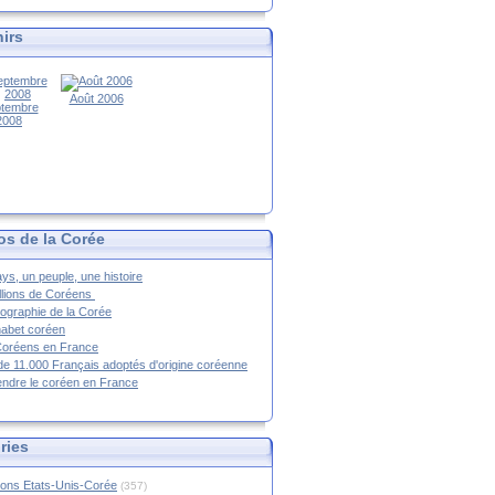
irs
Août 2006
tembre
2008
os de la Corée
ys, un peuple, une histoire
llions de Coréens
ographie de la Corée
habet coréen
Coréens en France
de 11.000 Français adoptés d'origine coréenne
ndre le coréen en France
ries
ions Etats-Unis-Corée
(357)