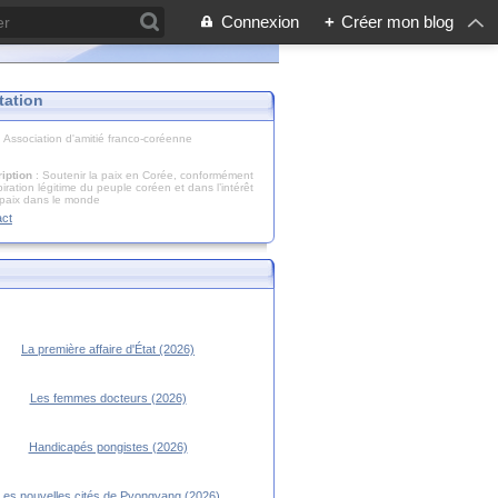
Connexion
+
Créer mon blog
tation
: Association d'amitié franco-coréenne
iption
: Soutenir la paix en Corée, conformément
piration légitime du peuple coréen et dans l’intérêt
 paix dans le monde
act
La première affaire d'État (2026)
Les femmes docteurs (2026)
Handicapés pongistes (2026)
Les nouvelles cités de Pyongyang (2026)