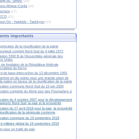
age du "Sewol"
(20)
ions Afrique-Corée
(18)
tecture
(17)
RECO
(12)
won-Do - Hapkido - Taekkyon
(12)
nts importants
principes de la réunification de la patrie
niqué conjoint Nord-Sud du 4 juillet 1972
ution 3390 B de l'Assemblée générale des
ns Unies
t de fondation de la République fédérale
ratique du Koryo
d de base intercoréen du 13 décembre 1991
amme en dix points pour une grande union de
la nation en faveur de la réunification de la patrie
ration commune Nord-Sud du 15 juin 2000
ration conjointe du 4ème tour des Pourparlers à
ration du 4 octobre 2007 pour le développement
apports Nord-Sud, la paix et la prospérité
ration du 27 avril 2018 pour la paix, la prospérité
 réunification de la péninsule coréenne
aration commune du 19 septembre 2018
d militaire global du 19 septembre 2018
ion pour un traité de paix