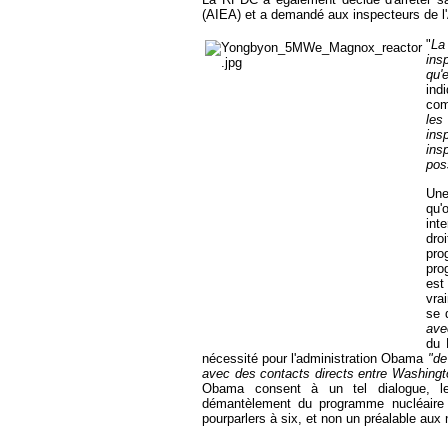
(AIEA) et a demandé aux inspecteurs de l'A
"
La
ins
qu'
ind
com
les
ins
ins
pos
Une
qu'
int
dro
pro
pro
est
vra
se 
ave
du 
nécessité pour l'administration Obama
"de
avec des contacts directs entre Washing
Obama consent
à un tel dialogue, l
démantèlement du programme nucléaire mil
pourparlers à six, et non un préalable aux 