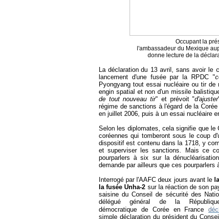
Occupant la prés
l'ambassadeur du Mexique aupr
donne lecture de la déclara
La
déclaration
du 13 avril, sans avoir le 
lancement d'une fusée par la RPDC "
c
Pyongyang tout essai nucléaire ou tir de m
engin spatial et non d'un missile balistiqu
de tout nouveau tir
" et prévoit "
d'ajuster
régime de sanctions à l'égard de la Corée 
en juillet 2006, puis à un essai nucléaire
Selon les diplomates, cela signifie que le 
coréennes qui tomberont sous le coup d'un 
dispositif est contenu dans la 1718, y com
et superviser les sanctions. Mais ce c
pourparlers à six sur la dénucléarisatio
demande par ailleurs que ces pourparlers à
Interrogé par l'AAFC deux jours avant le
l
la
fusée Unha-2
sur la réaction de son p
saisine du
Conseil de sécurité des Natio
délégué général de la République
démocratique de Corée en France
décl
simple déclaration du président du Consei