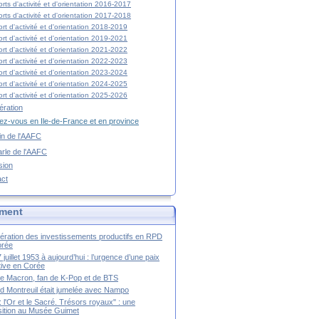
rts d'activité et d'orientation 2016-2017
rts d'activité et d'orientation 2017-2018
rt d'activité et d'orientation 2018-2019
rt d'activité et d'orientation 2019-2021
rt d'activité et d'orientation 2021-2022
rt d'activité et d'orientation 2022-2023
rt d'activité et d'orientation 2023-2024
rt d'activité et d'orientation 2024-2025
rt d'activité et d'orientation 2025-2026
ration
z-vous en Ile-de-France et en province
tin de l'AAFC
rle de l'AAFC
sion
act
ment
ération des investissements productifs en RPD
orée
 juillet 1953 à aujourd’hui : l’urgence d’une paix
itive en Corée
tte Macron, fan de K-Pop et de BTS
 Montreuil était jumelée avec Nampo
a : l'Or et le Sacré. Trésors royaux" : une
ition au Musée Guimet