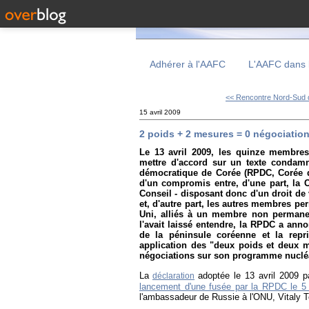
Adhérer à l'AAFC
L'AAFC dans 
<< Rencontre Nord-Sud d
15 avril 2009
2 poids + 2 mesures = 0 négociatio
Le 13 avril 2009, les quinze membres
mettre d'accord sur un texte condamn
démocratique de Corée (RPDC, Corée du 
d'un compromis entre, d'une part, la
Conseil - disposant donc d'un droit de
et, d'autre part, les autres membres pe
Uni, alliés à un membre non permanen
l'avait laissé entendre, la RPDC a anno
de la péninsule coréenne et la repr
application des "deux poids et deux m
négociations sur son programme nucléa
La
a
dopt
ée
le
13 avril 2009 p
déclaration
lancement d'une fusée par la RPDC le 5 
l'ambassadeur de Russie à l'ONU, Vitaly T