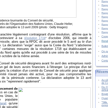
Rappo
Rappo
Rappo
Rappo
Rappo
idence tournante du Conseil de sécurité,
Rappo
ès de l'Organisation des Nations Unies, Claude Heller,
Rappo
tion adoptée le 13 avril 2009 (photo : Getty Images)
Rappo
Rappo
caractère légalement contraignant d'une résolution, affirme que le
Coopé
ontrevient
à sa
d'octobre
2006, qui interdit à
résolution 1718
"
Rende
issile, alors que la RPDC dit avoir procédé le 5 avril au tir d'un
e. La déclaration "
exige
" aussi que la Corée du Nord "
s'abstienne
Bulle
" certaines mesures de la résolution 1718 qui établissaient un
On pa
du Nord après qu'elle eut procédé à une série de tirs de missiles
 en octobre de la même année.
Adhé
Cont
Conseil de sécurité désignera avant fin avril des entreprises nord-
gel de leurs avoirs financiers à l'étranger. Le principe d'un tel
pris la création d'un comité du Conseil de sécurité pour appliquer
Récem
omité n'avait jamais été activé, pour ne pas compromettre les
n de la péninsule coréenne. La déclaration adoptée le 13 avril
Accél
 six "
reprennent rapidement
".
de C
Du 27
ancement de
défin
ays en cas de
Brigi
ns Unies, le
Quand
 populaire
"Sill
arait
qu'une
expos
l de sécurité