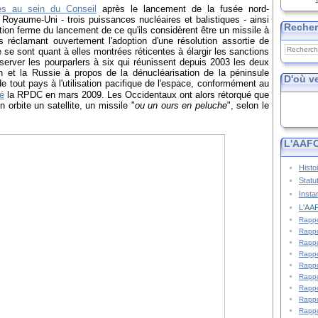
es au sein du Conseil
après le lancement de la fusée nord-
 Royaume-Uni - trois puissances nucléaires et balistiques - ainsi
Reche
on ferme du lancement de ce qu'ils considèrent être
un missile à
s réclamant ouvertement l'adoption d'une résolution assortie de
 se sont quant à elles montrées réticentes à élargir les sanctions
server les pourparlers à six qui réunissent depuis 2003 les deux
n et la Russie à propos de la dénucléarisation de la péninsule
D'où v
de tout pays à l'utilisation pacifique de l'espace, conformément au
é
la
RPDC en mars 2009. Les Occidentaux ont alors rétorqué que
 orbite un satellite, un missile "
ou un ours en peluche
", selon le
L'AAFC
Histo
Statu
Insta
L'AAF
Rappo
Rappo
Rappo
Rappo
Rappo
Rappo
Rappo
Rappo
Rappo