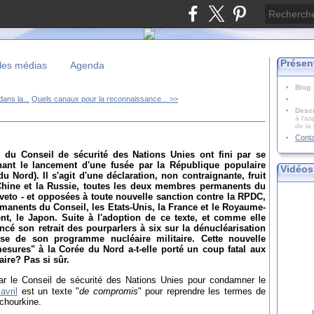
Présen
les médias
Agenda
Blog
ans la...
Quels canaux pour la reconnaissance... >>
Descr
à l'as
de la
n
Cont
 du Conseil de sécurité des Nations Unies ont fini par se
ant le lancement d'une fusée par la République populaire
Vidéos
Nord). Il s'agit d'une déclaration, non contraignante, fruit
 Chine et la Russie, toutes les deux membres permanents du
 veto - et opposées à toute nouvelle sanction contre la RPDC,
rmanents du Conseil, les Etats-Unis, la France et le Royaume-
t, le Japon. Suite à l'adoption de ce texte, et comme elle
ncé son retrait des pourparlers à six sur la dénucléarisation
ise de son programme nucléaire militaire. Cette nouvelle
esures" à la Corée du Nord a-t-elle porté un coup fatal aux
ire? Pas si sûr.
ar le Conseil de sécurité des Nations Unies pour condamner le
avril
est un texte "
de compromis
" pour reprendre les termes de
chourkine.