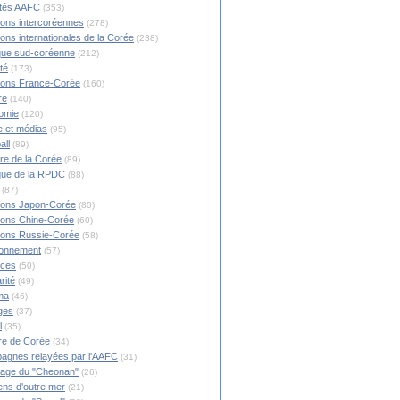
ités AAFC
(353)
ions intercoréennes
(278)
ions internationales de la Corée
(238)
ique sud-coréenne
(212)
té
(173)
ions France-Corée
(160)
re
(140)
omie
(120)
 et médias
(95)
all
(89)
ire de la Corée
(89)
ique de la RPDC
(88)
(87)
ions Japon-Corée
(80)
ions Chine-Corée
(60)
ions Russie-Corée
(58)
ronnement
(57)
nces
(50)
rité
(49)
ma
(46)
ges
(37)
l
(35)
re de Corée
(34)
agnes relayées par l'AAFC
(31)
rage du "Cheonan"
(26)
ns d'outre mer
(21)