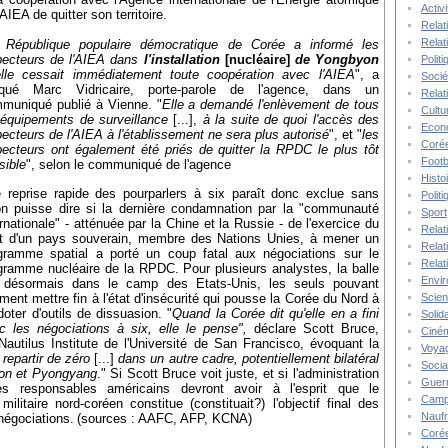
Activ
IEA de quitter son territoire.
Relat
Relat
 République populaire démocratique de Corée a informé les
pecteurs de l'AIEA dans
l'installation
[nucléaire]
de Yongbyon
Polit
elle cessait immédiatement toute coopération avec l'AIEA
", a
Socié
iqué Marc Vidricaire, porte-parole de l'agence, dans un
Relat
muniqué publié à Vienne. "
Elle a demandé l'enlèvement de tous
Cultu
 équipements de surveillance
[...],
à la suite de quoi l'accès des
Econ
pecteurs de l'AIEA à l'établissement ne sera plus autorisé
", et "
les
Corée
pecteurs ont également été priés de quitter la RPDC le plus tôt
Footb
sible
", selon le communiqué de l'agence
Histo
 reprise rapide des pourparlers à six paraît donc exclue sans
Polit
on puisse dire si la dernière condamnation par la "communauté
Sport
ernationale" - atténuée par la Chine et la Russie - de l'exercice du
Relat
it d'un pays souverain, membre des Nations Unies, à mener un
Relat
gramme spatial a porté un coup fatal aux négociations sur le
Relat
gramme nucléaire de la RPDC. Pour plusieurs analystes, la balle
Envi
 désormais dans le camp des Etats-Unis, les seuls pouvant
Scie
iment mettre fin à l'état d'insécurité qui pousse la Corée du Nord à
doter d'outils de dissuasion. "
Quand la Corée
dit
qu'elle en a fini
Solida
c les négociations à six, elle le pense",
déclare Scott Bruce,
Ciné
Nautilus Institute de l'Université de San Francisco, évoquant la
Voya
 repartir de zéro
[...]
dans un autre cadre, potentiellement bilatéral
Socia
ton et Pyongyang
." Si Scott Bruce voit juste, et si l'administration
Guer
es responsables américains devront avoir à l'esprit que le
Camp
itaire nord-coréen constitue (constituait?) l'objectif final des
Nauf
négociations.
(sources : AAFC, AFP, KCNA)
Corée