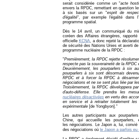
serait considérée comme un "
acte hosti
envers la RPDC, remettant en question le
à six basés sur un "
esprit de respe
d'égalité
", par exemple
l'égalité dans 
programme spatial.
Dès le 14 avril, un communiqué du min
coréen des Affaires étrangères, rapporté
officielle
KCNA
, a donc rejeté la déclarati
de sécurité des Nations Unies et averti de 
programme nucléaire
de la RPDC :
"
Premièrement, la RPDC rejette résolument
respecte pas la souveraineté de la RPDC et
Deuxièmement, les pourparlers à six au
pourparlers à six sont désormais devenus
RPDC et à forcer la RPDC à désarmer 
négociations et ne se sent plus liée par le
Troisièmement, la RPDC développera par
d'auto-défense. Elle prendra les mesu
nucléaires désactivées
en vertu des accor
en service et à retraiter totalement le
expérimentale
[de Yongbyon]."
Les autres participants aux pourparle
Chine, qui accueille les pourparler
les négociations. Le Japon a, lui, convié 
des négociations
où
le Japon a parfois eu
La RPDC a également décidé d'arrêter s