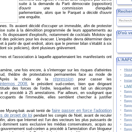
suite à la demande du Parti démocrate (opposition)
d'ouvrir une commission d'enquête
Reche
parlementaire, alors que le Parquet a décidé d'ouvrir
une enquête.
onnes. Ils avaient décidé d'occuper un immeuble, afin de protester
omise suite à la démolition programmée de leurs appartements au
D'où v
ne. Ils disposaient d'explosifs, notamment de cocktails Molotov qui
t des policiers pour les évacuer. L'enquête devra déterminer dans
t à partir de quel endroit, alors que le premier bilan s'établit à six
dont six policiers), dont plusieurs grièvement.
imes et l'association à laquelle appartenaient les manifestants ont
L'AAFC
Histo
mène, une fois encore, à s'interroger sur les risques d'atteintes
Sud, théâtre de protestations permanentes face au mode de
Statu
répression
. Après le choix de la
pour casser les
Insta
rintemps 2008
, le président sud-coréen, bien que dirigeant
L'AAF
'attitude des forces de l'ordre, lesquelles ont fait un décompte
Rappo
e et procédé à 25 arrestations. Par ailleurs, en soulignant que
Rappo
cupants de l'immeuble, elles semblent chercher à justifier
Rappo
Rappo
faire passer en force l'adoption
Rappo
n Lee Myung-bak avait tenté de
s de projet de loi
Rappo
pendant les congés de Noël, avant de reculer
nfin, alors que Internet est l'un des vecteurs les plus puissants de
Rappo
où dominent sans exclusive les médias conservateurs, acquis au
Rappo
e gouvernement sud-coréen a procédé à l'arrestation d'un blogueur
Rappo