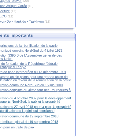
age du "Sewol"
(20)
ions Afrique-Corée
(18)
tecture
(17)
RECO
(12)
won-Do - Hapkido - Taekkyon
(12)
nts importants
principes de la réunification de la patrie
niqué conjoint Nord-Sud du 4 juillet 1972
ution 3390 B de l'Assemblée générale des
ns Unies
t de fondation de la République fédérale
ratique du Koryo
d de base intercoréen du 13 décembre 1991
amme en dix points pour une grande union de
la nation en faveur de la réunification de la patrie
ration commune Nord-Sud du 15 juin 2000
ration conjointe du 4ème tour des Pourparlers à
ration du 4 octobre 2007 pour le développement
apports Nord-Sud, la paix et la prospérité
ration du 27 avril 2018 pour la paix, la prospérité
 réunification de la péninsule coréenne
aration commune du 19 septembre 2018
d militaire global du 19 septembre 2018
ion pour un traité de paix