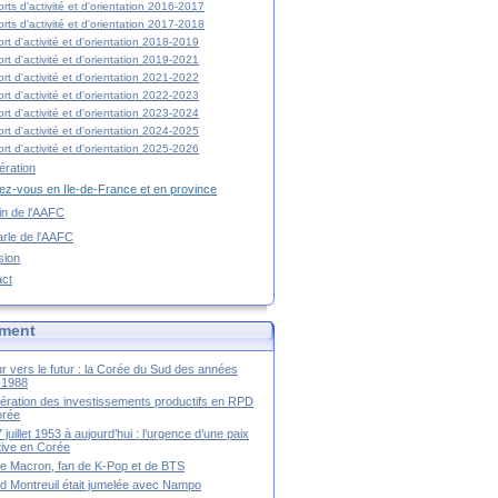
rts d'activité et d'orientation 2016-2017
rts d'activité et d'orientation 2017-2018
rt d'activité et d'orientation 2018-2019
rt d'activité et d'orientation 2019-2021
rt d'activité et d'orientation 2021-2022
rt d'activité et d'orientation 2022-2023
rt d'activité et d'orientation 2023-2024
rt d'activité et d'orientation 2024-2025
rt d'activité et d'orientation 2025-2026
ration
z-vous en Ile-de-France et en province
tin de l'AAFC
rle de l'AAFC
sion
act
ment
r vers le futur : la Corée du Sud des années
-1988
ération des investissements productifs en RPD
orée
 juillet 1953 à aujourd’hui : l’urgence d’une paix
itive en Corée
tte Macron, fan de K-Pop et de BTS
 Montreuil était jumelée avec Nampo