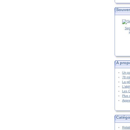
Souven
Sep
A prop
Un pa
78 mi
La gé
L'alp
Les 
Plus 
Appre
Catégo
Relat