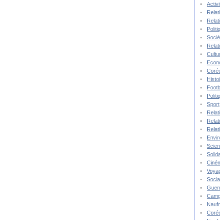
Activ
Relat
Relat
Polit
Socié
Relat
Cultu
Econ
Corée
Histo
Footb
Polit
Sport
Relat
Relat
Relat
Envi
Scie
Solida
Ciné
Voya
Socia
Guer
Camp
Nauf
Corée