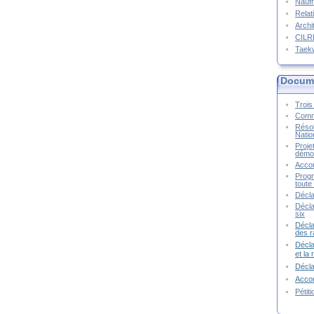
Naufr
Relat
Archi
CIL
Taek
Docume
Trois 
Commu
Résol
Natio
Proje
démoc
Accor
Progr
toute 
Décla
Décla
six
Décla
des r
Décla
et la
Décl
Accor
Pétit