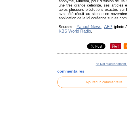
anonyme, Minerva, pour diffusion de "
fau
une très grande célébrité, ses articles 
après plusieurs prédictions exactes sur 
avait été réduit au silence en novembre 
application de la loi coréenne sur les co
Yahoo! News
AFP
Sources :
,
(photo A
KBS World Radio
.
<< Net ralentissement 
commentaires
Ajouter un commentaire