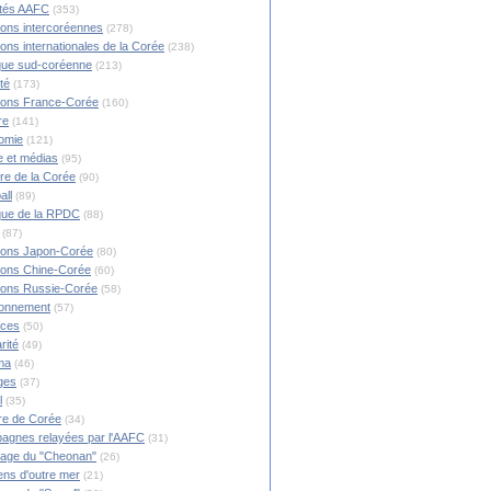
ités AAFC
(353)
ions intercoréennes
(278)
ions internationales de la Corée
(238)
ique sud-coréenne
(213)
té
(173)
ions France-Corée
(160)
re
(141)
omie
(121)
 et médias
(95)
ire de la Corée
(90)
all
(89)
ique de la RPDC
(88)
(87)
ions Japon-Corée
(80)
ions Chine-Corée
(60)
ions Russie-Corée
(58)
ronnement
(57)
nces
(50)
rité
(49)
ma
(46)
ges
(37)
l
(35)
re de Corée
(34)
agnes relayées par l'AAFC
(31)
rage du "Cheonan"
(26)
ns d'outre mer
(21)