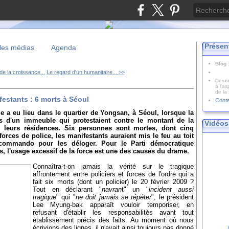
Présen
les médias
Agenda
Blog
de la croissance...
Le regard d'un humanitaire... >>
Descr
à l'as
de la
festants : 6 morts à Séoul
Cont
ue a eu lieu dans le quartier de Yongsan, à Séoul, lorsque la
s d'un immeuble qui protestaient contre le montant de la
Vidéos
 leurs résidences. Six personnes sont mortes, dont cinq
forces de police, les manifestants auraient mis le feu au toit
 commando pour les déloger. Pour le Parti démocratique
es, l'usage excessif de la force est une des causes du drame.
Connaîtra-t-on jamais la vérité sur le tragique
affrontement entre policiers et forces de l'ordre qui a
fait six morts (dont un policier) le 20 février 2009 ?
Tout en déclarant "
navran
t" un "
incident aussi
tragique
" qui "
ne doit jamais se répéter
", le président
Lee Myung-bak apparaît vouloir temporiser, en
refusant d'établir les responsabilités avant tout
établissement précis des faits. Au moment où nous
écrivions des lignes, il n'avait ainsi toujours pas donné