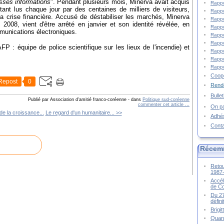
sses informations
". Pendant plusieurs mois, Minerva avait acquis
Rappo
étant lus chaque jour par des centaines de milliers de visiteurs,
Rappo
la crise financière. Accusé de déstabiliser les marchés, Minerva
Rappo
2008, vient d'être arrêté en janvier et son identité révélée, en
Rappo
mmunications électroniques.
Rappo
Rappo
FP : équipe de police scientifique sur les lieux de l'incendie) et
Rappo
Rappo
Rappo
Coopé
Repost
0
Rende
Bulle
Publié par Association d'amitié franco-coréenne
-
dans
Politique sud-coréenne
commenter cet article
…
On pa
de la croissance...
Le regard d'un humanitaire... >>
Adhé
Cont
Récem
Retou
1987
Accél
de C
Du 27
défin
Brigi
Quand