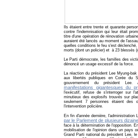
Ils étaient entre trente et quarante pers
contre l'indemnisation qui leur était pr
titre d'une opération de rénovation urbai
auraient été lancés au moment de l'assau
quelles conditions le feu s'est déclenché, e
morts (dont un policier) et à 23 blessés (
Le Parti démocrate, les familles des vict
dénoncé un usage excessif de la force.
La réaction du président Lee Myung-bak a
aux libertés publiques en Corée du 
gouvernement du président Lee
manifestations gigantesques du p
l'exécutif, refuse de s'interroger sur l
minutieux des explosifs trouvés sur plac
seulement 7 personnes étaient des oc
l'intervention policière.
En fin d'année dernière, l'administratio
par le Parlement de plusieurs dizaine
face à la détermination de l'opposition. E
mobilisation de l'opinion dans un pays 
Grand Parti national du président Lee, l