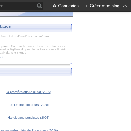
Connexion
+
Créer mon blog
tation
: Association d'amitié franco-coréenne
iption
: Soutenir la paix en Corée, conformément
piration légitime du peuple coréen et dans l’intérêt
 paix dans le monde
act
La première affaire d'État (2026)
Les femmes docteurs (2026)
Handicapés pongistes (2026)
Les nouvelles cités de Pyongyang (2026)