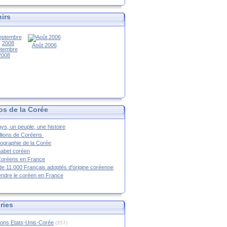
irs
Août 2006
tembre
2008
os de la Corée
ys, un peuple, une histoire
llions de Coréens
ographie de la Corée
habet coréen
Coréens en France
de 11.000 Français adoptés d'origine coréenne
ndre le coréen en France
ries
ions Etats-Unis-Corée
(357)