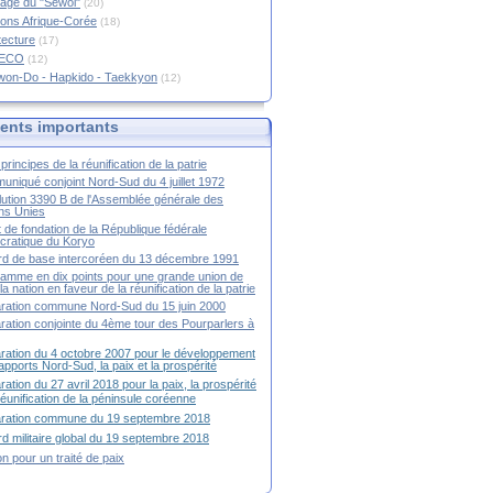
age du "Sewol"
(20)
ions Afrique-Corée
(18)
tecture
(17)
RECO
(12)
won-Do - Hapkido - Taekkyon
(12)
nts importants
principes de la réunification de la patrie
niqué conjoint Nord-Sud du 4 juillet 1972
ution 3390 B de l'Assemblée générale des
ns Unies
t de fondation de la République fédérale
ratique du Koryo
d de base intercoréen du 13 décembre 1991
amme en dix points pour une grande union de
la nation en faveur de la réunification de la patrie
ration commune Nord-Sud du 15 juin 2000
ration conjointe du 4ème tour des Pourparlers à
ration du 4 octobre 2007 pour le développement
apports Nord-Sud, la paix et la prospérité
ration du 27 avril 2018 pour la paix, la prospérité
 réunification de la péninsule coréenne
aration commune du 19 septembre 2018
d militaire global du 19 septembre 2018
ion pour un traité de paix