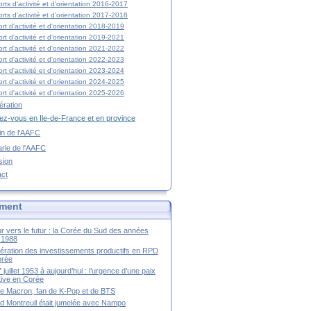
rts d'activité et d'orientation 2016-2017
rts d'activité et d'orientation 2017-2018
rt d'activité et d'orientation 2018-2019
rt d'activité et d'orientation 2019-2021
rt d'activité et d'orientation 2021-2022
rt d'activité et d'orientation 2022-2023
rt d'activité et d'orientation 2023-2024
rt d'activité et d'orientation 2024-2025
rt d'activité et d'orientation 2025-2026
ration
z-vous en Ile-de-France et en province
tin de l'AAFC
rle de l'AAFC
sion
act
ment
r vers le futur : la Corée du Sud des années
-1988
ération des investissements productifs en RPD
orée
 juillet 1953 à aujourd’hui : l’urgence d’une paix
itive en Corée
tte Macron, fan de K-Pop et de BTS
 Montreuil était jumelée avec Nampo