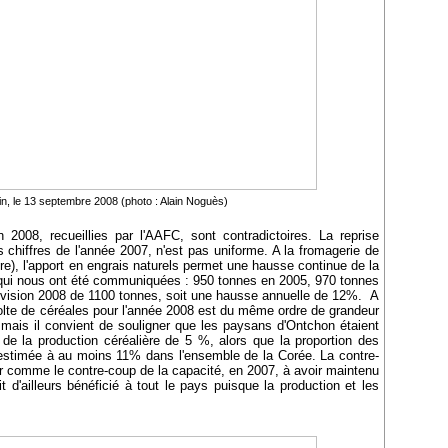
n, le 13 septembre 2008 (photo : Alain Noguès)
2008, recueillies par l'AAFC, sont contradictoires. La reprise
 chiffres de l'année 2007, n'est pas uniforme. A la fromagerie de
e), l'apport en engrais naturels permet une hausse continue de la
 qui nous ont été communiquées : 950 tonnes en 2005, 970 tonnes
évision 2008 de 1100 tonnes, soit une hausse annuelle de 12%. A
colte de céréales pour l'année 2008 est du même ordre de grandeur
mais il convient de souligner que les paysans d'Ontchon étaient
 de la production céréalière de 5 %, alors que la proportion des
it estimée à au moins 11% dans l'ensemble de la Corée. La contre-
r comme le contre-coup de la capacité, en 2007, à avoir maintenu
t d'ailleurs bénéficié à tout le pays puisque la production et les