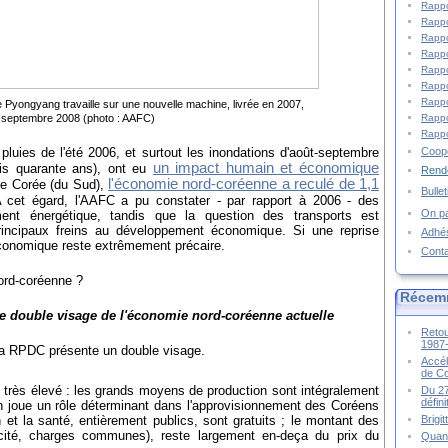
Rappo
Rappo
Rappo
Rappo
Rappo
Rappo
Rappo
de Pyongyang travaille sur une nouvelle machine, livrée en 2007,
Rappo
 septembre 2008 (photo : AAFC)
Rappo
Coopé
 pluies de l'été 2006, et surtout les inondations d'août-septembre
un impact humain et économique
is quarante ans), ont eu
Rende
l'économie nord-coréenne a reculé de 1,1
de Corée (du Sud),
Bulle
A cet égard, l'AAFC a pu constater - par rapport à 2006 - des
On pa
ment énergétique, tandis que la question des transports est
rincipaux freins au développement économique. Si une reprise
Adhé
économique reste extrêmement précaire.
Cont
nord-coréenne ?
Récem
e double visage de l'économie nord-coréenne actuelle
Retou
1987
la RPDC présente un double visage.
Accél
de C
te très élevé : les grands moyens de production sont intégralement
Du 27
défin
ion joue un rôle déterminant dans l'approvisionnement des Coréens
Brigi
 et la santé, entièrement publics, sont gratuits ; le montant des
ricité, charges communes), reste largement en-deça du prix du
Quand