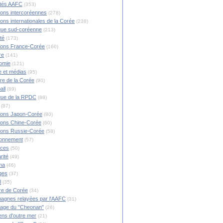
ités AAFC
(353)
ions intercoréennes
(278)
ions internationales de la Corée
(238)
ique sud-coréenne
(213)
té
(173)
ions France-Corée
(160)
re
(141)
omie
(121)
 et médias
(95)
ire de la Corée
(90)
all
(89)
ique de la RPDC
(88)
(87)
ions Japon-Corée
(80)
ions Chine-Corée
(60)
ions Russie-Corée
(58)
ronnement
(57)
nces
(50)
rité
(49)
ma
(46)
ges
(37)
l
(35)
re de Corée
(34)
agnes relayées par l'AAFC
(31)
rage du "Cheonan"
(26)
ns d'outre mer
(21)