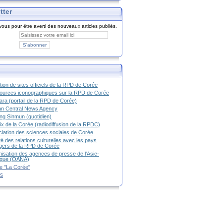
tter
ous pour être averti des nouveaux articles publiés.
tion de sites officiels de la RPD de Corée
urces iconographiques sur la RPD de Corée
ra (portail de la RPD de Corée)
an Central News Agency
g Sinmun (quotidien)
ix de la Corée (radiodiffusion de la RPDC)
iation des sciences sociales de Corée
é des relations culturelles avec les pays
g
ers de la RPD de Corée
isation des agences de presse de l'Asie-
ique (OANA)
e "La Corée"
es