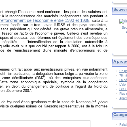
Souven
nt changé l'économie nord-coréenne : les prix et les salaires ont
ent à la reconnaissance des marchés indépendants nés pendant la
l'effondrement de l'économie entre 1990 et 1998
, suite à la
ement fondés sur le troc - avec l'URSS et des pays socialistes,
Sep
sans précédent qui ont généré une grave prénurie alimentaire, a
t l'essor
de facto
de l'économie privée. Celle-ci s'est révélée un
miques et sociaux. Les réformes ont également des conséquences
inégalités : l'intensification de la circulation automobile à
'elle avait plus que doublé par rapport à 2006, est à la fois un
ice de l'enrichissement d'une minorité d'entrepreneurs et de
A prop
éennes ont fait appel aux investisseurs privés, en vue notamment
Un pa
ctif. En particulier, la délégation franco-belge a pu visiter la zone
78 mi
a zone démilitarisée (DMZ), où des entreprises sud-coréennes
La gé
 Cette zone économique spéciale, symbole de la coopération
L'alp
er, en dépit du changement de politique à l'égard du Nord du
Les 
u en décembre 2007.
Plus 
Appre
le de Hyundai Asan gestionnaire de la zone de Kaesong
(cf. photo
a visité quelques usines de Kaesong représentatives de la montée
Catégo
Relat