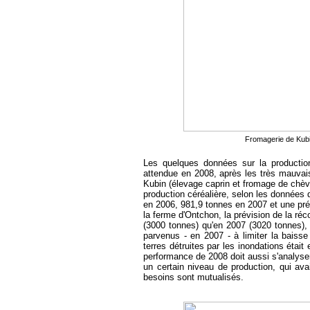
Fromagerie de Kubi
Les quelques données sur la production 
attendue en 2008, après les très mauvais
Kubin (élevage caprin et fromage de chèvr
production céréalière, selon les données
en 2006, 981,9 tonnes en 2007 et une pr
la ferme d'Ontchon, la prévision de la ré
(3000 tonnes) qu'en 2007 (3020 tonnes), 
parvenus - en 2007 - à limiter la baisse
terres détruites par les inondations éta
performance de 2008 doit aussi s'analyse
un certain niveau de production, qui avai
besoins sont mutualisés.