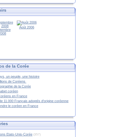
irs
Août 2006
tembre
2008
os de la Corée
ys, un peuple, une histoire
llions de Coréens
ographie de la Corée
habet coréen
Coréens en France
de 11.000 Français adoptés d'origine coréenne
ndre le coréen en France
ries
ions Etats-Unis-Corée
(357)