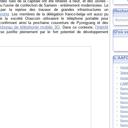
es rues de la capitale ont été refaites à neuf, et des usines -
u l'usine de confection de Sariwon - entièrement modernisées. Le
par la reprise des travaux de grandes infrastructures un
Reche
gyong
. Les membres de la délégation franco-belge ont aussi pu
e la société Orascom utilisaient le téléphone portable pour
onfirmant ainsi la prochaine couverture de Pyongyang et des
réseau de téléphonie mobile 3G
l'intérêt
. Dans ce contexte,
D'où v
e justifie pleinement par le fort potentiel de développement
L'AAFC
Histo
Statu
Insta
L'AAF
Rappo
Rappo
Rappo
Rappo
Rappo
Rappo
Rappo
Rappo
Rappo