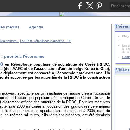
Présen
les médias
Agenda
Blog
 du nombre...
La RPDC rétablit ses capacités... >>
Descr
à l'as
de la
 priorité à l'économie
Cont
08
en République populaire démocratique de Corée (RPDC,
 (de l'AAFC et de l'association d'amitié belge Korea-is-One),
Vidéos
ce déplacement est consacré à l'économie nord-coréenne. Un
iorité accordée par les autorités de la RPDC à la construction
e du nouveau spectacle de gymnastique de masse créé à l'occasion
ion de la République populaire démocratique de Corée. De fait, le
if clairement affiché des autorités de la RPDC, Pour les membres
septembre 2008 en Corée à l'occasion des grandioses cérémonies
re, le changement était spectaculaire par rapport à 2005, date du
 : les thèmes militaires, s'ils restaient présents, ont été dominés