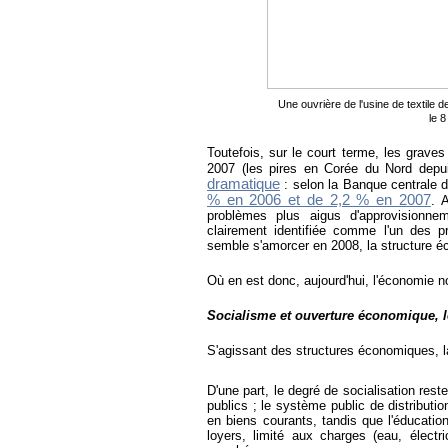
Une ouvrière de l'usine de textile 
le 8
Toutefois, sur le court terme, les graves
2007 (les pires en Corée du Nord depu
dramatique
: selon la Banque centrale 
% en 2006 et de 2,2 % en 2007
. 
problèmes plus aigus d'approvisionne
clairement identifiée comme l'un des p
semble s'amorcer en 2008, la structure 
Où en est donc, aujourd'hui, l'économie 
Socialisme et ouverture économique, l
S'agissant des structures économiques, 
D'une part, le degré de socialisation res
publics ; le système public de distribut
en biens courants, tandis que l'éducation
loyers, limité aux charges (eau, élect