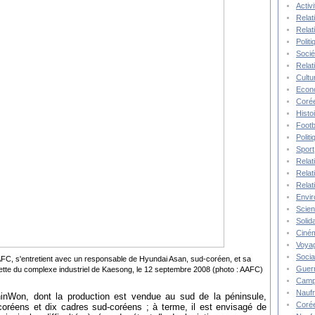
Activ
Relat
Relat
Polit
Socié
Relat
Cultu
Econ
Corée
Histo
Footb
Polit
Sport
Relat
Relat
Relat
Envi
Scie
Solida
Ciné
Voya
Socia
AFC, s'entretient avec un responsable de Hyundai Asan, sud-coréen, et sa
Guer
ette du complexe industriel de Kaesong, le 12 septembre 2008 (photo : AAFC)
Camp
Nauf
hinWon, dont la production est vendue au sud de la péninsule,
Corée
coréens et dix cadres sud-coréens ; à terme, il est envisagé de