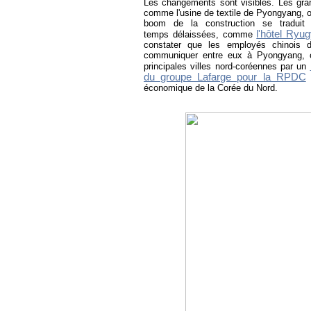
Les changements sont visibles. Les grand
comme l'usine de textile de Pyongyang, o
boom de la construction se traduit 
l'hôtel Ryu
temps délaissées, comme
constater que les employés chinois d
communiquer entre eux à Pyongyang, c
principales villes nord-coréennes par un
du groupe Lafarge pour la RPDC
s
économique de la Corée du Nord.