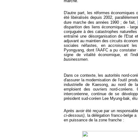
marché.
D'autre part, les réformes économiques o
été libéralisés depuis 2002, parallèlem
dure marche des années 1990 ; de fait,
disparition des liens économiques - larg
conjuguée à des catastrophes naturelles 
entraîné une désorganisation de l'Etat e
adjuvant au maintien des circuits écono
sociales néfastes, en accroissant les 
Pyongyang, dont l'AAFC a pu constater qu
signe de vitalité économique, et l'ind
businessmen
.
Dans ce contexte, les autorités nord-cor
d'assurer la modernisation de l'outil produ
industrielle de Kaesong, au nord de l
emploient des ouvriers nord-coréens.
intercoréenne, continue de se développ
président sud-coréen Lee Myung-bak, él
Après avoir été reçue par un responsab
ci-dessous)
, la délégation franco-belge 
en puissance de la zone franche :