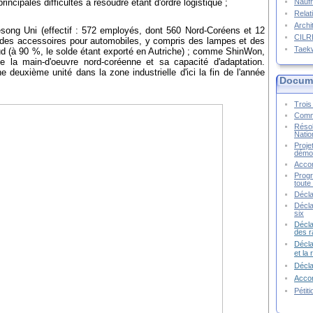
Naufr
rincipales difficultés à résoudre étant d'ordre logistique ;
Relat
Archi
aesong Uni (effectif : 572 employés, dont 560 Nord-Coréens et 12
CIL
 des accessoires pour automobiles, y compris des lampes et des
Taek
d (à 90 %, le solde étant exporté en Autriche) ; comme ShinWon,
e la main-d'oeuvre nord-coréenne et sa capacité d'adaptation.
 deuxième unité dans la zone industrielle d'ici la fin de l'année
Docume
Trois 
Commu
Résol
Natio
Proje
démoc
Accor
Progr
toute 
Décla
Décla
six
Décla
des r
Décla
et la
Décl
Accor
Pétit