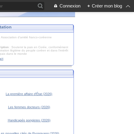
Connexion
+
Créer mon blog
tation
: Association d'amitié franco-coréenne
iption
: Soutenir la paix en Corée, conformément
piration légitime du peuple coréen et dans l’intérêt
 paix dans le monde
act
La première affaire d'État (2026)
Les femmes docteurs (2026)
Handicapés pongistes (2026)
Les nouvelles cités de Pyongyang (2026)