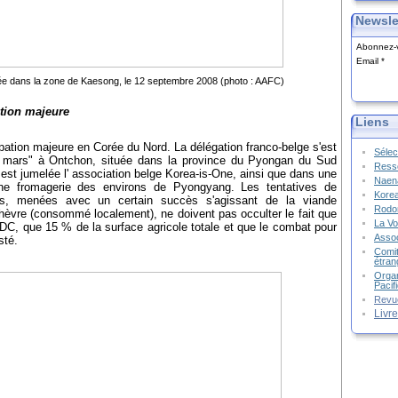
Newsle
Abonnez-v
Email
ée dans la zone de Kaesong, le 12 septembre 2008 (photo : AAFC)
ation majeure
Liens
pation majeure en Corée du Nord. La délégation franco-belge s'est
Sélec
3 mars" à Ontchon, située dans la province du Pyongan du Sud
Resso
e est jumelée l' association belge Korea-is-One, ainsi que dans une
Naena
une fromagerie des environs de Pyongyang. Les tentatives de
Kore
oles, menées avec un certain succès s'agissant de la viande
Rodon
hèvre (consommé localement), ne doivent pas occulter le fait que
La Vo
PDC, que 15 % de la surface agricole totale et que le combat pour
Assoc
isté.
Comit
étran
Organ
Pacif
Revu
Livr