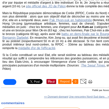
d'or par équipe et médaille d'argent à titre individuel. En tir, Jin Jong-ho a réu
site officiel des JO de Pékin
argent (10 m). Le
donne la liste complète des méda
Mais la République populaire démocratique de Corée (RPDC, Corée du Nord) n
non plus démérité : alors que son objectif était de décrocher au moins une m
Pak Hyon-suk en haltérophilie
d'or, elle en a remporté deux, avec
(femmes, 63 
Hong Un-jong (gymnastique artistique, femmes, saut de cheval). S'ajoutent
médailles en judo : chez les femmes, une d'argent pour
An Kum-ae
(catégorie 
et une en bronze pour Won Ok-im (63 kg) ; chez les hommes, Pak Chol-min a d
battu en demi-finale par le Bourg
le bronze (catégorie 66 kg), après avoir été
Benjamin Darbelet
. En revanche, Kim Jong-su, qui avait fini deuxième et trois
tir au pistolet (respectivement 50 m et 10 m) a été déclassé. Si l'on tient co
produit intérieur brut nord-coréen, la RPDC - 33ème au tableau des médai
médaille d'or de l'efficacité
remporte la
.
Si la Corée constituait un seul Etat, elle serait sixième au tableau des médail
résultat qui suffit à comprendre les réticences des grandes puissances, et en 
lieu des Etats-Unis, à encourager l'émergence d'une Corée unifiée, qui pou
The Seoul Times
principales puissances d'un monde multipolaire. (Sources :
, s
Pékin)
Repost
0
Publié par Assoc
<< Donnant-donnant
Une rencontre Nord-Sud dans... 
commentaires