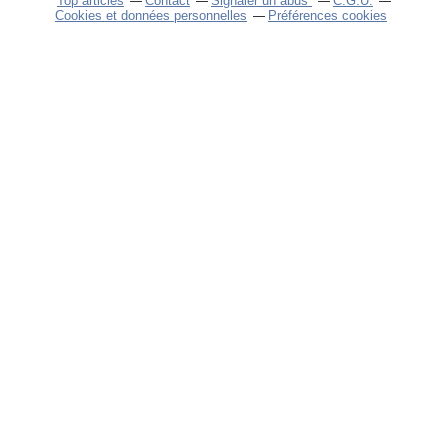
Top articles
Contact
Signaler un abus
C.G.U.
Cookies et données personnelles
Préférences cookies