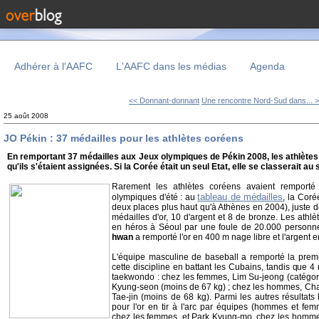
Adhérer à l'AAFC
L'AAFC dans les médias
Agenda
<< Donnant-donnant
Une rencontre Nord-Sud dans... 
25 août 2008
JO Pékin : 37 médailles pour les athlètes coréens
En remportant 37 médailles aux Jeux olympiques de Pékin 2008, les athlètes c
qu'ils s'étaient assignées. Si la Corée était un seul Etat, elle se classerait a
Rarement les athlètes coréens avaient remporté
tableau de médailles
olympiques d'été : au
, la Coré
deux places plus haut qu'à Athènes en 2004), juste 
médailles d'or, 10 d'argent et 8 de bronze. Les athlè
en héros à Séoul par une foule de 20.000 personn
hwan
a remporté l'or en 400 m nage libre et l'argent 
L'équipe masculine de baseball a remporté la premi
cette discipline en battant les Cubains, tandis que 4
taekwondo : chez les femmes, Lim Su-jeong (catégo
Kyung-seon (moins de 67 kg) ; chez les hommes, Cha
Tae-jin (moins de 68 kg). Parmi les autres résultats
pour l'or en tir à l'arc par équipes (hommes et fe
chez les femmes, et Park Kyung-mo, chez les hommes, 