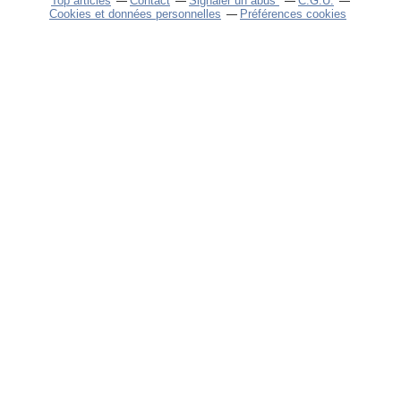
Top articles
Contact
Signaler un abus
C.G.U.
Cookies et données personnelles
Préférences cookies