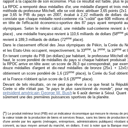
rapport à la capacité de son économie. Plus ce résultat est faible, plus le 
La RPDC a remporté deux médailles d'or, une médaille d'argent et trois méd
méthode du professeur Mitchell, elle se voit donc attribuer 3,65 points (2x1
par 3,65 le PIB du pays en 2007, évalué à 2,22 milliards de dollars d
constate que chaque médaille nord-coréenne n'a "coûté" que 608 millions d
en tête de l'efficacité économico-sportive des 87 pays ayant remporté 
olympiques. Selon le même calcul, une médaille sud-coréenne revient à 43
eme
place) , une médaille française revient à 110,6 milliards de dollars (58
pl
eme
revient à 189,3 milliards de dollars (72
place).
Dans le classement officiel des Jeux olympiques de Pékin, la Corée du No
eme
eme
eme
et les Etats-Unis occupent, respectivement, la 33
, la 7
, la 10
et l
En tenant compte du PIB (en dollars) par habitant, le professeur Mitchell obt
haut, le score pondéré de médailles du pays si chaque habitant produisait 
la RPDC arrive en tête avec un score de 39,3 qui correspondrait, par exemp
douze médailles d'argent et dix-neuf médailles de bronze (25x1 + 12x0
eme
obtiennent un score pondéré de 1,6 (15
place), la Corée du Sud obtient
eme
et la France n'obtient qu'un score de 0,6 (35
place).
Devant de tels résultats, on ne peut que rêver à ce que ferait la Républ
Corée si elle n'était pas
"
le pays le plus sanctionné du monde"
, pour re
président américain George W. Bush
le 6 août dernier à Séoul
. Quant 
sûrement une des premières puissances sportives de la planète.
(*)
Le produit intérieur brut (PIB) est un indicateur économique qui mesure le niveau de pr
la valeur totale de la production de biens et services finaux, sans les biens de production
d'une année par les agents (ménages, entreprises, administrations publiques) résidant sur
converti, au taux moyen annuel du marché, en dollars. Il est à noter que la Banque mondi