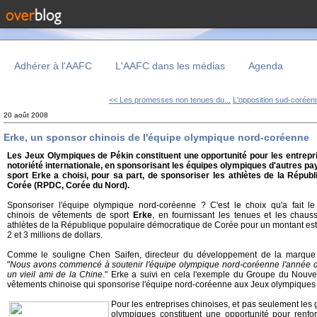
Adhérer à l'AAFC
L'AAFC dans les médias
Agenda
<< Les promesses non tenues du...
L'opposition sud-coréenn
20 août 2008
Erke, un sponsor chinois de l'équipe olympique nord-coréenne
Les Jeux Olympiques de Pékin constituent une opportunité pour les entrepri
notoriété internationale, en sponsorisant les équipes olympiques d'autres pa
sport Erke a choisi, pour sa part, de sponsoriser les athlètes de la Répub
Corée (RPDC, Corée du Nord).
Sponsoriser l'équipe olympique nord-coréenne ? C'est le choix qu'a fait le 
chinois de vêtements de sport
Erke
, en fournissant les tenues et les chaus
athlètes de la République populaire démocratique de Corée pour un montant est
2 et 3 millions de dollars.
Comme le souligne Chen Saifen, directeur du développement de la marque
"
Nous avons commencé à soutenir l'équipe olympique nord-coréenne l'année d
un vieil ami de la Chine
." Erke a suivi en cela l'exemple du Groupe du Nouve
vêtements chinoise qui sponsorise l'équipe nord-coréenne aux Jeux olympiques d
Pour les entreprises chinoises, et pas seulement les
olympiques constituent une opportunité pour renforc