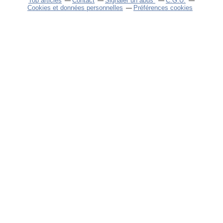
Top articles
Contact
Signaler un abus
C.G.U.
Cookies et données personnelles
Préférences cookies