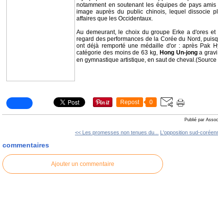
notamment en soutenant les équipes de pays amis
image auprès du public chinois, lequel dissocie plu
affaires que les Occidentaux.
Au demeurant, le choix du groupe Erke a d'ores et
regard des performances de la Corée du Nord, puis
ont déjà remporté une médaille d'or : après Pak H
catégorie des moins de 63 kg,
Hong Un-jong
a gravi
en gymnastique artistique, en saut de cheval.(Source
Repost
0
Publié par Assoc
<< Les promesses non tenues du...
L'opposition sud-coréenn
commentaires
Ajouter un commentaire