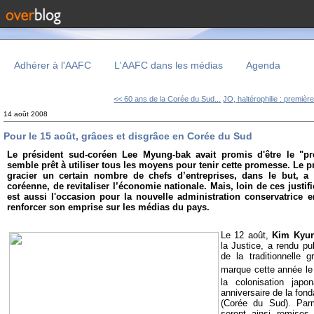
Adhérer à l'AAFC
L'AAFC dans les médias
Agenda
<< 60 ans de la Corée du Sud...
JO, haltérophilie : première
14 août 2008
Pour le 15 août, grâces et disgrâce en Corée du Sud
Le président sud-coréen Lee Myung-bak avait promis d'être le "pr
semble prêt à utiliser tous les moyens pour tenir cette promesse. Le p
gracier un certain nombre de chefs d’entreprises, dans le but, a
coréenne, de revitaliser l’économie nationale. Mais, loin de ces justifi
est aussi l'occasion pour la nouvelle administration conservatrice
renforcer son emprise sur les médias du pays.
Le 12 août,
Kim Kyu
la Justice, a rendu pub
de la traditionnelle 
marque cette année
le
la colonisation jap
anniversaire de la fon
(Corée du Sud). Pa
seront ainsi remises 