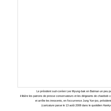
Le président sud-coréen Lee Myung-bak en Batman un peu part
il libère les patrons de presse conservateurs et les dirigeants de
chaebols
c
et
arrête les innocents, en l'occurrence Jung Yun-joo, présiden
(caricature parue le 13 août 2008 dans le quotidien
Hanky