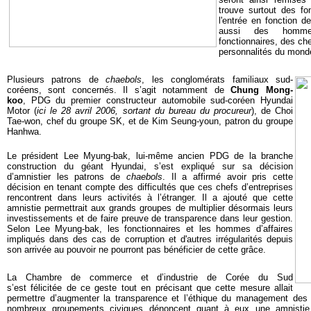
trouve surtout des
fo
l'entrée en fonction de
aussi des
h
omme
fonctionnaires, des ch
personnalités du mon
Plusieurs patrons de
chaebols
, les conglomérats familiaux sud-
coréens, sont concernés. Il s’agit notamment de
Chung Mong-
koo
, PDG du premier constructeur automobile sud-coréen Hyundai
Motor (
ici le 28 avril 2006, sortant du bureau du procureur
), de Choi
Tae-won, chef du groupe SK, et de Kim Seung-youn, patron du groupe
Hanhwa.
Le président Lee Myung-bak, lui-même ancien PDG de la branche
construction du géant Hyundai, s’est expliqué sur sa décision
d’amnistier les patrons de
chaebols
. Il a affirmé avoir pris cette
décision en tenant compte des difficultés que ces chefs d’entreprises
rencontrent dans leurs activités à l’étranger. Il a ajouté que cette
amnistie permettrait aux grands groupes de multiplier désormais leurs
investissements et de faire preuve de transparence dans leur gestion.
Selon Lee Myung-bak, les fonctionnaires et les hommes d’affaires
impliqués dans des cas de corruption et d'autres irrégularités depuis
son arrivée au pouvoir ne pourront pas bénéficier de cette grâce.
La Chambre de commerce et d’industrie de Corée du Sud
s’est félicitée de ce geste tout en précisant que cette mesure allait
permettre d’augmenter la transparence et l’éthique du management des e
nombreux groupements civiques dénoncent quant à eux une amnistie 