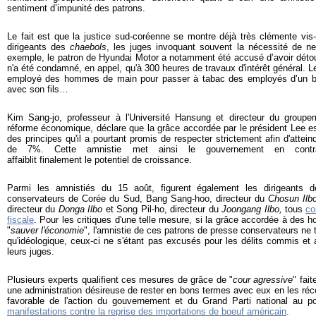
sentiment d’impunité des patrons.
Le fait est que la justice sud-coréenne se montre déjà très clémente vis
dirigeants des
chaebols
, les juges invoquant souvent la nécessité de ne
exemple, le patron de Hyundai Motor a notamment été accusé d’avoir détou
n'a été condamné, en appel, qu'à 300 heures de travaux d'intérêt général. Le
employé des hommes de main pour passer à tabac des employés d’un ba
avec son fils…
Kim Sang-jo, professeur à l'Université Hansung et directeur du groupem
réforme économique, déclare que la grâce accordée par le président Lee es
des principes qu'il a pourtant promis de respecter strictement afin d'atte
de 7%. Cette amnistie met ainsi le gouvernement en contra
affaiblit finalement le potentiel de croissance.
Parmi les amnistiés du 15 août, figurent également les dirigeants de
conservateurs de Corée du Sud, Bang Sang-hoo, directeur du
Chosun Ilb
directeur du
Donga Ilbo
et Song Pil-ho, directeur du
Joongang Ilbo
,
tous
co
fiscale
. Pour les critiques d'une telle mesure, si la grâce accordée à des 
"
sauver l'économie
", l'amnistie de ces patrons de presse conservateurs ne t
qu'idéologique, ceux-ci ne s'étant pas excusés pour les délits commis et
leurs juges.
Plusieurs experts qualifient ces mesures de grâce de "
cour agressive
" fai
une administration désireuse de rester en bons termes avec eux en les ré
favorable de l'action du gouvernement et du Grand Parti national au p
manifestations contre la reprise des importations de boeuf américain
.