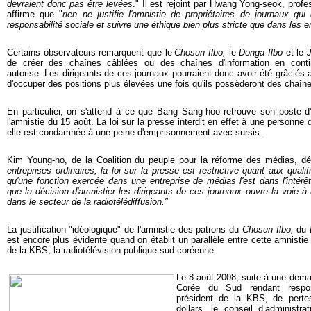
devraient donc pas être levées
." Il est rejoint par
Hwang Yong-seok,
profe
affirme que "
rien ne justifie l'amnistie de propriétaires de journaux qu
responsabilité sociale et suivre une éthique bien plus stricte que dans les e
Certains observateurs remarquent que le
Chosun Ilbo,
le
Donga Ilbo
et le
de créer des chaînes câblées ou des chaînes d'information en cont
autorise. Les dirigeants de ces journaux pourraient donc avoir été grâciés af
d'occuper des positions plus élevées une fois qu'ils possèderont des chaînes
En particulier, on s'attend à ce que Bang Sang-hoo retrouve son poste d
l'amnistie du 15 août. La loi sur la presse interdit en effet à une personne d
elle est condamnée à une peine d'emprisonnement avec sursis.
Kim Young-ho, de la Coalition du peuple pour la réforme des médias, dé
entreprises ordinaires, la loi sur la presse
est restrictive quant aux qualif
qu'une fonction exercée dans une entreprise de médias l'est dans l'intérê
que la décision d'amnistier les dirigeants de ces journaux ouvre la voie à
dans le secteur de la radiotélédiffusion."
La justification "idéologique" de l'amnistie des patrons du
Chosun Ilbo,
du
est encore plus évidente quand on établit un parallèle entre cette amnistie e
de la KBS, la radiotélévision publique sud-coréenne.
Le 8 août 2008, s
uite à une dem
Corée du Sud rendant respo
président de la KBS,
de perte
dollars, le conseil d’administ