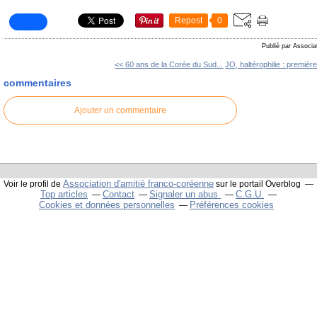
Repost
0
Publié par Associa
<< 60 ans de la Corée du Sud...
JO, haltérophilie : première
commentaires
Ajouter un commentaire
Association d'amitié franco-coréenne
Voir le profil de
sur le portail Overblog
Top articles
Contact
Signaler un abus
C.G.U.
Cookies et données personnelles
Préférences cookies