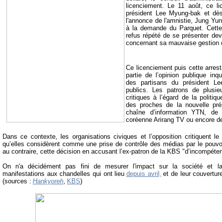
licenciement. Le 11 août, ce l
président Lee Myung-bak et dès
l'annonce de l'amnistie,
Jung Yun
à la demande du Parquet. Cette 
refus répété de se présenter dev
concernant sa mauvaise gestion 
Ce licenciement puis cette arrest
partie de l’opinion publique inq
des partisans du président L
publics. Les patrons de plusie
critiques à l’égard de la politi
des proches de la nouvelle pré
chaîne d’information YTN, de 
coréenne Arirang TV ou encore de l
Dans ce contexte, les organisations civiques et l’opposition critiquent l
qu’elles considèrent comme une prise de contrôle des médias par le pouvoir
au contraire, cette décision en accusant l’ex-patron de la KBS "d’incompéte
On n'a décidément pas fini de mesurer l'impact sur la société et la
manifestations aux chandelles qui ont lieu
depuis avril,
et de leur couvertur
(sources :
Hankyoreh
,
KBS
)