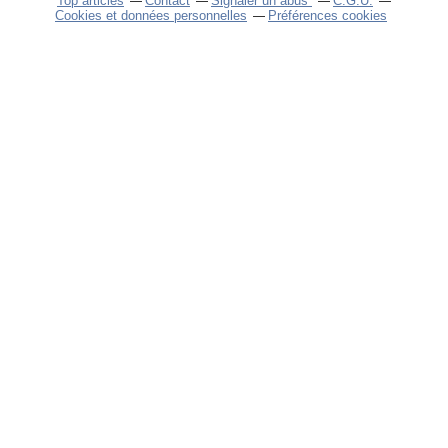
Top articles
Contact
Signaler un abus
C.G.U.
Cookies et données personnelles
Préférences cookies