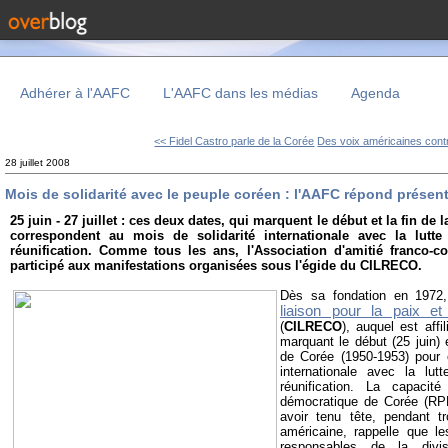
Adhérer à l'AAFC
L'AAFC dans les médias
Agenda
<< Fidel Castro parle de la Corée
Des voix américaines contr
28 juillet 2008
Mois de solidarité avec le peuple coréen : l'AAFC répond présen
25 juin - 27 juillet : ces deux dates, qui marquent le début et la fin de 
correspondent au mois de solidarité internationale avec la lut
réunification. Comme tous les ans, l'Association d'amitié franco-
participé aux manifestations organisées sous l'égide du CILRECO.
Dès sa fondation en 1972
liaison pour la paix et
(
CILRECO
), auquel est affi
marquant le début (25 juin) et
de Corée (1950-1953) pour o
internationale avec la lu
réunification. La capacit
démocratique de Corée (RP
avoir tenu tête, pendant t
américaine, rappelle que l
responsables de la divi