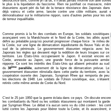
destructrice dont, comme je l’ai dit, il n’avait jamais informé son allié sovié
le plus à la liquidation du fascisme. Rien ne justifiait ce massacre, mê
étasuniens ayant péri du fait de la tenace résistance des Japonais dans 
déjà vaincu et cette arme, lancée contre une cible militaire, aurait
démoralisateur sur le militarisme nippon, sans d’autres pertes pour les so
de terreur inqualifiable.
Comme promis à la fin des combats en Europe, les soldats soviétiques
avançaient vers la Mandchourie et le Nord de la Corée, les alliés ayant
défini au préalable jusqu’où pourrait progresser chaque force : le milieu de
la Corée, sur une ligne de démarcation équidistante du fleuve Yalu et du
sud de la péninsule. Le gouvernement étasunien négocia avec les
Japonais les règles qui devaient régir la reddition de leurs troupes sur ce
territoire. Les Etats-Unis occuperaient le Japon. Il existait encore en
Corée, annexée au Japon, une grande force de la puissante armée
nippone. Ce sont les intérêts des Etats-Unis qui allaient prévaloir au sud
ème
du
38
parallèle
, autrement dit la ligne de démarcation prévue. Le
gouvernement étasunien réinstalla dans cette partie du territoire, avec la
coopération ouverte des Japonais, Syngman Rhee qui remporta de peu
les élections de 1948. Les soldats de l’Union soviétique, eux, s’étaient
retirés cette même année de Corée du Nord.
C’est le 25 juin 1950 que la guerre éclata dans ce pays. On discute encore p
les combattants du Nord ou les soldats étasuniens qui montaient la garde
par Syngman Rhee. Le débat n’a aucun sens vu du côté coréen : les comb
lutté contre les Japonais pour libérer toute la Corée, et ils avancèrent, i