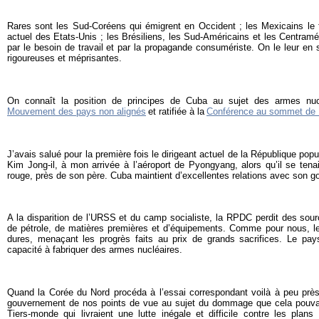
Rares sont les Sud-Coréens qui émigrent en Occident ; les Mexicains le f
actuel des Etats-Unis ; les Brésiliens, les Sud-Américains et les Centramé
par le besoin de travail et par la propagande consumériste. On le leur en 
rigoureuses et méprisantes.
On connaît la position de principes de Cuba au sujet des armes nuc
Mouvement des pays non alignés
et ratifiée à la
Conférence au sommet de
J’avais salué pour la première fois le dirigeant actuel de la République pop
Kim Jong-il, à mon arrivée à l’aéroport de Pyongyang, alors qu’il se tena
rouge, près de son père. Cuba maintient d’excellentes relations avec son 
A la disparition de l’URSS et du camp socialiste, la RPDC perdit des sou
de pétrole, de matières premières et d’équipements. Comme pour nous, l
dures, menaçant les progrès faits au prix de grands sacrifices. Le pays
capacité à fabriquer des armes nucléaires.
Quand la Corée du Nord procéda à l’essai correspondant voilà à peu prè
gouvernement de nos points de vue au sujet du dommage que cela pouva
Tiers-monde qui livraient une lutte inégale et difficile contre les plan