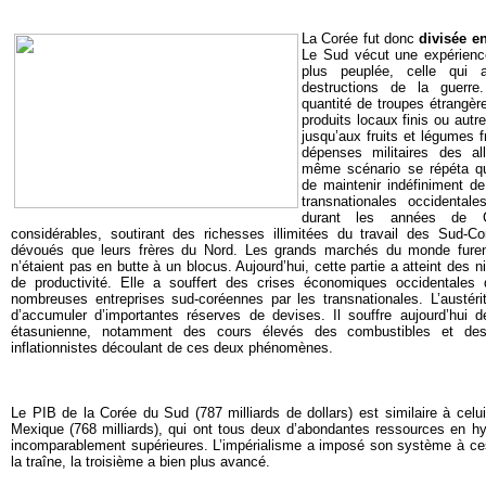
La Corée fut donc
divisée e
Le Sud vécut une expérience 
plus peuplée, celle qui 
destructions de la guerr
quantité de troupes étrangèr
produits locaux finis ou autre
jusqu’aux fruits et légumes 
dépenses militaires des al
même scénario se répéta qu
de maintenir indéfiniment de
transnationales occidentale
durant les années de 
considérables, soutirant des richesses illimitées du travail des Sud-Co
dévoués que leurs frères du Nord. Les grands marchés du monde furent 
n’étaient pas en butte à un blocus. Aujourd’hui, cette partie a atteint des 
de productivité. Elle a souffert des crises économiques occidentales 
nombreuses entreprises sud-coréennes par les transnationales. L’austéri
d’accumuler d’importantes réserves de devises. Il souffre aujourd’hui 
étasunienne, notamment des cours élevés des combustibles et des
inflationnistes découlant de ces deux phénomènes.
Le PIB de la Corée du Sud (787 milliards de dollars) est similaire à celui
Mexique (768 milliards), qui ont tous deux d’abondantes ressources en hy
incomparablement supérieures. L’impérialisme a imposé son système à ces
la traîne, la troisième a bien plus avancé.