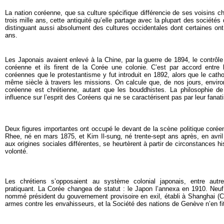
La nation coréenne, que sa culture spécifique différencie de ses voisins ch
trois mille ans, cette antiquité qu’elle partage avec la plupart des sociétés
distinguant aussi absolument des cultures occidentales dont certaines on
ans.
Les Japonais avaient enlevé à la Chine, par la guerre de 1894, le contrôle 
coréenne et ils firent de la Corée une colonie. C’est par accord entre l
coréennes que le protestantisme y fut introduit en 1892, alors que le cath
même siècle à travers les missions. On calcule que, de nos jours, environ
coréenne est chrétienne, autant que les bouddhistes. La philosophie d
influence sur l’esprit des Coréens qui ne se caractérisent pas par leur fanat
Deux figures importantes ont occupé le devant de la scène politique coré
Rhee, né en mars 1875, et Kim Il-sung, né trente-sept ans après, en avri
aux origines sociales différentes, se heurtèrent à partir de circonstances h
volonté.
Les chrétiens s’opposaient au système colonial japonais, entre aut
pratiquant. La Corée changea de statut : le Japon l’annexa en 1910. Ne
nommé président du gouvernement provisoire en exil, établi à Shanghai (Ch
armes contre les envahisseurs, et la Société des nations de Genève n’en fi