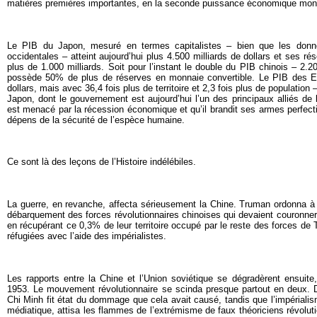
matières premières importantes, en la seconde puissance économique mon
Le PIB du Japon, mesuré en termes capitalistes – bien que les donné
occidentales – atteint aujourd’hui plus 4.500 milliards de dollars et ses ré
plus de 1.000 milliards. Soit pour l’instant le double du PIB chinois – 2.2
possède 50% de plus de réserves en monnaie convertible. Le PIB des Et
dollars, mais avec 36,4 fois plus de territoire et 2,3 fois plus de population –
Japon, dont le gouvernement est aujourd’hui l’un des principaux alliés de l
est menacé par la récession économique et qu’il brandit ses armes perfec
dépens de la sécurité de l’espèce humaine.
Ce sont là des leçons de l’Histoire indélébiles.
La guerre, en revanche, affecta sérieusement la Chine. Truman ordonna à 
débarquement des forces révolutionnaires chinoises qui devaient couronner l
en récupérant ce 0,3% de leur territoire occupé par le reste des forces de
réfugiées avec l’aide des impérialistes.
Les rapports entre la Chine et l’Union soviétique se dégradèrent ensuite
1953. Le mouvement révolutionnaire se scinda presque partout en deux.
Chi Minh fit état du dommage que cela avait causé, tandis que l’impérialis
médiatique, attisa les flammes de l’extrémisme de faux théoriciens révoluti