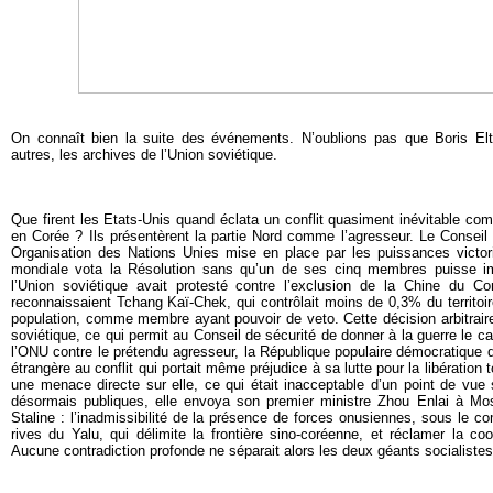
On connaît bien la suite des événements. N’oublions pas que Boris Elt
autres, les archives de l’Union soviétique.
Que firent les Etats-Unis quand éclata un conflit quasiment inévitable c
en Corée ? Ils présentèrent la partie Nord comme l’agresseur. Le Conseil 
Organisation des Nations Unies mise en place par les puissances victo
mondiale vota la Résolution sans qu’un de ses cinq membres puisse i
l’Union soviétique avait protesté contre l’exclusion de la Chine du C
reconnaissaient Tchang Kaï-Chek, qui contrôlait moins de 0,3% du territoi
population, comme membre ayant pouvoir de veto. Cette décision arbitrair
soviétique, ce qui permit au Conseil de sécurité de donner à la guerre le car
l’ONU contre le prétendu agresseur, la République populaire démocratique
étrangère au conflit qui portait même préjudice à sa lutte pour la libération to
une menace directe sur elle, ce qui était inacceptable d’un point de vue
désormais publiques, elle envoya son premier ministre Zhou Enlai à M
Staline : l’inadmissibilité de la présence de forces onusiennes, sous le
rives du Yalu, qui délimite la frontière sino-coréenne, et réclamer la coo
Aucune contradiction profonde ne séparait alors les deux géants socialistes