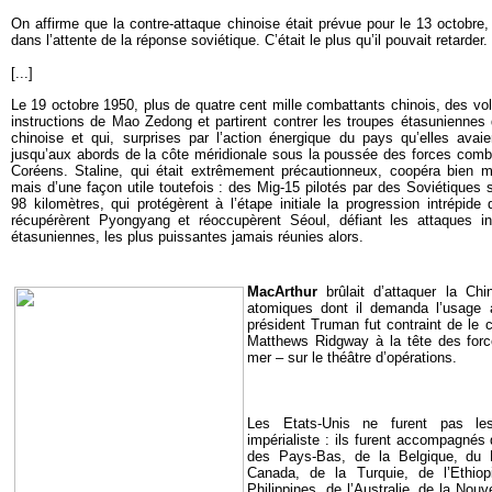
On affirme que la contre-attaque chinoise était prévue pour le 13 octobre
dans l’attente de la réponse soviétique. C’était le plus qu’il pouvait retarder.
[...]
Le 19 octobre 1950, plus de quatre cent mille combattants chinois, des volo
instructions de Mao Zedong et partirent contrer les troupes étasuniennes q
chinoise et qui, surprises par l’action énergique du pays qu’elles avaie
jusqu’aux abords de la côte méridionale sous la poussée des forces comb
Coréens. Staline, qui était extrêmement précautionneux, coopéra bien 
mais d’une façon utile toutefois : des Mig-15 pilotés par des Soviétiques 
98 kilomètres, qui protégèrent à l’étape initiale la progression intrépide 
récupérèrent Pyongyang et réoccupèrent Séoul, défiant les attaques in
étasuniennes, les plus puissantes jamais réunies alors.
MacArthur
brûlait d’attaquer la Ch
atomiques dont il demanda l’usage 
président Truman fut contraint de le
Matthews Ridgway à la tête des force
mer – sur le théâtre d’opérations.
Les Etats-Unis ne furent pas le
impérialiste : ils furent accompagné
des Pays-Bas, de la Belgique, du 
Canada, de la Turquie, de l’Ethiop
Philippines, de l’Australie, de la Nouv