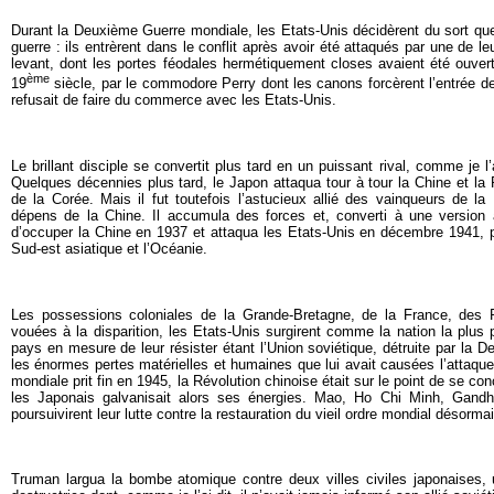
Durant la Deuxième Guerre mondiale, les Etats-Unis décidèrent du sort que 
guerre : ils entrèrent dans le conflit après avoir été attaqués par une de le
levant, dont les portes féodales hermétiquement closes avaient été ouver
ème
19
siècle, par le commodore Perry dont les canons forcèrent l’entrée de
refusait de faire du commerce avec les Etats-Unis.
Le brillant disciple se convertit plus tard en un puissant rival, comme je 
Quelques décennies plus tard, le Japon attaqua tour à tour la Chine et l
de la Corée. Mais il fut toutefois l’astucieux allié des vainqueurs de l
dépens de la Chine. Il accumula des forces et, converti à une version a
d’occuper la Chine en 1937 et attaqua les Etats-Unis en décembre 1941, p
Sud-est asiatique et l’Océanie.
Les possessions coloniales de la Grande-Bretagne, de la France, des 
vouées à la disparition, les Etats-Unis surgirent comme la nation la plus 
pays en mesure de leur résister étant l’Union soviétique, détruite par la 
les énormes pertes matérielles et humaines que lui avait causées l’attaqu
mondiale prit fin en 1945, la Révolution chinoise était sur le point de se con
les Japonais galvanisait alors ses énergies. Mao, Ho Chi Minh, Gandhi
poursuivirent leur lutte contre la restauration du vieil ordre mondial désorma
Truman largua la bombe atomique contre deux villes civiles japonaises, 