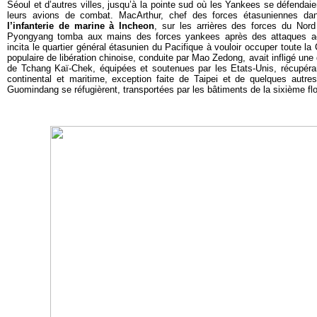
Séoul et d’autres villes, jusqu’à la pointe sud où les Yankees se défenda
leurs avions de combat.
MacArthur
, chef des forces étasuniennes dan
l’infanterie de marine à Incheon
, sur les arrières des forces du Nord
Pyongyang tomba aux mains des forces yankees après des attaques aér
incita le quartier général étasunien du Pacifique à vouloir occuper toute l
populaire de libération chinoise, conduite par Mao Zedong, avait infligé une 
de Tchang Kaï-Chek, équipées et soutenues par les Etats-Unis, récupérant
continental et maritime, exception faite de Taipei et de quelques autres
Guomindang se réfugièrent, transportées par les bâtiments de la sixième flo