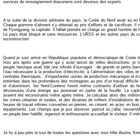
services de renseignement étasuniens sont devenus des experts.
A la suite de la division arbitraire du pays, la Corée du Nord avait eu en l
Chaque gramme d’aliment s’y obtenait au prix d’efforts et de sacrifices. Il n’
de Pyongyang, la capitale. Il fallait prendre en charge un grand nombre de 
Le pays était bloqué et sans ressources. L’URSS et les autres pays du ca
reconstruction.
Quand je suis arrivé en République populaire et démocratique de Corée l
trois ans après une guerre qui y avait laissé de telles destructions, je
peuple héroïque avait bâti une infinité d’ouvrages : de grands et petits b
l’eau nécessaire à la production d’électricité, à l’alimentation des villes e
centrales thermiques ; d’importantes usines de production mécanique et d
enterrées dans les profondeurs des montagnes au prix d’un travail difficil
et d’aluminium, les Nord-Coréens furent même contraints d’utiliser du fe
dévoreuses d’une énergie qui provenait en partie de la houille. La capit
avaient été reconstruites mètre après mètre. Je calculais alors des mill
les zones urbaines et rurales, et des dizaines de milliers d’installations d
heures de travail infinies converties en pierres, en ciment, en acier, en boi
équipements. Les champs que je pus observer, partout où j’allai, ressembla
un peuple bien habillé, organisé et enthousiaste accueillait le visiteur. Il méri
Je fis à peu près le tour de toutes les questions avec mon hôte illustre, Kim 