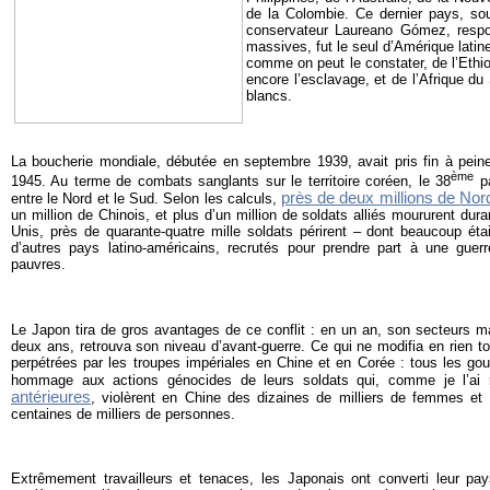
de la Colombie. Ce dernier pays, so
conservateur Laureano Gómez, respo
massives, fut le seul d’Amérique latine
comme on peut le constater, de l’Ethio
encore l’esclavage, et de l’Afrique d
blancs.
La boucherie mondiale, débutée en septembre 1939, avait pris fin à pein
ème
1945. Au terme de combats sanglants sur le territoire coréen, le 38
pa
près de deux millions de No
entre le Nord et le Sud. Selon les calculs,
un million de Chinois, et plus d’un million de soldats alliés moururent dura
Unis, près de quarante-quatre mille soldats périrent – dont beaucoup ét
d’autres pays latino-américains, recrutés pour prendre part à une guerr
pauvres.
Le Japon tira de gros avantages de ce conflit : en un an, son secteurs m
deux ans, retrouva son niveau d’avant-guerre. Ce qui ne modifia en rien to
perpétrées par les troupes impériales en Chine et en Corée : tous les go
hommage aux actions génocides de leurs soldats qui, comme je l’ai
antérieures
, violèrent en Chine des dizaines de milliers de femmes et
centaines de milliers de personnes.
Extrêmement travailleurs et tenaces, les Japonais ont converti leur pays