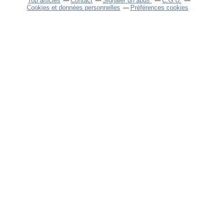
Top articles
Contact
Signaler un abus
C.G.U.
Cookies et données personnelles
Préférences cookies