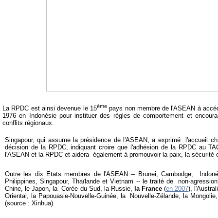
ème
La RPDC est ainsi devenue le 15
pays non membre de l'ASEAN à accéder
1976 en Indonésie pour
instituer des règles de comportement et encourag
conflits régionaux.
Singapour, qui assume la présidence de l'ASEAN, a exprimé l'accueil c
décision de la RPDC, indiquant croire que l'adhésion de la RPDC au TAC 
l'ASEAN et la RPDC et aidera également à promouvoir la paix, la sécurité et
Outre les dix Etats membres de l'ASEAN -- Brunei, Cambodge, Indonés
Philippines, Singapour, Thaïlande et Vietnam -- le traité de non-agressio
Chine, le Japon, la Corée du Sud, la Russie,
la France
(
en 2007
), l'Austra
Oriental, la Papouasie-Nouvelle-Guinée, la Nouvelle-Zélande, la Mongolie,
(source : Xinhua)