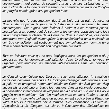
gouvernement nord-coréen de soumettre la liste de ses installations et mat
destruction de la tour de refroidissement du complexe nucléaire de Yongby
les progrès permis grâce aux pourparlers à six.
La nouvelle que le gouvernement des Etats-Unis est en train de lever le
Nord et de supprimer le pays de la liste des Etats soutenant le terro
encourageant. Ces signes nous incitent à croire que les mesures prises p
pourparlers à six permettront de surmonter les derniers obtascles dans les
fin au programme nucléaire de la Corée du Nord. En définitive, ces déve
importants vers l'objectif ultime qu'est la dénucléarisation de la péninsule
doit être considérée, tant politiquement que symboliquement, comme un e
Nord à démanteler rapidement son programme nucléaire.
Tout en félicitant ceux qui se sont impliqués dans les pourparlers à six p
processus par la diplomatie multilatérale, Votre Excellence, je vou
s ex
urgentes pour renforcer les relations intercoréennes sans les conditio
gouvernement..
Le Conseil œcuménique des Eglises
a suivi avec attention la situatio
cours des dernières décennies. La "politique d'engagement" fondée sur la 
la paix et la prospérité commune" initiée en Corée du Sud par les dir
successifs a contribué à réduire les tensions dans la péninsule coréenne. 
la coopération intercoréenne développée par la Corée du Sud dans les dix 
progrès sans précédents dans les relations entre les deux Corée et ont aid
Cependant, la nouvelle politique du gouvernement sud-coréen à l'égard de
votre discours d'investiture par la formule "Dénucléarisation - Ouverture 
d'inquiétude et de déception car elle va à l'encontre des déclarations