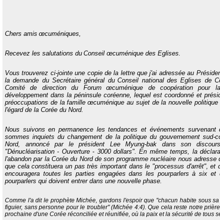
Chers amis
œcuméniques,
Recevez les salutations du
Conseil œcuménique des Eglises
.
Vous trouverez ci-jointe une copie de la lettre que j'ai adressée au Présid
la demande du Secrétaire général du
Conseil national des Eglises de C
Comité de direction du Forum
œcuménique de coopération pour la 
développement dans la péninsule coréenne, lequel est coordonné et présid
préoccupations de la famille
œcuménique au sujet de la nouvelle politiqu
l'égard de la Corée du Nord.
Nous suivons en permanence les tendances et événements survenant d
sommes inquiets du changement de la politique du gouvernement sud-co
Nord, annoncé par le président Lee Myung-bak dans son discours d
"Dénucléarisation - Ouverture - 3000 dollars". En même temps, la déclara
l'abandon par la Corée du Nord de son programme nucléaire nous adresse d
que cela constituera un pas très important dans le "processus d'arrêt", 
encouragera toutes les parties engagées dans les pourparlers à six et
pourparlers qui doivent entrer dans une nouvelle phase.
Comme l'a dit le prophète Michée, gardons l'espoir que "chacun habite sous sa
figuier, sans personne pour le troubler" (Michée 4:4). Que cela reste notre prièr
prochaine d'une Corée réconciliée et réunifiée, où la paix et la sécurité de tous s