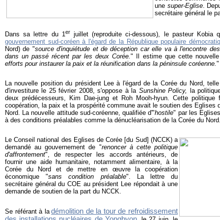
une
super-Eglise
. Dep
secrétaire général le 
er
Dans sa lettre du 1
juillet (reproduite ci-dessous), le pasteur Kobia qu
gouvernement sud-coréen à l'égard de la République populaire démocrati
Nord) de "
source d'inquiétude et de déception car elle va à l'encontre d
dans un passé récent par les deux Corée.
" Il estime que cette nouvelle 
efforts pour instaurer la paix et la réunification dans la péninsule coréenne.
"
La nouvelle position du président Lee à l'égard de la Corée du Nord, tell
d'investiture le 25 février 2008, s'oppose à la
Sunshine Policy,
la politiq
deux prédécesseurs, Kim Dae-jung et Roh Mooh-hyun. Cette politique fo
coopération, la paix et la prospérité commune avait le soutien des Eglises
Nord. La nouvelle attitude sud-coréenne, qualifiée d'"
hostile
" par les Eglise
à des conditions préalables comme la dénucléarisation de la Corée du Nord
Le Conseil national des Eglises de Corée [du Sud] (NCCK) a
demandé au gouvernement de "
renoncer à cette politique
d'affrontement
", de respecter les accords antérieurs, de
fournir une aide humanitaire, notamment alimentaire, à la
Corée du Nord et de mettre en œuvre la coopération
économique "
sans condition préalable
". La lettre du
secrétaire général du COE au président Lee répondait à une
demande de soutien de la part du NCCK.
démolition de la tour de refroidissement
Se référant à la
des installations nucléaires de Yongbyon
, le 27 juin, le