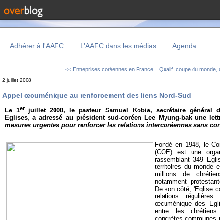
Adhérer à l'AAFC
L'AAFC dans les médias
Agenda
<< Entreprises coréennes en France...
Qualif. coupe du monde, d
2 juillet 2008
Appel œcuménique au renforcement des liens Nord-Sud
er
Le 1
juillet 2008, le pasteur Samuel Kobia, secrétaire généra
Eglises, a adressé au président sud-coréen Lee Myung-bak une lettr
mesures urgentes pour renforcer les relations intercoréennes sans con
Fondé en 1948, le Co
(COE) est une organ
r
assemblant 349 Egli
territoires du monde e
millions de chréti
notamment protestant
De son côté,
l'Eglise 
relations régulièr
œcuménique des Egli
entre les chrétiens
concrètes communes ma