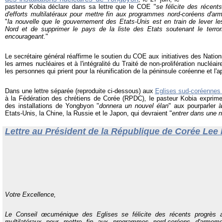
pasteur Kobia déclare dans sa lettre que le COE "
se félicite des récen
d'efforts multilatéraux pour mettre fin aux programmes nord-coréens d'ar
"
la nouvelle que le gouvernement des Etats-Unis est en train de lever le
Nord et de supprimer le pays de la liste des Etats soutenant le terro
encourageant.
"
Le secrétaire général réaffirme le soutien du COE aux initiatives des Nation
les armes nucléaires et à l'intégralité du Traité de non-prolifération nucléair
les personnes qui prient pour la réunification de la péninsule coréenne et l'
Dans une lettre séparée (reproduite ci-dessous) aux
Eglises sud-coréenne
à la Fédération des chrétiens de Corée (RPDC), le pasteur Kobia exprime
des installations de Yongbyon "
donnera un nouvel élan
" aux pourparler 
Etats-Unis, la Chine, la Russie et le Japon, qui devraient "
entrer dans une 
Lettre au Président de la République de Corée Le
Votre Excellence,
Le Conseil œcuménique des Eglises
se félicite des récents progrès 
multilatéraux pour mettre fin aux programmes nord-coréens d'armeme