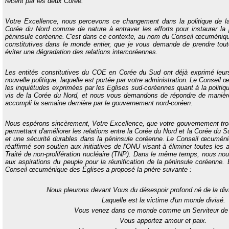
récent par les deux Corée.
Votre Excellence, nous percevons ce changement dans la politique de l
Corée du Nord comme de nature à
entraver les efforts pour instaurer la 
péninsule coréenne.
C'est dans ce contexte, au nom du
Conseil œcuménique
constitutives dans le monde entier, que je vous demande de prendre tou
éviter une dégradation des relations intercoréennes.
Les entités constitutives du COE en Corée du Sud ont déjà exprimé leur
nouvelle politique, laquelle est portée par votre administration.
Le Conseil œ
les inquiétudes exprimées par les Eglises sud-coréennes quant à la politiq
vis de la Corée du Nord, et nous vous demandons de répondre de manière
accompli la semaine dernière par le gouvernement nord-coréen.
Nous espérons sincèrement, Votre Excellence, que votre gouvernement trouv
permettant d'améliorer les relations entre la Corée du Nord et la Corée du Su
et une sécurité durables dans la péninsule coréenne.
Le Conseil œcuméni
réaffirmé son soutien aux initiatives de l'ONU visant à éliminer toutes le
Traité de non-prolifération nucléaire (TNP). Dans le même temps, nous no
aux aspirations du peuple pour la réunification de la péninsule coréenne.
Conseil œcuménique des Eglises
a proposé la prière suivante :
Nous pleurons devant Vous du désespoir profond né de la divi
Laquelle est la victime d'un monde divisé.
Vous venez dans ce monde comme un Serviteur de 
Vous apportez amour et paix.