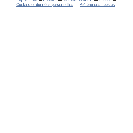
Top articles
Contact
Signaler un abus
C.G.U.
Cookies et données personnelles
Préférences cookies