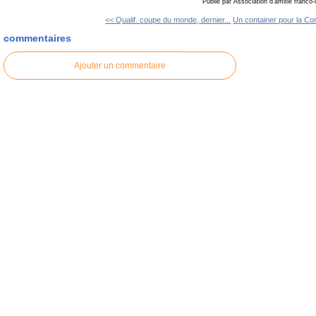
Publié par Association d'amitié franco
<< Qualif. coupe du monde, dernier...
Un container pour la Cor
commentaires
Ajouter un commentaire