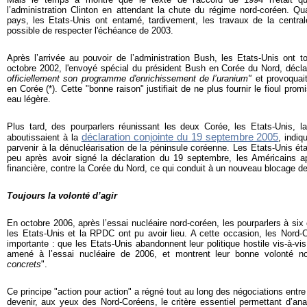
l’administration Clinton en attendant la chute du régime nord-coréen. Qu
pays,
les Etats-Unis ont entamé, tardivement, les travaux de la central
possible de respecter l'échéance de 2003.
Après l’arrivée au pouvoir de l’administration Bush, les Etats-Unis ont 
octobre 2002, l'envoyé spécial du président Bush en Corée du Nord, décl
officiellement son programme d'enrichissement de l’uranium"
et provoquai
en Corée (*). Cette "bonne raison" justifiait de ne plus fournir le fioul prom
eau légère.
Plus tard, des pourparlers réunissant les deux Corée, les Etats-Unis, l
déclaration conjointe du 19 septembre 2005
aboutissaient à la
, indiq
parvenir à la dénucléarisation de la péninsule coréenne. Les Etats-Unis étai
peu après avoir signé la déclaration du 19 septembre, les Américains ap
financière, contre la Corée du Nord, ce qui conduit à un nouveau blocage d
Toujours la volonté d’agir
En octobre 2006, après l’essai nucléaire nord-coréen, les pourparlers à six 
les Etats-Unis et la RPDC ont pu avoir lieu. A cette occasion, les Nord
importante : que les Etats-Unis abandonnent leur politique hostile vis-à-vis 
amené à l’essai nucléaire de 2006, et montrent leur bonne volonté n
concrets
".
Ce principe "action pour action" a régné tout au long des négociations entr
devenir, aux yeux des Nord-Coréens, le critère essentiel permettant d’anal