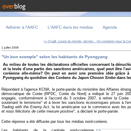
Adhérer à l'AAFC
L'AAFC dans les médias
Agenda
<< Qualif. coupe du monde, dernier...
Un container pour la Cor
1 juillet 2008
"Un bon exemple" selon les habitants de Pyongyang
Au milieu de toutes les déclarations officielles concernant la dénucl
et la levée d'une partie des sanctions américaines, quel peut être l'av
coréenne elle-même? On peut en avoir une première idée grâce à 
Pyongyang
du
quotidien des Coréens du Japon
Choson Sinbo
dans leq
Répondant à l'agence KCNA, le porte-parole du ministère des Affaires étrang
démocratique de Corée (RPDC, Corée du Nord) a indiqué le 27 juin 2008
engagés, conformément à l'accord du 3 octobre 2007, à retirer la Corée 
soutenant le terrorisme" et à lever les sanctions économiques prises à l'
Trading with the Enemy Act
, la loi américaine sur le commerce avec les p
et nous félicitons de cette mesure positive
", a déclaré le porte-parole.
Cette réponse a été diffusée par tous les médias nord-coréens.
Les habitants de la capitale nord-coréenne,