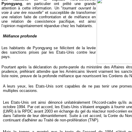
Pyongyang
, en particulier ont prêté une grande
attention à cette information. Un "
tournant ouvrant la
voie à une ère nouvelle
" et susceptible de transformer
une relation faite de confrontation et de méfiance en
une relation de coexistence pacifique, est ainsi
l’opinion majoritairement répandue chez les habitants.
Méfiance profonde
Les habitants de Pyongyang se félicitent de la levée
des sanctions prises par les Etats-Unis contre leur
pays.
Pourtant après la déclaration du porte-parole du ministère des Affaires étr
prudence, préférant attendre que les Américains lèvent vraiment les sancti
liste noire, preuve de la profonde méfiance que nourrissent les Coréens du N
A leurs yeux, les Etats-Unis sont capables de ne pas tenir une promes
multiples occasions.
Les Etats-Unis ont ainsi dénoncé unilatéralement l'Accord-cadre qu'ils
octobre 1994. Par cet accord, les Etats-Unis s'étaient engagés à fournir une
(LWR) à la RPDC avant 2003 en échange du gel du réacteur nord-coréen exist
dans l'attente de leur démantèlement. Suite à cet accord, la Corée du Nord
continuant d'adhérer au Traité de non-prolifération (TNP).
Mais le temps a montré que le texte de l'accord de 1994 n'était qu