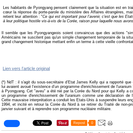
Les habitants de Pyongyang pensent clairement que la situation est en trai
cœur la réponse du porte-parole du ministère des Affaires étrangères, mais
retient leur attention : "
Ce qui est important pour l’avenir, c'est que les E
à leur politique hostile vis-à-vis de la Corée, raison pour laquelle nous avo
Il semble que les Pyongyangeois soient convaincus que des actions "si
Américains ne suscitent pas qu'un simple changement temporaire de la situa
grand changement historique mettant enfin un terme à cette vieille confrontat
Lien vers l'article original
(*) NdT :
i
l s'agit du sous-secrétaire d’Etat James Kelly qui a rapporté qu
lui avaient avoué l’existence d’un programme d'enrichissement de l'uranium 
à Pyongyang. Cet "aveu" a été nié par la Corée du Nord pour qui Kelly a c
un programme d'enrichissement de l'uranium comme une déclaration de l'
Cette mauvaise interprétation a conduit les Etats-Unis à suspendre leurs e
1994, et incité en retour la Corée du Nord à se retirer du Traité de non-pr
janvier suivant et à reprendre son programme nucléaire militaire.
Repost
0