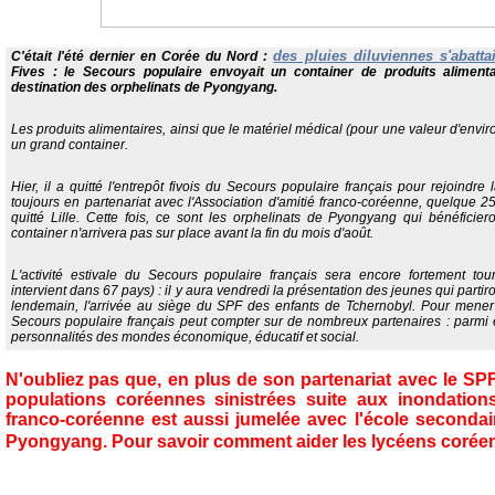
des pluies diluviennes s'abatta
C'était l'été dernier en Corée du Nord :
Fives : le Secours populaire envoyait
un container de produits aliment
destination des orphelinats de Pyongyang.
Les produits alimentaires, ainsi que le matériel médical (pour une valeur d'envi
un grand container.
Hier, il a quitté l'entrepôt fivois du Secours populaire français pour rejoind
toujours en partenariat avec l'Association d'amitié franco-coréenne, quelque 2
quitté Lille. Cette fois, ce sont les orphelinats de Pyongyang qui bénéficier
container n'arrivera pas sur place avant la fin du mois d'août.
L'activité estivale du Secours populaire français sera encore fortement tour
intervient dans 67 pays) : il y aura vendredi la présentation des jeunes qui partiro
lendemain, l'arrivée au siège du SPF des enfants de Tchernobyl. Pour mener 
Secours populaire français peut compter sur de nombreux partenaires : parmi 
personnalités des mondes économique, éducatif et social.
N'oubliez
pas que, en plus de son partenariat avec le SP
populations coréennes sinistrées suite aux inondations,
franco-coréenne est aussi jumelée avec l'école seconda
Pyongyang. Pour savoir comment aider les lycéens corée