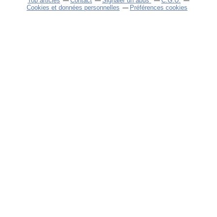
Top articles
Contact
Signaler un abus
C.G.U.
Cookies et données personnelles
Préférences cookies