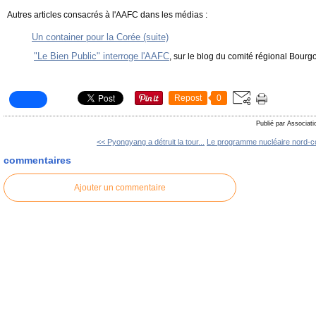
Autres articles consacrés à l'AAFC dans les médias :
Un container pour la Corée (suite)
"Le Bien Public" interroge l'AAFC
, sur le blog du comité régional Bour
Repost
0
Publié par Associati
<< Pyongyang a détruit la tour...
Le programme nucléaire nord-co
commentaires
Ajouter un commentaire