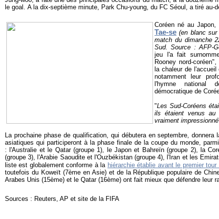
le goal. A la dix-septième minute, Park Chu-young, du FC Séoul, a tiré au-d
Coréen né au Japon, 
Tae-se
(en blanc sur
match du dimanche 22
Sud. Source : AFP-G
jeu l'a fait surnom
Rooney nord-coréen", 
la chaleur de l'accuei
notamment leur profo
l'hymne national d
démocratique de Corée
"
Les Sud-Coréens étai
ils étaient venus au
vraiment impressionné
La prochaine phase de qualification, qui débutera en septembre, donnera l
asiatiques qui participeront à la phase finale de la coupe du monde, parmi
: l'Australie et le Qatar (groupe 1), le Japon et Bahreïn (groupe 2), la C
(groupe 3), l'Arabie Saoudite et l'Ouzbékistan (groupe 4), l'Iran et les Emir
liste est globalement conforme à la
hiérarchie établie avant le premier tour
toutefois du Koweït (7ème en Asie) et de la République populaire de Chin
Arabes Unis (15ème) et le Qatar (16ème) ont fait mieux que défendre leur r
Sources : Reuters, AP et site de la FIFA