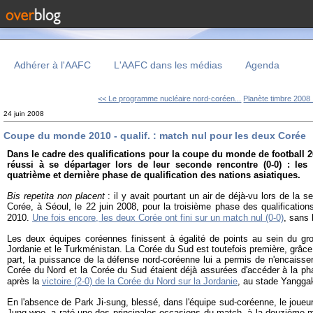
Adhérer à l'AAFC
L'AAFC dans les médias
Agenda
<< Le programme nucléaire nord-coréen...
Planète timbre 2008 :
24 juin 2008
Coupe du monde 2010 - qualif. : match nul pour les deux Corée
Dans le cadre des qualifications pour la coupe du monde de football 2
réussi à se départager lors de leur seconde rencontre (0-0) : le
quatrième et dernière phase de qualification des nations asiatiques.
Bis repetita non placent
: il y avait pourtant un air de déjà-vu lors de la 
Corée, à Séoul, le 22 juin 2008, pour la troisième phase des qualificati
2010.
Une fois encore, les deux Corée ont fini sur un match nul (0-0)
, sans
Les deux équipes coréennes finissent à égalité de points au sein du gro
Jordanie et le Turkménistan. La Corée du Sud est toutefois première, grâce 
part, la puissance de la défense nord-coréenne lui a permis de n'encaiss
Corée du Nord et la Corée du Sud étaient déjà assurées d'accéder à la pha
après la
victoire (2-0) de la Corée du Nord sur la Jordanie
, au stade Yangga
En l'absence de Park Ji-sung, blessé, dans l'équipe sud-coréenne, le joue
Jung-woo, a raté une des principales occasions du match, à la douzième mi