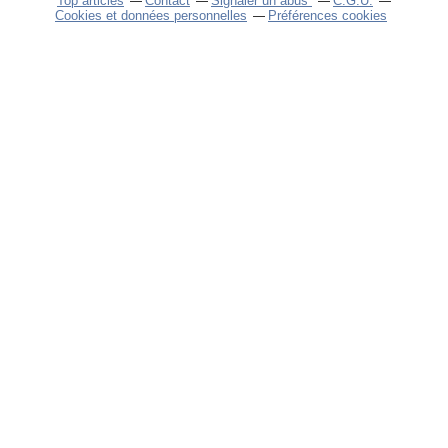
Top articles
Contact
Signaler un abus
C.G.U.
Cookies et données personnelles
Préférences cookies